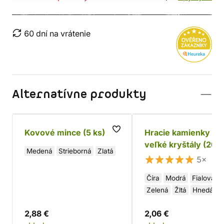
60 dní na vrátenie
Alternatívne produkty
Kovové mince (5 ks)
Hracie kamienky -
veľké kryštály (20 k
Medená
Strieborná
Zlatá
5×
Číra
Modrá
Fialová
Zelená
Žltá
Hnedá
Ružová
Oranžová
2,88 €
2,06 €
Červená
Čierna
Biela