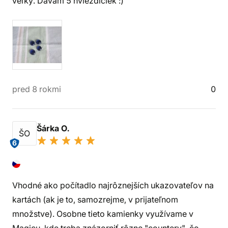
veľký. Dávam 5 hviezdičiek :)
pred 8 rokmi
0
Šárka O.
ŠO
6
Vhodné ako počítadlo najrôznejších ukazovateľov na
kartách (ak je to, samozrejme, v prijateľnom
množstve). Osobne tieto kamienky využívame v