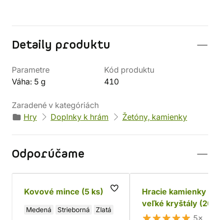
Detaily produktu
Parametre
Kód produktu
Váha: 5 g
410
Zaradené v kategóriách
Hry
Doplnky k hrám
Žetóny, kamienky
Odporúčame
Kovové mince (5 ks)
Hracie kamienky -
veľké kryštály (20 k
Medená
Strieborná
Zlatá
5×