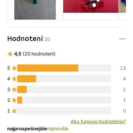
Hodnotení
20
4,5
(20 hodnotení)
5
13
4
4
3
2
2
1
1
0
Ako fungujú hodnotenia?
najprospešnejšie
najnovšie