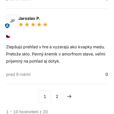
Jaroslav P.
JP
6
Zlepšujú prehľad v hre a vyzerajú ako kvapky medu.
Pretože sklo. Pevný kremík v amorfnom stave, veľmi
príjemný na pohľad aj dotyk.
pred 9 rokmi
0
1
2
1
-
10
hodnotení
z
20