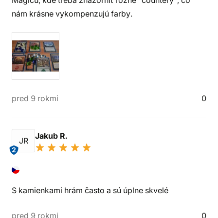
Magicu, kde treba znázorniť rôzne "countery", čo
nám krásne vykompenzujú farby.
pred 9 rokmi
0
Jakub R.
JR
2
S kamienkami hrám často a sú úplne skvelé
pred 9 rokmi
0