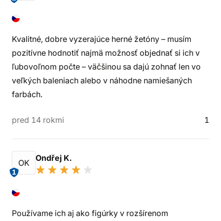
Kvalitné, dobre vyzerajúce herné žetóny – musím
pozitívne hodnotiť najmä možnosť objednať si ich v
ľubovoľnom počte – väčšinou sa dajú zohnať len vo
veľkých baleniach alebo v náhodne namiešaných
farbách.
pred 14 rokmi
1
Ondřej K.
OK
1
Používame ich aj ako figúrky v rozšírenom