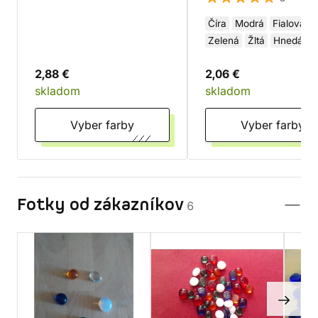
Číra
Modrá
Fialová
Zelená
Žltá
Hnedá
Ružová
Oranžová
2,88 €
2,06 €
Červená
Čierna
Biela
skladom
skladom
Vyber farby
Vyber farby
Fotky od zákazníkov
6