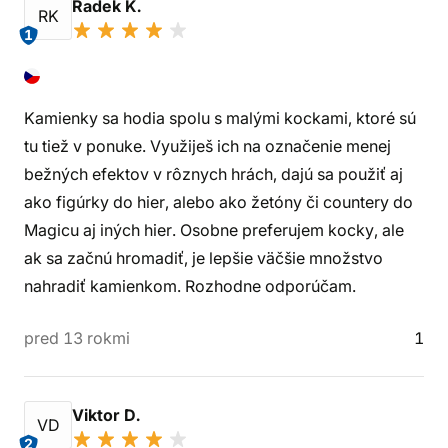
Radek K.
RK
1
Kamienky sa hodia spolu s malými kockami, ktoré sú
tu tiež v ponuke. Využiješ ich na označenie menej
bežných efektov v rôznych hrách, dajú sa použiť aj
ako figúrky do hier, alebo ako žetóny či countery do
Magicu aj iných hier. Osobne preferujem kocky, ale
ak sa začnú hromadiť, je lepšie väčšie množstvo
nahradiť kamienkom. Rozhodne odporúčam.
pred 13 rokmi
1
Viktor D.
VD
2