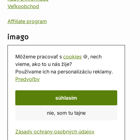
Veľkoobchod
Affiliate program
imago
Kontakt
Môžeme pracovať s
cookies
🍪, nech
Predajňa
vieme, ako to u nás žije?
Herňa
Používame ich na personalizáciu reklamy.
O nás
Predvoľby
Hodnotenie obchodu
Darčekové poukážky
Kalendár
súhlasím
imago.blog
nie, som tu tajne
Zásady ochrany osobných údajov