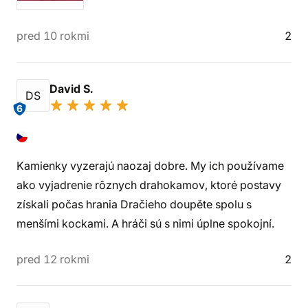
pred 10 rokmi
2
David S.
DS
6
Kamienky vyzerajú naozaj dobre. My ich používame
ako vyjadrenie rôznych drahokamov, ktoré postavy
získali počas hrania Dračieho doupěte spolu s
menšími kockami. A hráči sú s nimi úplne spokojní.
pred 12 rokmi
2