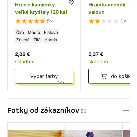
Hracie kamienky -
Hrací kamienok - Zl
veľké kryštály (20 ks)
valoun
5×
1×
Číra
Modrá
Fialová
Zelená
Žltá
Hnedá
Ružová
Oranžová
2,06 €
0,37 €
Červená
Čierna
Biela
skladom
skladom
Vyber farby
do košíka
Fotky od zákazníkov
81