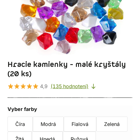
Hracie kamienky - malé kryštály
(20 ks)
4,9
(135 hodnotení)
Vyber farby
Číra
Modrá
Fialová
Zelená
Žltá
Hnedá
Ružová