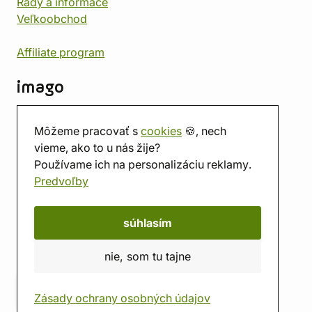
Rady a informace
Veľkoobchod
Affiliate program
imago
Kontakt
Môžeme pracovať s
cookies
🍪, nech
Predajňa
vieme, ako to u nás žije?
Herňa
Používame ich na personalizáciu reklamy.
O nás
Predvoľby
Hodnotenie obchodu
Darčekové poukážky
Kalendár
súhlasím
imago.blog
nie, som tu tajne
Zásady ochrany osobných údajov