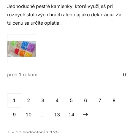
Jednoduché pestré kamienky, ktoré využiješ pri
rôznych stolových hrách alebo aj ako dekoráciu. Za
tú cenu sa určite oplatia.
pred 1 rokom
0
1
2
3
4
5
6
7
8
9
10
...
13
14
1
-
10
hodnotení
z
135