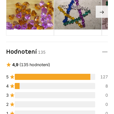
Hodnotení
135
4,9
(135 hodnotení)
5
127
4
8
3
0
2
0
1
0