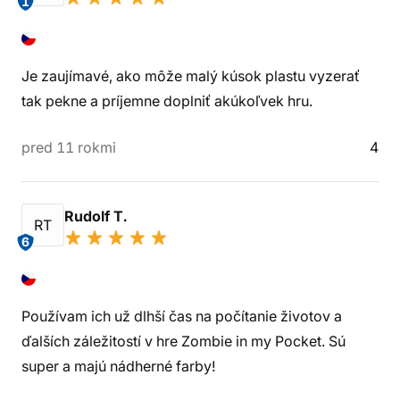
1
Je zaujímavé, ako môže malý kúsok plastu vyzerať
tak pekne a príjemne doplniť akúkoľvek hru.
pred 11 rokmi
4
Rudolf T.
RT
6
Používam ich už dlhší čas na počítanie životov a
ďalších záležitostí v hre Zombie in my Pocket. Sú
super a majú nádherné farby!