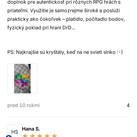
doplnok pre autentickosť pri rôznych RPG hrách s
priateľmi. Využitie je samozrejme široké a poslúži
prakticky ako čokoľvek – platidlo, počítadlo bodov,
fyzický poklad pri hraní DrD...
PS: Najkrajšie sú kryštály, keď na ne svieti slnko :-)
pred 10 rokmi
4
Hana S.
HS