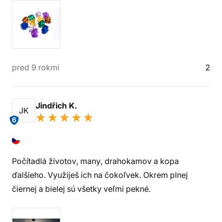
pred 9 rokmi
2
Jindřich K.
JK
6
Počítadlá životov, many, drahokamov a kopa
ďalšieho. Využiješ ich na čokoľvek. Okrem plnej
čiernej a bielej sú všetky veľmi pekné.