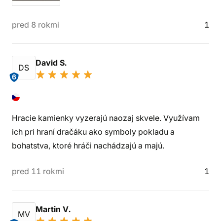
pred 8 rokmi
1
David S.
DS
6
Hracie kamienky vyzerajú naozaj skvele. Využívam
ich pri hraní dračáku ako symboly pokladu a
bohatstva, ktoré hráči nachádzajú a majú.
pred 11 rokmi
1
Martin V.
MV