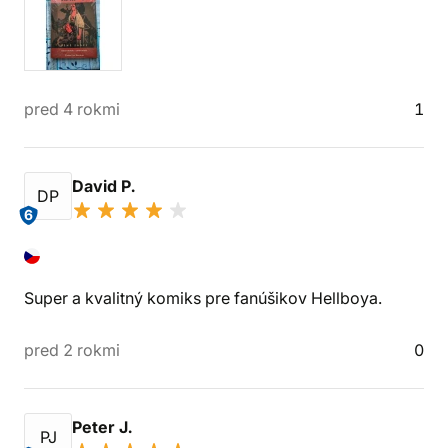
pred 4 rokmi
1
David P.
DP
6
Super a kvalitný komiks pre fanúšikov Hellboya.
pred 2 rokmi
0
Peter J.
PJ