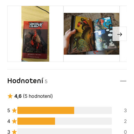
Hodnotení
5
4,6
(5 hodnotení)
5
3
4
2
3
0