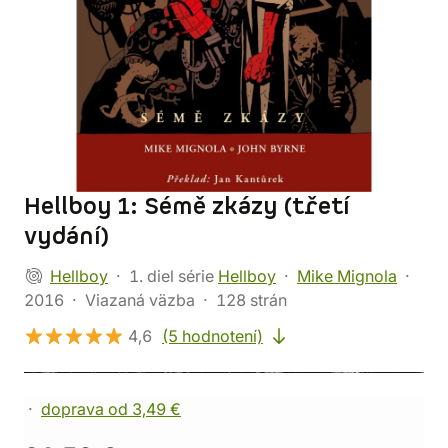
Hellboy 1: Sémě zkázy (třetí
vydání)
Hellboy
1. diel série
Hellboy
Mike Mignola
2016
Viazaná väzba
128 strán
4,6
(5 hodnotení)
doprava od 3,49 €