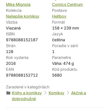
Mike Mignola
Comics Centrum
Kolekcia
Postava
Najlepšie komiksy
Hellboy
Väzba
Formát
Viazaná
158 x 239 mm
ISBN
Jazyk
9788088152187
čeština
Strán
Poradie v sérii
128
1
Rok vydania
Parametre
2016
Váha: 474 g
EAN
Kód produktu
9788088152712
5680
Zaradené v kategóriách
Knihy a komiksy
Komiksy
Akčné a
dobrodružné