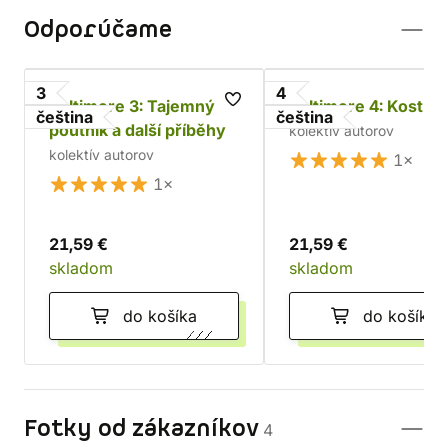
Odporúčame
3
4
Baltimore 3: Tajemný
Baltimore 4: Kostni
čeština
čeština
poutník a další příběhy
kolektív autorov
kolektív autorov
1×
1×
21,59 €
21,59 €
skladom
skladom
do košíka
do košíka
Fotky od zákazníkov
4