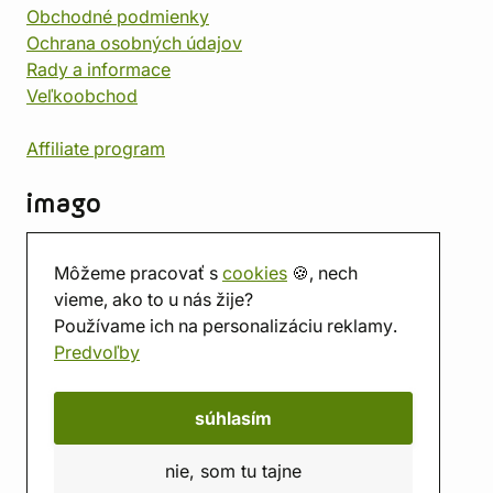
Obchodné podmienky
Ochrana osobných údajov
Rady a informace
Veľkoobchod
Affiliate program
imago
Kontakt
Môžeme pracovať s
cookies
🍪, nech
Predajňa
vieme, ako to u nás žije?
Herňa
Používame ich na personalizáciu reklamy.
O nás
Predvoľby
Hodnotenie obchodu
Darčekové poukážky
Kalendár
súhlasím
imago.blog
nie, som tu tajne