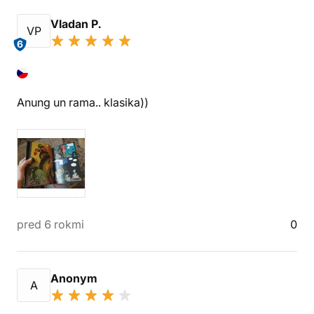
Vladan P.
VP
6
Anung un rama.. klasika))
pred 6 rokmi
0
Anonym
A