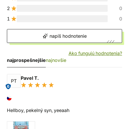
2
0
1
0
napíš hodnotenie
Ako fungujú hodnotenia?
najprospešnejšie
najnovšie
Pavel T.
PT
6
Hellboy, pekelný syn, yeeaah