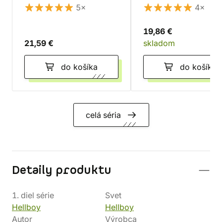
5×
4×
19,86 €
21,59 €
skladom
do košíka
do košíka
celá séria
Detaily produktu
1. diel série
Svet
Hellboy
Hellboy
Autor
Výrobca