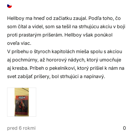
Hellboy ma hneď od začiatku zaujal. Podľa toho, čo
som čítal a videl, som sa tešil na strhujúcu akciu v boji
proti prastarým príšerám. Hellboy však ponúkol
oveľa viac.
V príbehu o štyroch kapitolách mieša spolu s akciou
aj pochmúrny, až hororový nádych, ktorý umocňuje
aj kresba. Príbeh o pekelníkovi, ktorý prišiel k nám na
svet zabíjať príšery, bol strhujúci a napínavý.
pred 6 rokmi
0