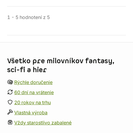
1
-
5
hodnotení
z
5
Informácie o obchode
Všetko pre milovníkov fantasy,
sci-fi a hier
Rýchle doručenie
60 dní na vrátenie
20 rokov na trhu
Vlastná výroba
Vždy starostlivo zabalené