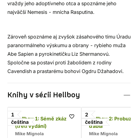
vraždy jeho adoptívneho otca a spoznáme jeho
najväčší Nemesis - mnícha Rasputina.
Zároveň spoznáme aj zvyšok zásahového tímu Úradu
paranormálneho výskumu a obrany - rybieho muža
Abe Sapien a pyrokinetičku Liz Shermanovú.
Spoločne sa postaví proti žabolidem z rodiny
Cavendish a prastarému bohovi Ogdru Džahadovi.
Knihy v sérii Hellboy
1
2
Hellboy 1: Sémě zkázy
Hellboy 2: Probuzen
čeština
čeština
(třetí vydání)
ďábla
Mike Mignola
Mike Mignola