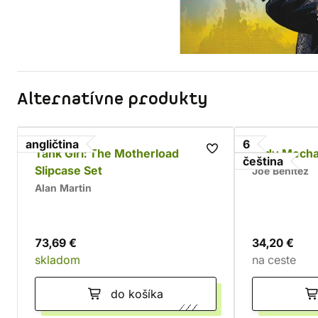
Alternatívne produkty
angličtina
6
Tank Girl: The Motherload
Lady Mecha
čeština
Slipcase Set
Joe Benitez
Alan Martin
73,69 €
34,20 €
skladom
na ceste
do košíka