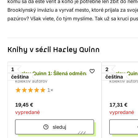
komu sa dá ešte veriť a koho je potrebné len zbiť do nemo
Brooklynský inváziu a vyrvať mesto, ktoré prijala za svoj
pazúrov? Však viete, čo tým myslíme. Tak už sa kruci pust
Knihy v sérii Harley Quinn
1
2
Harley Quinn 1: Šílená odměna
Harley Quin
čeština
čeština
kolektív autorov
kolektív autor
1×
19,45 €
17,31 €
vypredané
vypredané
sleduj