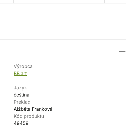
Výrobca
BB art
Jazyk
čeština
Preklad
Alžběta Franková
Kód produktu
49459