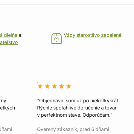
á dielňa
a
Vždy starostlivo zabalené
ateľstvo
tný
"Objednával som už po niekoľkýkrát.
šetkých
Rýchle spoľahlivé doručenie a tovar
v perfektnom stave. Odporúčam."
 dňami
Overený zákazník, pred 6 dňami