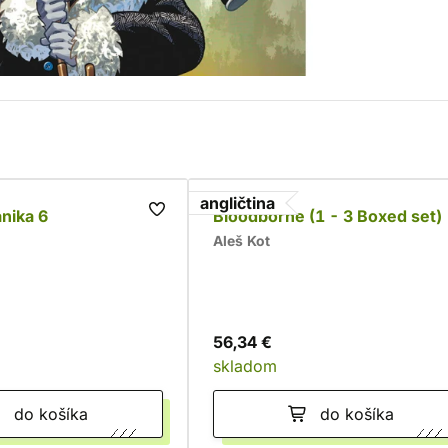
angličtina
nika 6
Bloodborne (1 - 3 Boxed set)
Aleš Kot
56,34 €
skladom
do košíka
do košíka