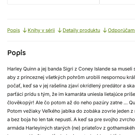
Popis
Knihy v sérii
Detaily produktu
Odporúčam
Popis
Harley Quinn a jej banda Sigri z Coney Islande sa museli 
aby z princeznej všetkých pohrôm urobili nespornou krá
počať, keď sa v jej rašelina zjaví okrídlený predátor a s
parťáci prídu s tým, že im kamaráta uniesla lietajúce príše
člověkopýr! Ale čo potom až do neho pazúry zatne … Qu
Potom vežiaky Veľkého jablka do zobáka zovrie jeden z n
a bez boja ho len tak nepustí. A keď sa pre svojho zvr
armáda Harleyiných starých (ne) priateľov z gothamského