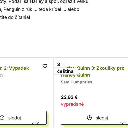
ty. Podarí sa Harley a spol. odraziť veľkú
e, Penguin z rúk … teda krídel … alebo
ite do čítania!
3
n 2: Výpadek
Harley Quinn 3: Zkoušky pro
čeština
Harley Quinn
ov
Sam Humphries
22,92 €
vypredané
sleduj
sleduj