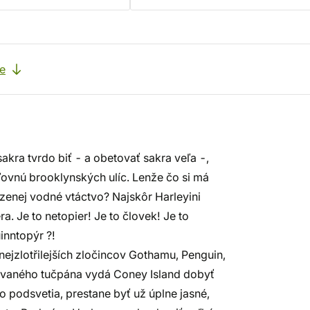
e
sakra tvrdo biť - a obetovať sakra veľa -,
ľovnú brooklynských ulíc. Lenže čo si má
kazenej vodné vtáctvo? Najskôr Harleyini
ra. Je to netopier! Je to človek! Je to
inntopýr ?!
ejzlotřilejších zločincov Gothamu, Penguin,
chovaného tučpána vydá Coney Island dobyť
 podsvetia, prestane byť už úplne jasné,