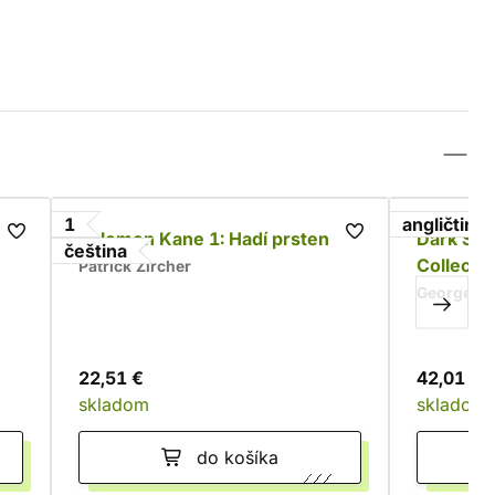
1
angličtina
Solomon Kane 1: Hadí prsten
Dark Sou
čeština
Collecti
Patrick Zircher
George M
22,51 €
42,01 €
skladom
skladom
do košíka