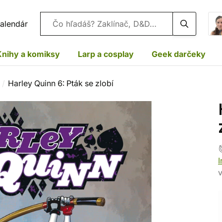
Vyhľadávanie
alendár
Knihy a komiksy
Larp a cosplay
Geek darčeky
Harley Quinn 6: Pták se zlobí
I