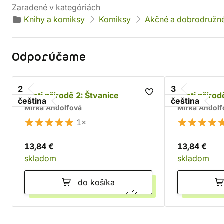
Zaradené v kategóriách
Knihy a komiksy
Komiksy
Akčné a dobrodružn
Odporúčame
2
3
Proti přírodě 2: Štvanice
Proti příro
čeština
čeština
Mirka Andolfová
Mirka Andolf
1×
13,84 €
13,84 €
skladom
skladom
do košíka