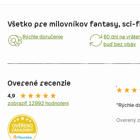
Informácie o obchode
Všetko pre milovníkov fantasy, sci-fi
Rýchle doručenie
60 dní na vráte
buď bez obáv
Overené recenzie
4,9
zobraziť 12992 hodnotení
"Rýchle d
Overený z