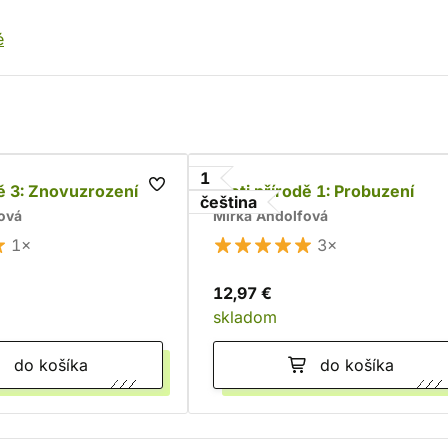
é
1
dě 3: Znovuzrození
Proti přírodě 1: Probuzení
čeština
ová
Mirka Andolfová
1×
3×
12,97 €
skladom
do košíka
do košíka