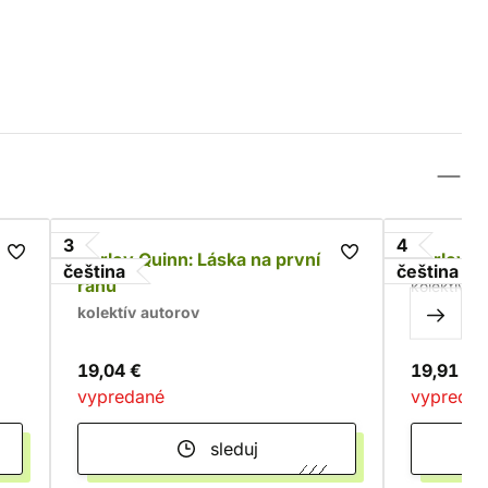
3
4
Harley Quinn: Láska na první
Harley Q
čeština
čeština
ránu
kolektív a
kolektív autorov
19,04 €
19,91 €
vypredané
vypreda
sleduj