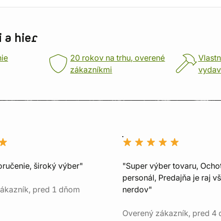
 a hier
nie
20 rokov na trhu, overené
Vlastn
zákazníkmi
vydav
oručenie, široký výber"
"Super výber tovaru, Ocho
personál, Predajňa je raj v
ákazník, pred 1 dňom
nerdov"
Overený zákazník, pred 4