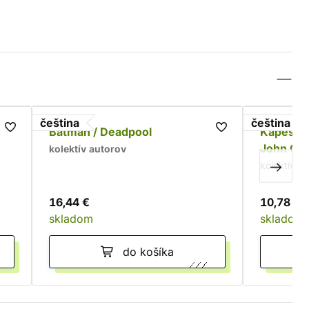
čeština
čeština
Batman / Deadpool
Kapesní 
John Con
kolektív autorov
kolektív a
16,44 €
10,78 €
skladom
skladom
do košíka