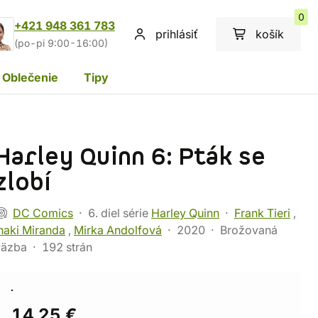
0
+421 948 361 783
prihlásiť
košík
(po-pi 9:00-16:00)
Oblečenie
Tipy
Harley Quinn 6: Pták se
zlobí
DC Comics
6. diel série
Harley Quinn
Frank Tieri
,
naki Miranda
,
Mirka Andolfová
2020
Brožovaná
väzba
192 strán
14,25 €