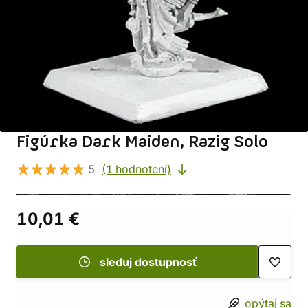
Figúrka Dark Maiden, Razig Solo
5
(1 hodnotení)
10,01 €
sleduj dostupnosť
opýtaj sa