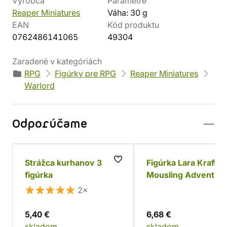
Výrobca
Parametre
Reaper Miniatures
Váha: 30 g
EAN
Kód produktu
0762486141065
49304
Zaradené v kategóriách
RPG
Figúrky pre RPG
Reaper Miniatures
Warlord
Odporúčame
Strážca kurhanov 3
Figúrka Lara Kraft,
figúrka
Mousling Adventur
2×
5,40 €
6,68 €
skladom
skladom