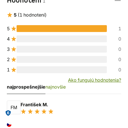
Hodnotení
1
5
(1 hodnotení)
5
1
4
0
3
0
2
0
1
0
Ako fungujú hodnotenia?
najprospešnejšie
najnovšie
František M.
FM
6