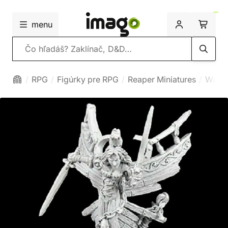
menu
Vyhľadávanie
RPG
Figúrky pre RPG
Reaper Miniatures
Warlo