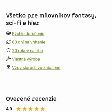
Informácie o obchode
Všetko pre milovníkov fantasy,
sci-fi a hier
Rýchle doručenie
60 dní na vrátenie
20 rokov na trhu
Vlastná výroba
Vždy starostlivo zabalené
Overené recenzie
4,9