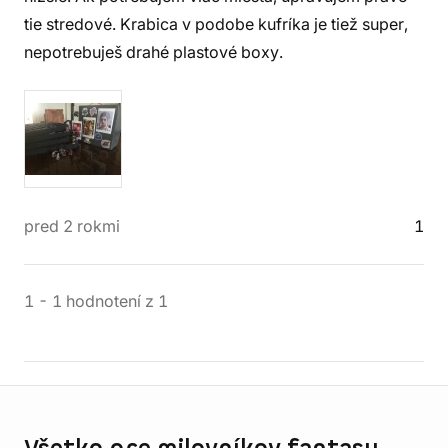
tie stredové. Krabica v podobe kufríka je tiež super,
nepotrebuješ drahé plastové boxy.
pred 2 rokmi
1
1
-
1
hodnotení
z
1
Informácie o obchode