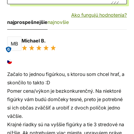
Ako fungujú hodnotenia?
najprospešnejšie
najnovšie
Michael B.
MB
6
Začalo to jednou figúrkou, s ktorou som chcel hrať, a
skončilo to takto :D
Pomer cena/výkon je bezkonkurenčný. Na niektoré
figúrky vám budú domčeky tesné, preto je potrebné
si ich občas zväčšiť a urobiť z dvoch políčok jedno
väčšie.
Krajné riadky sú na vyššie figúrky a tie 3 stredové na
nižšie. Ak potrebujem viac miesta, upravujem práve