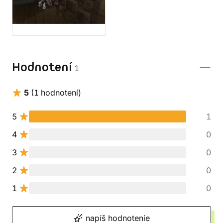
Hodnotení
1
5
(1 hodnotení)
5
1
4
0
3
0
2
0
1
0
napíš hodnotenie