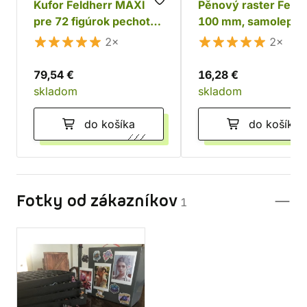
Kufor Feldherr MAXI
Pěnový raster Feldh
pre 72 figúrok pechoty
100 mm, samolepící
+ tanky a monštrá
2×
2×
79,54 €
16,28 €
skladom
skladom
do košíka
do košíka
Fotky od zákazníkov
1