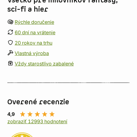
Všetko pre milovníkov fantasy,
sci-fi a hier
Rýchle doručenie
60 dní na vrátenie
20 rokov na trhu
Vlastná výroba
Vždy starostlivo zabalené
Overené recenzie
4,9
zobraziť 12993 hodnotení