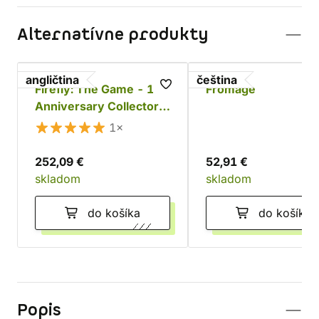
Alternatívne produkty
angličtina
čeština
Firefly: The Game - 10.
Fromage
Anniversary Collector's
Edition
1×
252,09 €
52,91 €
skladom
skladom
do košíka
do košíka
Popis