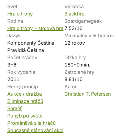
Svet
Výrobca
Hra o tróny
Blackfire
Rodina
Boardgamegeek
Hra o tróny - stolová hra
7.53/10
Jazyk
Minimálny vek hráčov
Komponenty Čeština
12 rokov
Pravidlá Čeština
Počet hráčov
Dĺžka hry
3-6
180-0 min.
Rok vydania
Zatrolené hry
2011
8.81/10
Herný princíp
Autor
Aukce / dražba
Christian T. Petersen
Eliminace hráčů
Paměť
Pohyb po světě
Proměnlivá síla hráčů
Současné plánování akcí