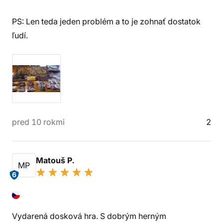
PS: Len teda jeden problém a to je zohnať dostatok
ľudí.
pred 10 rokmi
2
Matouš P.
MP
6
Vydarená dosková hra. S dobrým herným