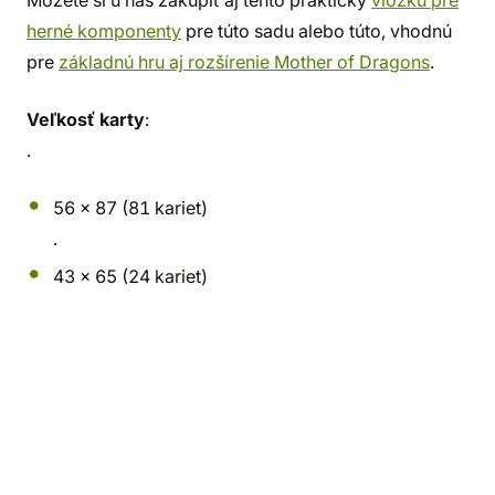
Môžete si u nás zakúpiť aj tento praktický
vložku pre
herné komponenty
pre túto sadu alebo túto, vhodnú
pre
základnú hru aj rozšírenie Mother of Dragons
.
Veľkosť karty
:
.
56 x 87 (81 kariet)
.
43 x 65 (24 kariet)