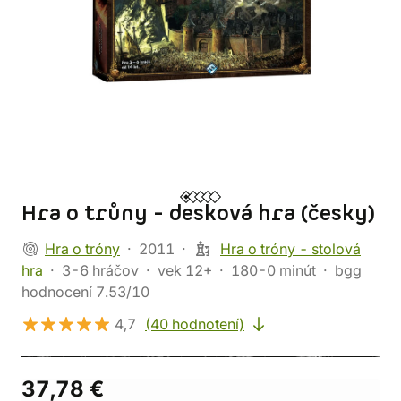
Hra o trůny - desková hra (česky)
Hra o tróny
2011
Hra o tróny - stolová
hra
3-6 hráčov
vek 12+
180-0 minút
bgg
hodnocení 7.53/10
4,7
(40 hodnotení)
37,78 €