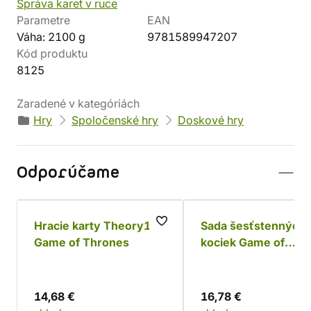
Správa karet v ruce
Parametre
EAN
Váha: 2100 g
9781589947207
Kód produktu
8125
Zaradené v kategóriách
Hry
Spoločenské hry
Doskové hry
Odporúčame
Hracie karty Theory11:
Sada šesťstenných
Game of Thrones
kociek Game of
Thrones - Baratheo
(10 ks)
14,68 €
16,78 €