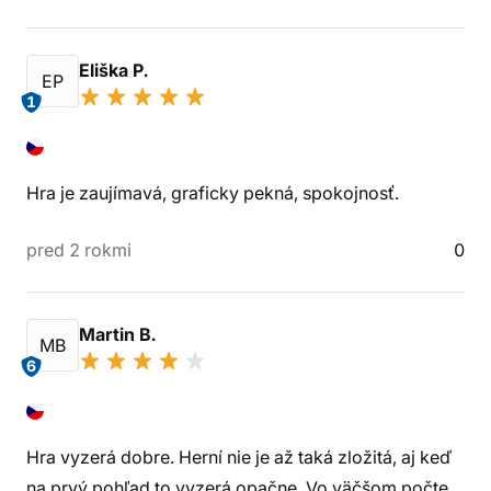
Eliška P.
EP
1
Hra je zaujímavá, graficky pekná, spokojnosť.
pred 2 rokmi
0
Martin B.
MB
6
Hra vyzerá dobre. Herní nie je až taká zložitá, aj keď
na prvý pohľad to vyzerá opačne. Vo väčšom počte