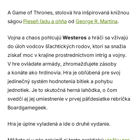
A Game of Thrones, stolová hra inšpirovaná knižnou
ságou
Pieseň ľadu a ohňa
od
George R. Martina
.
Vojna a chaos pohlcujú
Westeros
a hráči sa vžívajú
do úloh vodcov šľachtických rodov, ktorí sa snažia
získať moc v krajine prostredníctvom intríg a vojny.
V hre ovládate armády, zhromažďujete zásoby
a konáte ako hrdinovia. Hra je obľúbená pre svoj
jedinečný systém hodnotenia bitiek a pohybu
jednotiek. Je to skutočná herná lahôdka, o čom
svedčí aj jej umiestnenie v prvej päťdesiatke rebríčka
Boardgamegeek.
Hra je úplne vyladená a ide o druhé vydanie.