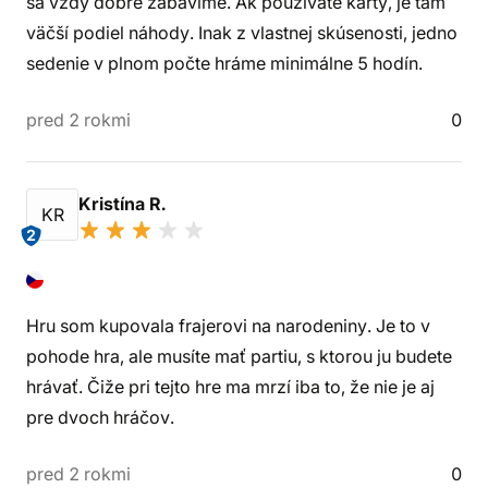
sa vždy dobre zabavíme. Ak používate karty, je tam
väčší podiel náhody. Inak z vlastnej skúsenosti, jedno
sedenie v plnom počte hráme minimálne 5 hodín.
pred 2 rokmi
0
Kristína R.
KR
2
Hru som kupovala frajerovi na narodeniny. Je to v
pohode hra, ale musíte mať partiu, s ktorou ju budete
hrávať. Čiže pri tejto hre ma mrzí iba to, že nie je aj
pre dvoch hráčov.
pred 2 rokmi
0