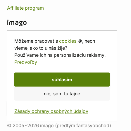
Affiliate program
imago
Kontakt
Môžeme pracovať s
cookies
🍪, nech
Predajňa
vieme, ako to u nás žije?
Herňa
Používame ich na personalizáciu reklamy.
O nás
Predvoľby
Hodnotenie obchodu
Darčekové poukážky
Kalendár
súhlasím
imago.blog
nie, som tu tajne
Zásady ochrany osobných údajov
© 2005-2026 imago (predtým fantasyobchod)