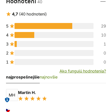
Hodnotení
40
4,7
(40 hodnotení)
5
29
4
10
3
1
2
0
1
0
Ako fungujú hodnotenia?
najprospešnejšie
najnovšie
Martin H.
MH
1