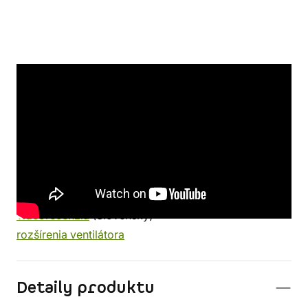
Odkazy
České pravidlá na stiahnutie
Podrobná recenzia
Stránka seriálu Hra o tróny
Oficiálna stránka Hry o tróny
Video návod
(Slovensky)
videorecenzia
(Slovensky)
rozšírenia ventilátora
Detaily produktu