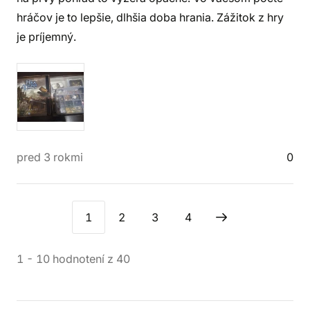
hráčov je to lepšie, dlhšia doba hrania. Zážitok z hry
je príjemný.
pred 3 rokmi
0
1
2
3
4
1
-
10
hodnotení
z
40