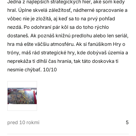
Jedna z najlepších strategických hier, aké som kedy
hral. Úplne skvelá záležitosť, nádherné spracovanie a
vôbec nie je zložitá, aj keď sa to na prvý pohľad
nezdá. Po odohraní pár kôl sa do toho rýchlo
dostaneš. Ak poznáš knižnú predlohu alebo len seriál,
hra má ešte väčšiu atmosféru. Ak si fanúšikom Hry o
tróny, máš rád strategické hry, kde dobývaš územia a
neprekáža ti dlhší čas hrania, tak táto doskovka ti
nesmie chýbať. 10/10
pred 10 rokmi
5