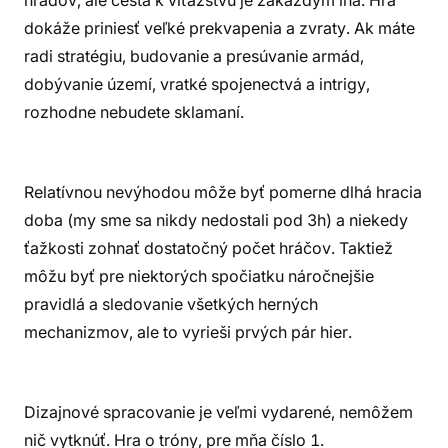
hradov, ale cesta k víťazstvu je zakaždým iná. Hra
dokáže priniesť veľké prekvapenia a zvraty. Ak máte
radi stratégiu, budovanie a presúvanie armád,
dobývanie území, vratké spojenectvá a intrigy,
rozhodne nebudete sklamaní.
Relatívnou nevýhodou môže byť pomerne dlhá hracia
doba (my sme sa nikdy nedostali pod 3h) a niekedy
ťažkosti zohnať dostatočný počet hráčov. Taktiež
môžu byť pre niektorých spočiatku náročnejšie
pravidlá a sledovanie všetkých herných
mechanizmov, ale to vyrieši prvých pár hier.
Dizajnové spracovanie je veľmi vydarené, nemôžem
nič vytknúť. Hra o tróny, pre mňa číslo 1.