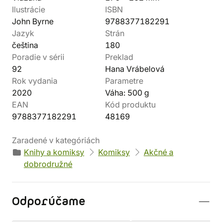
Ilustrácie
ISBN
John Byrne
9788377182291
Jazyk
Strán
čeština
180
Poradie v sérii
Preklad
92
Hana Vrábelová
Rok vydania
Parametre
2020
Váha: 500 g
EAN
Kód produktu
9788377182291
48169
Zaradené v kategóriách
Knihy a komiksy
Komiksy
Akčné a
dobrodružné
Odporúčame