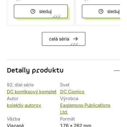
sleduj
sleduj
celá séria
Detaily produktu
92. diel série
Svet
DC komiksový komplet
DC Comics
Autor
Výrobca
kolektív autorov
Eaglemoss Publications
Ltd.
Väzba
Formát
Viazaná
176 x 262 mm