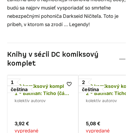
budú sa najprv musieť vysporiadať so smrteľne
nebezpečnými pohoniča Darkseid Ničiteľa. Toto je
príbeh, v ktorom sa zrodí … Legendy!
Knihy v sérii DC komiksový
komplet
1
2
DC komiksový komplet
DC komiksový komp
čeština
čeština
1 - Batman: Ticho (část
2 - Batman: Ticho (
1.)
2.)
kolektív autorov
kolektív autorov
3,92 €
5,08 €
vypredané
vypredané