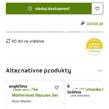
sleduj dostupnosť
opýtaj sa
60 dní na vrátenie
Alternatívne produkty
angličtina
6
Tank Girl: The
Lady Mechanika 6
čeština
Motherload Slipcase Set
Joe Benitez
Alan Martin