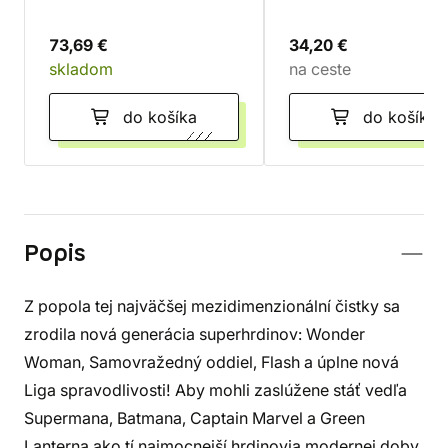
73,69 €
34,20 €
skladom
na ceste
do košíka
do košíka
Popis
Z popola tej najväčšej mezidimenzionální čistky sa
zrodila nová generácia superhrdinov: Wonder
Woman, Samovražedný oddiel, Flash a úplne nová
Liga spravodlivosti! Aby mohli zaslúžene stáť vedľa
Supermana, Batmana, Captain Marvel a Green
Lanterna ako tí najmocnejší hrdinovia modernej doby,