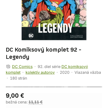
DC Komiksový komplet 92 -
Legendy
DC Comics
92. diel série
DC komiksový
komplet
kolektív autorov
2020
Viazaná väzba
180 strán
9,00 €
bežná cena:
11,11 €