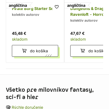
angličtina
angličtina
Pirate Borg Starter Set
Dungeons & Dragon
Ravenloft - Horrors
kolektív autorov
Within (alternative
kolektív autorov
cover)
45,48 €
47,67 €
skladom
skladom
do košíka
do košíka
Informácie o obchode
Všetko pre milovníkov fantasy,
sci-fi a hier
Rýchle doručenie