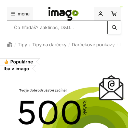
menu
Vyhľadávanie
Tipy
Tipy na darčeky
Darčekové poukazy
Dar
Populárne
Iba v imago