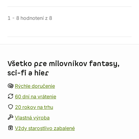
1
-
8
hodnotení
z
8
Informácie o obchode
Všetko pre milovníkov fantasy,
sci-fi a hier
Rýchle doručenie
60 dní na vrátenie
20 rokov na trhu
Vlastná výroba
Vždy starostlivo zabalené