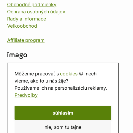
Obchodné podmienky
Ochrana osobných údajov
Rady a informace
Veľkoobchod
Affiliate program
imago
Kontakt
Môžeme pracovať s
cookies
🍪, nech
Predajňa
vieme, ako to u nás žije?
Herňa
Používame ich na personalizáciu reklamy.
O nás
Predvoľby
Hodnotenie obchodu
Darčekové poukážky
Kalendár
súhlasím
imago.blog
nie, som tu tajne