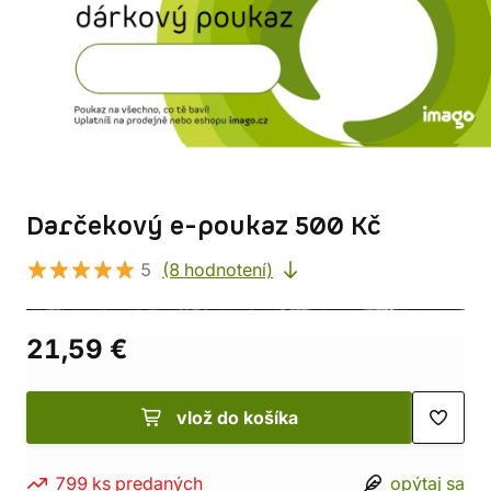
Darčekový e-poukaz 500 Kč
5
(8 hodnotení)
21,59 €
vlož do košíka
799 ks predaných
opýtaj sa