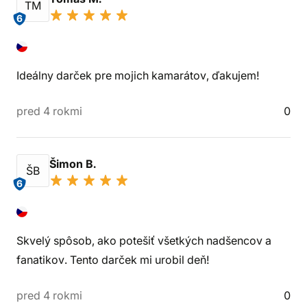
TM
6
Ideálny darček pre mojich kamarátov, ďakujem!
pred 4 rokmi
0
Šimon B.
ŠB
6
Skvelý spôsob, ako potešiť všetkých nadšencov a
fanatikov. Tento darček mi urobil deň!
pred 4 rokmi
0