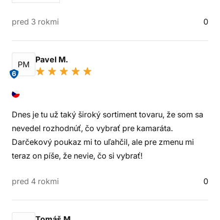
pred 3 rokmi
0
Pavel M.
PM
6
Dnes je tu už taký široký sortiment tovaru, že som sa
nevedel rozhodnúť, čo vybrať pre kamaráta.
Darčekový poukaz mi to uľahčil, ale pre zmenu mi
teraz on píše, že nevie, čo si vybrať!
pred 4 rokmi
0
Tomáš M.