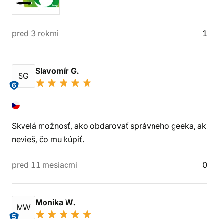
pred 3 rokmi
1
Slavomír G.
SG
6
Skvelá možnosť, ako obdarovať správneho geeka, ak
nevieš, čo mu kúpiť.
pred 11 mesiacmi
0
Monika W.
MW
5