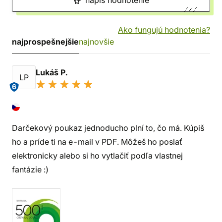
napíš hodnotenie
Ako fungujú hodnotenia?
najprospešnejšie
najnovšie
Lukáš P.
LP
6
Darčekový poukaz jednoducho plní to, čo má. Kúpiš
ho a príde ti na e-mail v PDF. Môžeš ho poslať
elektronicky alebo si ho vytlačiť podľa vlastnej
fantázie :)