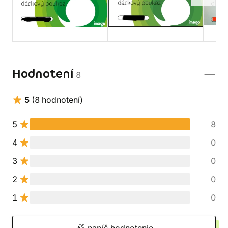
Hodnotení
8
5
(8 hodnotení)
5
8
4
0
3
0
2
0
1
0