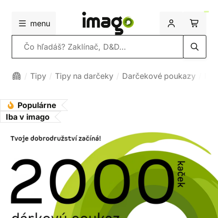
menu
Vyhľadávanie
Tipy
Tipy na darčeky
Darčekové poukazy
Pap
Populárne
Iba v imago