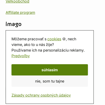
Veľkoobchod
Affiliate program
imago
Kontakt
Môžeme pracovať s
cookies
🍪, nech
Predajňa
vieme, ako to u nás žije?
Herňa
Používame ich na personalizáciu reklamy.
O nás
Predvoľby
Hodnotenie obchodu
Darčekové poukážky
Kalendár
súhlasím
imago.blog
nie, som tu tajne
Zásady ochrany osobných údajov