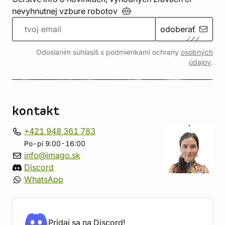
nevyhnutnej vzbure
robotov
odoberať
Odoslaním súhlasíš s podmienkami ochrany
osobných
údajov
.
kontakt
+421 948 361 783
Po-pi 9:00-16:00
info@imago.sk
Discord
WhatsApp
Pridaj sa na Discord!