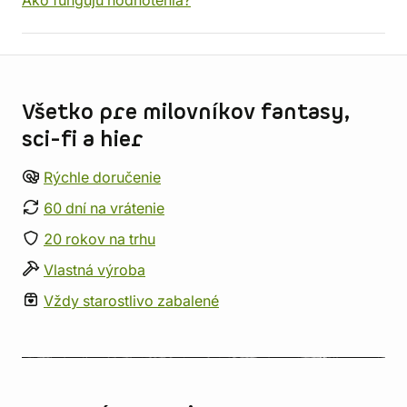
Ako fungujú hodnotenia?
Informácie o obchode
Všetko pre milovníkov fantasy,
sci-fi a hier
Rýchle doručenie
60 dní na vrátenie
20 rokov na trhu
Vlastná výroba
Vždy starostlivo zabalené