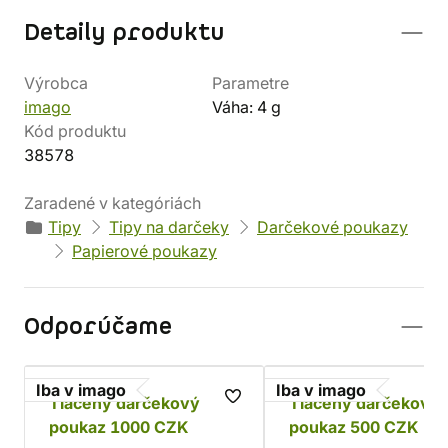
Detaily produktu
Výrobca
Parametre
imago
Váha: 4 g
Kód produktu
38578
Zaradené v kategóriách
Tipy
Tipy na darčeky
Darčekové poukazy
Papierové poukazy
Odporúčame
Iba v imago
Iba v imago
Tlačený darčekový
Tlačený darčekový
poukaz 1000 CZK
poukaz 500 CZK