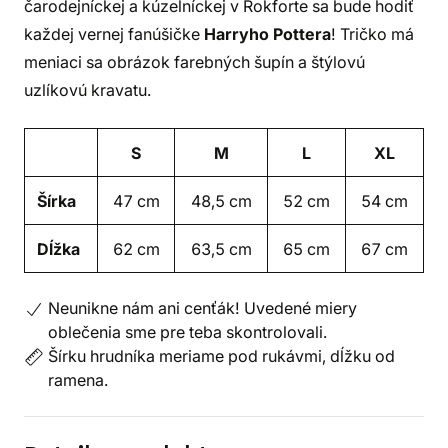
čarodejníckej a kúzelníckej v Rokforte sa bude hodiť
každej vernej fanúšičke
Harryho Pottera
! Tričko má
meniaci sa obrázok farebných šupín a štýlovú
uzlíkovú kravatu.
S
M
L
XL
Šírka
47 cm
48,5 cm
52 cm
54 cm
Dĺžka
62 cm
63,5 cm
65 cm
67 cm
Neunikne nám ani cenťák! Uvedené miery
oblečenia sme pre teba skontrolovali.
Šírku hrudníka meriame pod rukávmi, dĺžku od
ramena.