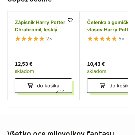
Zápisník Harry Potter -
Čelenka a gumička 
Chrabromil, lesklý
vlasov Harry Potter
Chrabromil
2×
5×
12,53 €
10,43 €
skladom
skladom
do košíka
do košíka
Informácie o obchode
Všetko pre milovníkov fantasy,