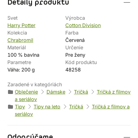
Detaily produktu
Svet
Výrobca
Harry Potter
Cotton Division
Kolekcia
Farba
Chrabromil
Červená
Materiál
Určenie
100 % bavlna
Pre ženy
Parametre
Kód produktu
Váha: 200 g
48258
Zaradené v kategóriách
Oblečenie
Dámske
Tričká
Tričká z filmov
a seriálov
Tipy
Tipy na leto
Tričká
Tričká z filmov a
seriálov
Odporúčame