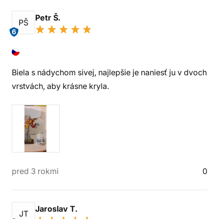
Petr Š.
PŠ
6
Biela s nádychom sivej, najlepšie je naniesť ju v dvoch
vrstvách, aby krásne kryla.
pred 3 rokmi
0
Jaroslav T.
JT