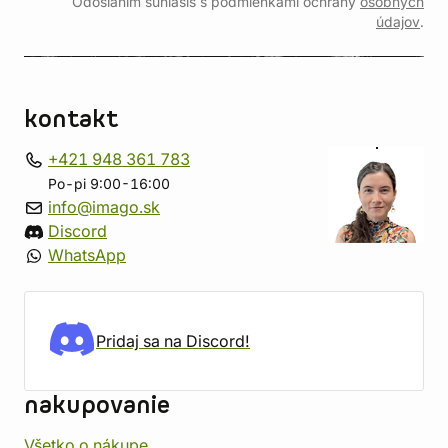
Odoslaním súhlasíš s podmienkami ochrany
osobných
údajov
.
kontakt
+421 948 361 783
Po-pi 9:00-16:00
info@imago.sk
Discord
WhatsApp
Pridaj sa na Discord!
nakupovanie
Všetko o nákupe