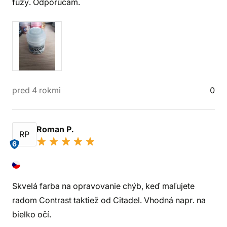
fúzy. Odporúčam.
pred 4 rokmi
0
Roman P.
RP
6
Skvelá farba na opravovanie chýb, keď maľujete
radom Contrast taktiež od Citadel. Vhodná napr. na
bielko očí.