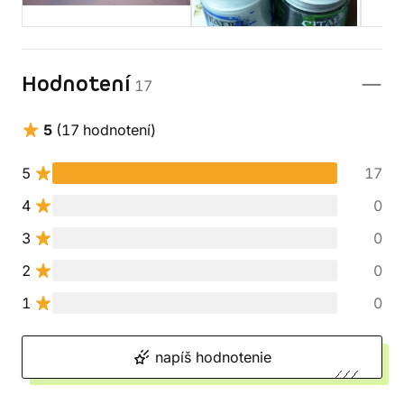
Hodnotení
17
5
(17 hodnotení)
5
17
4
0
3
0
2
0
1
0
napíš hodnotenie