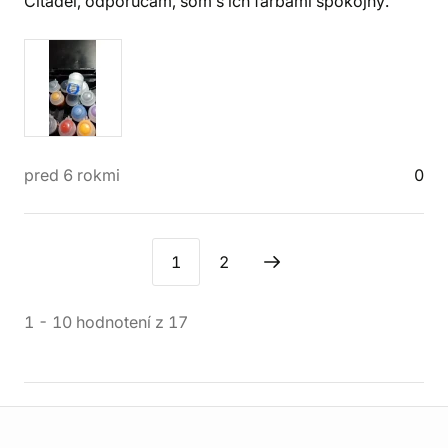
Citadel, odporúčam, som s ich farbami spokojný.
pred 6 rokmi
0
1
2
1
-
10
hodnotení
z
17
Informácie o obchode