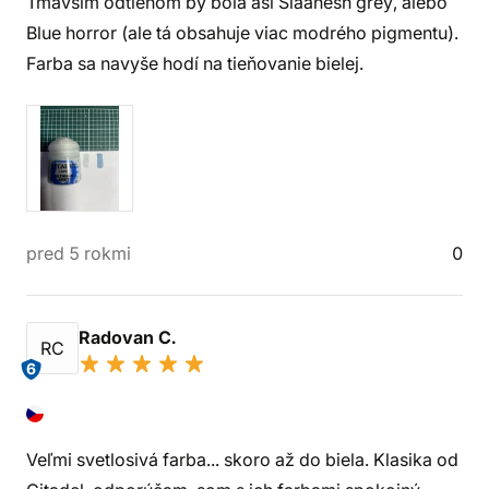
Tmavším odtieňom by bola asi Slaanesh grey, alebo
Blue horror (ale tá obsahuje viac modrého pigmentu).
Farba sa navyše hodí na tieňovanie bielej.
pred 5 rokmi
0
Radovan C.
RC
6
Veľmi svetlosivá farba... skoro až do biela. Klasika od