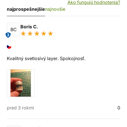
Ako fungujú hodnotenia?
najprospešnejšie
najnovšie
Boris C.
BC
3
Kvalitný svetlosivý layer. Spokojnosť.
pred 3 rokmi
0