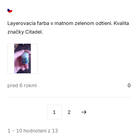
Layerovacia farba v matnom zelenom odtieni. Kvalita
značky Citadel.
pred 6 rokmi
0
1
2
1
-
10
hodnotení
z
13