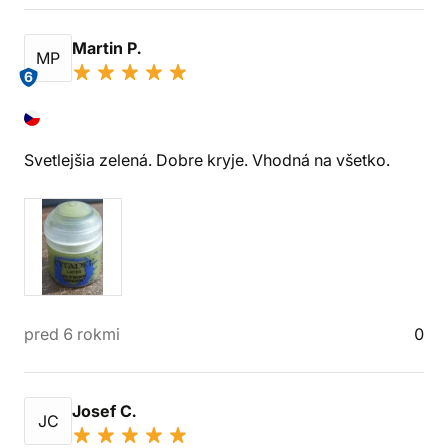
Martin P.
MP
6
Svetlejšia zelená. Dobre kryje. Vhodná na všetko.
pred 6 rokmi
0
Josef C.
JC