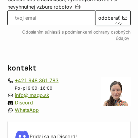
nevyhnutnej vzbure
robotov
odoberať
Odoslaním súhlasíš s podmienkami ochrany
osobných
údajov
.
kontakt
+421 948 361 783
Po-pi 9:00-16:00
info@imago.sk
Discord
WhatsApp
Pridaj sa na Discord!