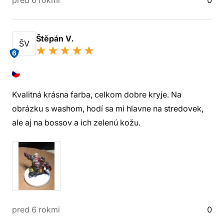
pred 6 rokmi
0
Štěpán V.
ŠV
6
Kvalitná krásna farba, celkom dobre kryje. Na
obrázku s washom, hodí sa mi hlavne na stredovek,
ale aj na bossov a ich zelenú kožu.
pred 6 rokmi
0