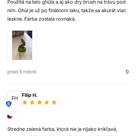
Použitá na telo ghúla a aj ako dry brush na trávu pod
ním. Ghúl je už po finálnom laku, takže sa akurát viac
leskne. Farba zostala rovnaká.
pred 5 rokmi
0
Filip H.
FH
6
Stredne zelená farba, ktorá nie je nijako krikľavá,