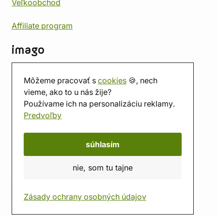
Veľkoobchod
Affiliate program
imago
Kontakt
Môžeme pracovať s
cookies
🍪, nech
Predajňa
vieme, ako to u nás žije?
Herňa
Používame ich na personalizáciu reklamy.
O nás
Predvoľby
Hodnotenie obchodu
Darčekové poukážky
Kalendár
súhlasím
imago.blog
nie, som tu tajne
Zásady ochrany osobných údajov