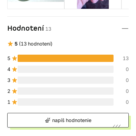
Hodnotení
13
5
(13 hodnotení)
5
13
4
0
3
0
2
0
1
0
napíš hodnotenie