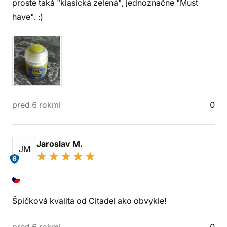
proste taká "klasická zelená", jednoznačne "Must
have". :)
pred 6 rokmi
0
Jaroslav M.
JM
6
Špičková kvalita od Citadel ako obvykle!