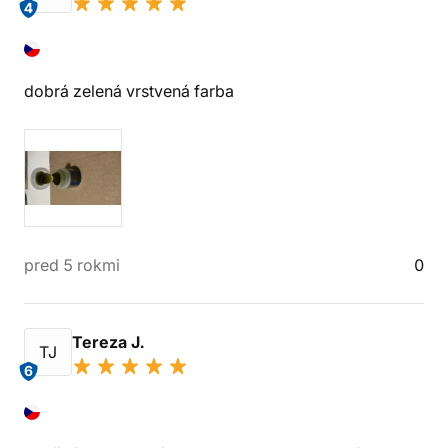
4
dobrá zelená vrstvená farba
pred 5 rokmi
0
Tereza J.
TJ
6