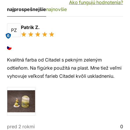
Ako fungujú hodnotenia?
najprospešnejšie
najnovšie
Patrik Z.
PZ
6
Kvalitná farba od Citadel s pekným zeleným
odtieňom. Na figúrke použitá na plast. Mne tiež veľmi
vyhovuje veľkosť farieb Citadel kvôli uskladneniu.
pred 2 rokmi
0