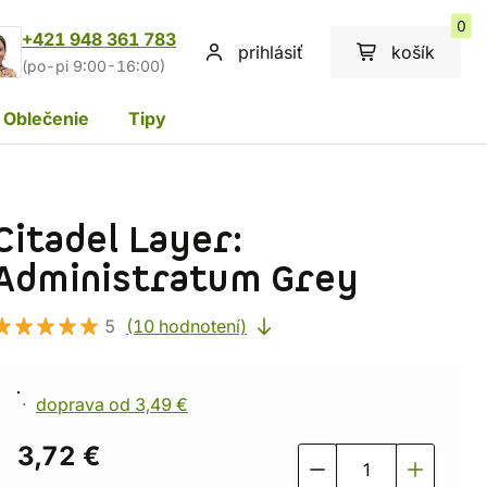
0
+421 948 361 783
prihlásiť
košík
(po-pi 9:00-16:00)
Oblečenie
Tipy
Citadel Layer:
Administratum Grey
5
(10 hodnotení)
doprava od 3,49 €
3,72 €