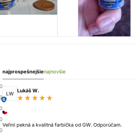
najprospešnejšie
najnovšie
0
Lukáš W.
LW
0
6
0
0
Veľmi pekná a kvalitná farbička od GW. Odporúčam.
0