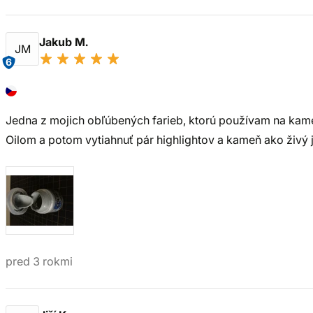
Jakub M.
JM
6
Jedna z mojich obľúbených farieb, ktorú používam na kame
Oilom a potom vytiahnuť pár highlightov a kameň ako živý j
pred 3 rokmi