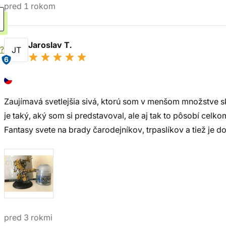
pred 1 rokom
Jaroslav T.
?
JT
6
Zaujímavá svetlejšia sivá, ktorú som v menšom množstve 
je taký, aký som si predstavoval, ale aj tak to pôsobí celk
Fantasy svete na brady čarodejníkov, trpaslíkov a tiež je d
pred 3 rokmi