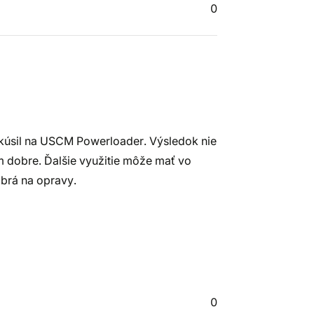
0
skúsil na USCM Powerloader. Výsledok nie
om dobre. Ďalšie využitie môže mať vo
obrá na opravy.
0