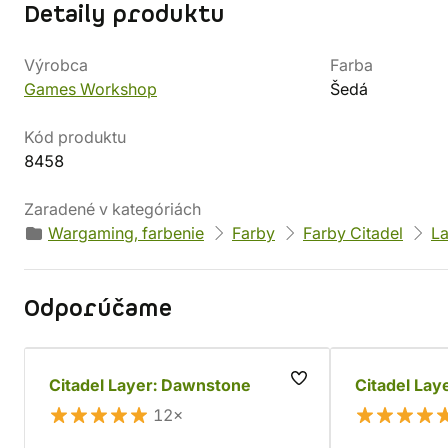
Detaily produktu
Výrobca
Farba
Games Workshop
Šedá
Kód produktu
8458
Zaradené v kategóriách
Wargaming, farbenie
Farby
Farby Citadel
La
Odporúčame
Citadel Layer: Dawnstone
Citadel Lay
12×