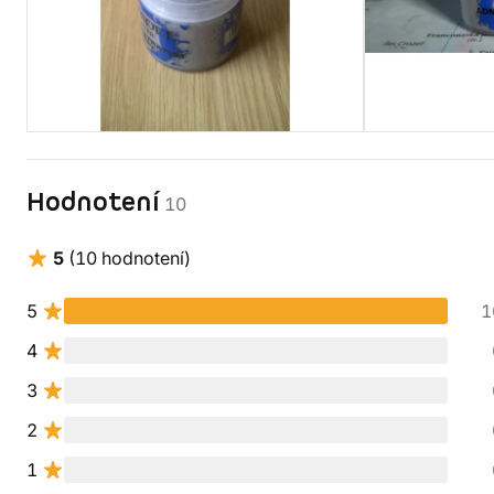
Hodnotení
10
5
(10 hodnotení)
5
1
4
3
2
1