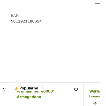
EAN
5011921186624
Populárne
Warhammer 40000:
Warhamm
Armageddon
Introduct