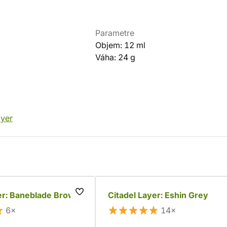
Parametre
Objem: 12 ml
Váha: 24 g
yer
er: Baneblade Brown
Citadel Layer: Eshin Grey
6×
14×