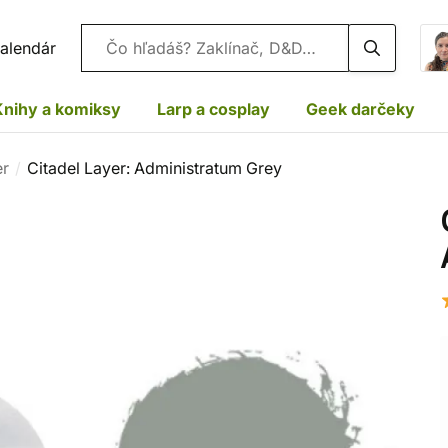
Vyhľadávanie
alendár
Knihy a komiksy
Larp a cosplay
Geek darčeky
er
Citadel Layer: Administratum Grey