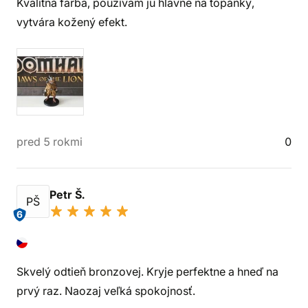
Kvalitná farba, používam ju hlavne na topánky,
vytvára kožený efekt.
pred 5 rokmi
0
Petr Š.
PŠ
6
Skvelý odtieň bronzovej. Kryje perfektne a hneď na
prvý raz. Naozaj veľká spokojnosť.