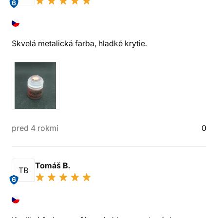
6
Skvelá metalická farba, hladké krytie.
pred 4 rokmi
0
Tomáš B.
TB
6