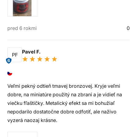
pred 6 rokmi
0
Pavel F.
PF
6
Veľmi pekný odtieň tmavej bronzovej. Kryje veľmi
dobre, na miniatúre použitý na zbrani a je vidieť na
viečku fľaštičky. Metalický efekt sa mi bohužiaľ
nepodarilo dostatočne dobre odfotiť, ale naživo
vyzerá naozaj krásne.