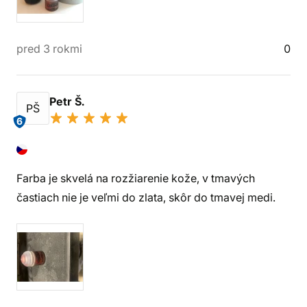
pred 3 rokmi
0
Petr Š.
PŠ
6
Farba je skvelá na rozžiarenie kože, v tmavých
častiach nie je veľmi do zlata, skôr do tmavej medi.