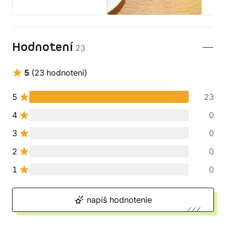
Hodnotení
23
5
(23 hodnotení)
5
23
4
0
3
0
2
0
1
0
napíš hodnotenie