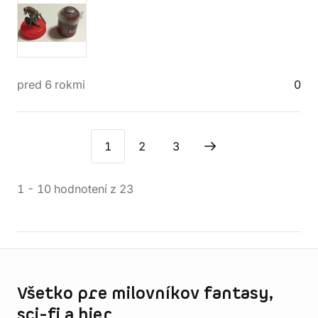
pred 6 rokmi
0
1
2
3
1
-
10
hodnotení
z
23
Informácie o obchode
Všetko pre milovníkov fantasy,
sci-fi a hier