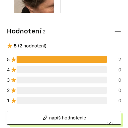
Hodnotení
2
5
(2 hodnotení)
5
2
4
0
3
0
2
0
1
0
napíš hodnotenie