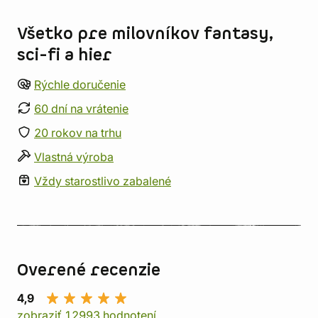
Všetko pre milovníkov fantasy,
sci-fi a hier
Rýchle doručenie
60 dní na vrátenie
20 rokov na trhu
Vlastná výroba
Vždy starostlivo zabalené
Overené recenzie
4,9
zobraziť 12993 hodnotení