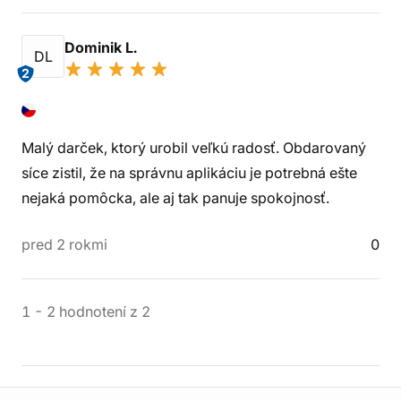
Dominik L.
DL
2
Malý darček, ktorý urobil veľkú radosť. Obdarovaný
síce zistil, že na správnu aplikáciu je potrebná ešte
nejaká pomôcka, ale aj tak panuje spokojnosť.
pred 2 rokmi
0
1
-
2
hodnotení
z
2
Informácie o obchode