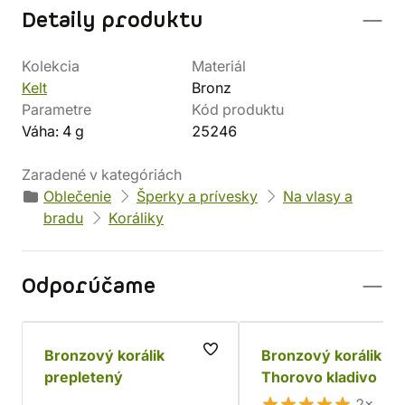
Detaily produktu
Kolekcia
Materiál
Kelt
Bronz
Parametre
Kód produktu
Váha: 4 g
25246
Zaradené v kategóriách
Oblečenie
Šperky a prívesky
Na vlasy a
bradu
Koráliky
Odporúčame
Bronzový korálik
Bronzový korálik
prepletený
Thorovo kladivo
2×