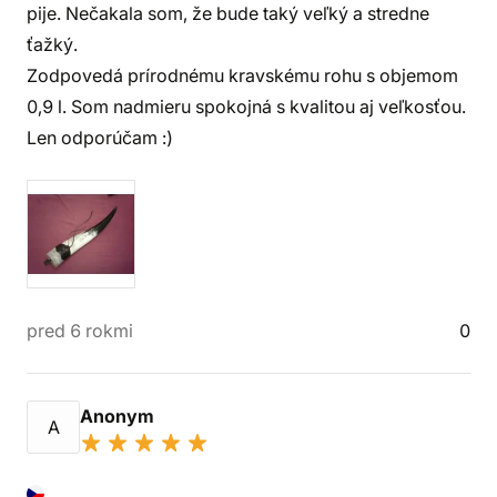
pije. Nečakala som, že bude taký veľký a stredne
ťažký.
Zodpovedá prírodnému kravskému rohu s objemom
0,9 l. Som nadmieru spokojná s kvalitou aj veľkosťou.
Len odporúčam :)
pred 6 rokmi
0
Anonym
A