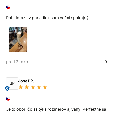
Roh dorazil v poriadku, som veľmi spokojný.
pred 2 rokmi
0
Josef P.
JP
6
Je to obor, čo sa týka rozmerov aj váhy! Perfektne sa