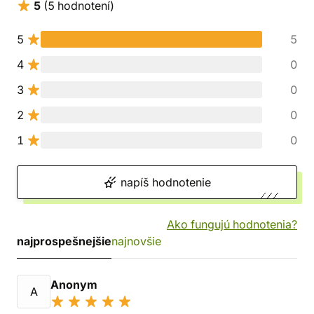
5
(5 hodnotení)
5
5
4
0
3
0
2
0
1
0
napíš hodnotenie
Ako fungujú hodnotenia?
najprospešnejšie
najnovšie
Anonym
A