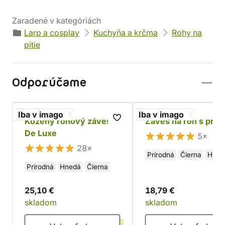
Zaradené v kategóriách
Larp a cosplay
Kuchyňa a krčma
Rohy na
pitie
Odporúčame
Iba v imago
Iba v imago
Kožený rohový záves
Záves na roh s prac
De Luxe
5×
28×
Prírodná
Čierna
Hned
Prírodná
Hnedá
Čierna
25,10 €
18,79 €
skladom
skladom