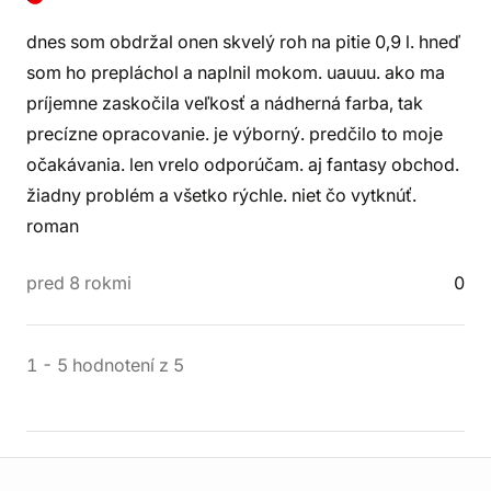
dnes som obdržal onen skvelý roh na pitie 0,9 l. hneď
som ho prepláchol a naplnil mokom. uauuu. ako ma
príjemne zaskočila veľkosť a nádherná farba, tak
precízne opracovanie. je výborný. predčilo to moje
očakávania. len vrelo odporúčam. aj fantasy obchod.
žiadny problém a všetko rýchle. niet čo vytknúť.
roman
pred 8 rokmi
0
1
-
5
hodnotení
z
5
Informácie o obchode