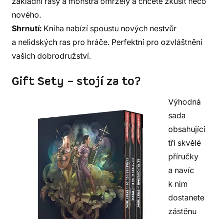
základní rasy a monstra omrzely a chcete zkusit něco
nového.
Shrnutí:
Kniha nabízí spoustu nových nestvůr
a nelidských ras pro hráče. Perfektní pro ozvláštnění
vašich dobrodružství.
Gift Sety – stojí za to?
Výhodná
sada
obsahující
tři skvělé
příručky
a navíc
k nim
dostanete
zástěnu