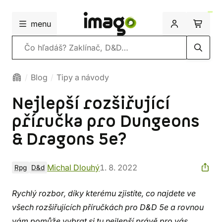
menu
Vyhľadávanie
Blog
Tipy a návody
Nejlepší rozšiřující
příručka pro Dungeons
& Dragons 5e?
Michal Dlouhý
1. 8. 2022
Rpg
D&d
Rychlý rozbor, díky kterému zjistíte, co najdete ve
všech rozšiřujících příručkách pro D&D 5e a rovnou
vám pomůže vybrat si tu nejlepší právě pro vás.