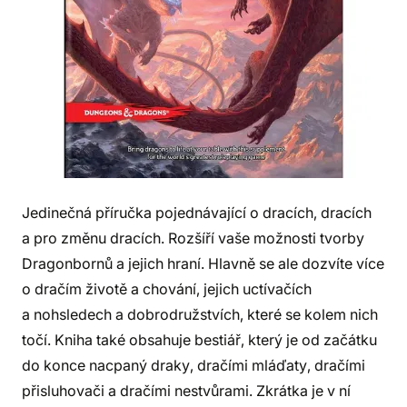
Jedinečná příručka pojednávající o dracích, dracích
a pro změnu dracích. Rozšíří vaše možnosti tvorby
Dragonbornů a jejich hraní. Hlavně se ale dozvíte více
o dračím životě a chování, jejich uctívačích
a nohsledech a dobrodružstvích, které se kolem nich
točí. Kniha také obsahuje bestiář, který je od začátku
do konce nacpaný draky, dračími mláďaty, dračími
přisluhovači a dračími nestvůrami. Zkrátka je v ní