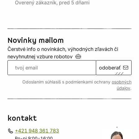
Overený zákazník, pred 5 dňami
Novinky mailom
Čerstvé info o novinkách, výhodných zľavách či
nevyhnutnej vzbure
robotov
odoberať
Odoslaním súhlasíš s podmienkami ochrany
osobných
údajov
.
kontakt
+421 948 361 783
Po-pi 9:00-16:00