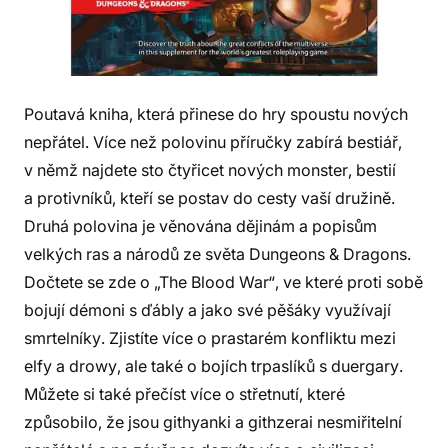
Poutavá kniha, která přinese do hry spoustu nových
nepřátel. Více než polovinu příručky zabírá bestiář,
v němž najdete sto čtyřicet nových monster, bestií
a protivníků, kteří se postav do cesty vaší družině.
Druhá polovina je věnována dějinám a popisům
velkých ras a národů ze světa Dungeons & Dragons.
Dočtete se zde o „The Blood War“, ve které proti sobě
bojují démoni s ďábly a jako své pěšáky využívají
smrtelníky. Zjistíte více o prastarém konfliktu mezi
elfy a drowy, ale také o bojích trpaslíků s duergary.
Můžete si také přečíst více o střetnutí, které
způsobilo, že jsou githyanki a githzerai nesmiřitelní