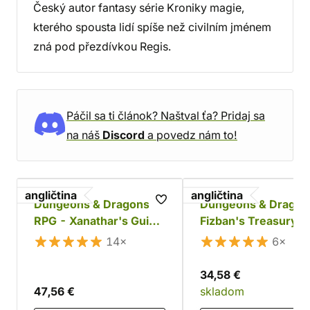
Český autor fantasy série Kroniky magie,
kterého spousta lidí spíše než civilním jménem
zná pod přezdívkou Regis.
Páčil sa ti článok? Naštval ťa? Pridaj sa
na náš
Discord
a povedz nám to!
angličtina
angličtina
Dungeons & Dragons
Dungeons & Dragon
RPG - Xanathar's Guide
Fizban's Treasury o
to Everything
Dragons
14×
6×
34,58 €
47,56 €
skladom