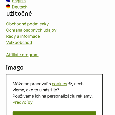
English
Deutsch
užitočné
Obchodné podmienky
Ochrana osobných údajov
Rady a informace
Veľkoobchod
Affiliate program
imago
Kontakt
Môžeme pracovať s
cookies
🍪, nech
Predajňa
vieme, ako to u nás žije?
Herňa
Používame ich na personalizáciu reklamy.
O nás
Predvoľby
Hodnotenie obchodu
Darčekové poukážky
Kalendár