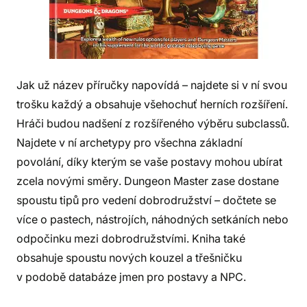
Jak už název příručky napovídá – najdete si v ní svou
trošku každý a obsahuje všehochuť herních rozšíření.
Hráči budou nadšení z rozšířeného výběru subclassů.
Najdete v ní archetypy pro všechna základní
povolání, díky kterým se vaše postavy mohou ubírat
zcela novými směry. Dungeon Master zase dostane
spoustu tipů pro vedení dobrodružství – dočtete se
více o pastech, nástrojích, náhodných setkáních nebo
odpočinku mezi dobrodružstvími. Kniha také
obsahuje spoustu nových kouzel a třešničku
v podobě databáze jmen pro postavy a NPC.