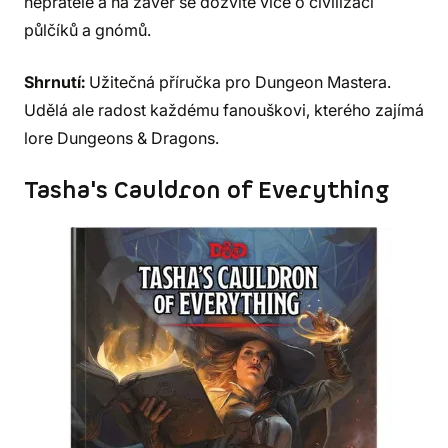
nepřátelé a na závěr se dozvíte více o civilizaci
půlčíků a gnómů.
Shrnutí:
Užitečná příručka pro Dungeon Mastera.
Udělá ale radost každému fanouškovi, kterého zajímá
lore Dungeons & Dragons.
Tasha's Cauldron of Everything