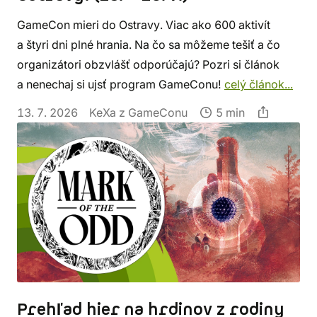
GameCon mieri do Ostravy. Viac ako 600 aktivít
a štyri dni plné hrania. Na čo sa môžeme tešiť a čo
organizátori obzvlášť odporúčajú? Pozri si článok
a nenechaj si ujsť program GameConu!
celý článok...
13. 7. 2026
KeXa z GameConu
5 min
Prehľad hier na hrdinov z rodiny