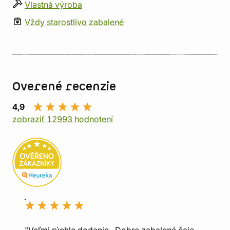
Vlastná výroba
Vždy starostlivo zabalené
Overené recenzie
4,9
zobraziť 12993 hodnotení
"Veľmi rýchle dodanie., Dobre zabalené čaje.,