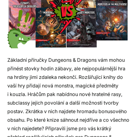
Základní příručky Dungeons & Dragons vám mohou
přinést stovky hodin zábavy, ale nejpopulárnější hra
na hrdiny jimi zdaleka nekončí. Rozšiřující knihy do
vaší hry přidají nová monstra, magické předměty
i kouzla. Hráčům pak nabídnou nové hratelné rasy,
subclassy jejich povolání a další možnosti tvorby
postav. Zkrátka v nich najdete hromadu bonusového
obsahu. Po které knize sáhnout nejdříve a co všechno
v nich najedete? Připravili jsme pro vás krátký