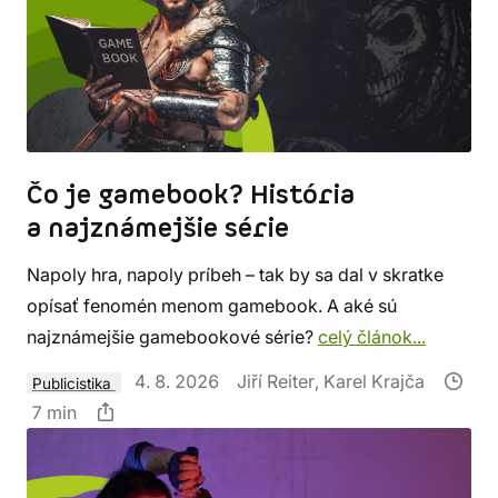
Čo je gamebook? História
a najznámejšie série
Napoly hra, napoly príbeh – tak by sa dal v skratke
opísať fenomén menom gamebook. A aké sú
najznámejšie gamebookové série?
celý článok...
4. 8. 2026
Jiří Reiter, Karel Krajča
Publicistika
7 min