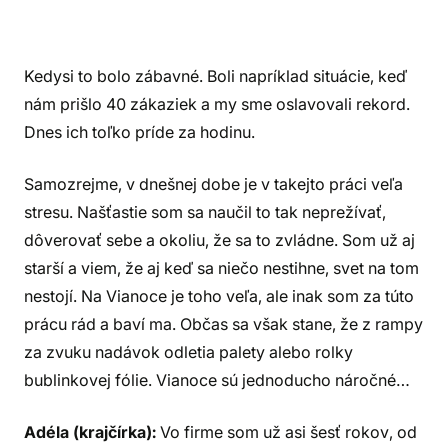
Kedysi to bolo zábavné. Boli napríklad situácie, keď
nám prišlo 40 zákaziek a my sme oslavovali rekord.
Dnes ich toľko príde za hodinu.
Samozrejme, v dnešnej dobe je v takejto práci veľa
stresu. Našťastie som sa naučil to tak neprežívať,
dôverovať sebe a okoliu, že sa to zvládne. Som už aj
starší a viem, že aj keď sa niečo nestihne, svet na tom
nestojí. Na Vianoce je toho veľa, ale inak som za túto
prácu rád a baví ma. Občas sa však stane, že z rampy
za zvuku nadávok odletia palety alebo rolky
bublinkovej fólie. Vianoce sú jednoducho náročné…
Adéla (krajčírka):
Vo firme som už asi šesť rokov, od