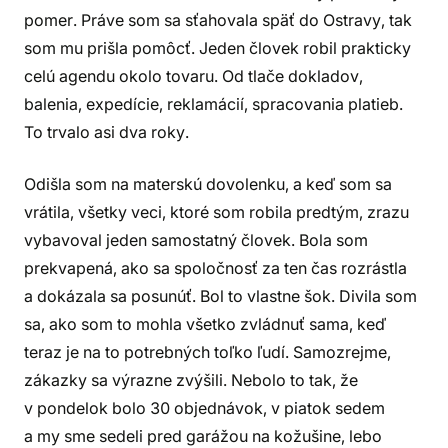
pomer. Práve som sa sťahovala späť do Ostravy, tak
som mu prišla pomôcť. Jeden človek robil prakticky
celú agendu okolo tovaru. Od tlače dokladov,
balenia, expedície, reklamácií, spracovania platieb.
To trvalo asi dva roky.
Odišla som na materskú dovolenku, a keď som sa
vrátila, všetky veci, ktoré som robila predtým, zrazu
vybavoval jeden samostatný človek. Bola som
prekvapená, ako sa spoločnosť za ten čas rozrástla
a dokázala sa posunúť. Bol to vlastne šok. Divila som
sa, ako som to mohla všetko zvládnuť sama, keď
teraz je na to potrebných toľko ľudí. Samozrejme,
zákazky sa výrazne zvýšili. Nebolo to tak, že
v pondelok bolo 30 objednávok, v piatok sedem
a my sme sedeli pred garážou na kožušine, lebo