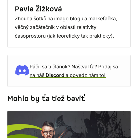
Pavla Žižková
Zhouba šotků na imago blogu a markeťačka,
věčný začátečník v oblasti relativity
časoprostoru (jak teoreticky tak prakticky).
Páčil sa ti článok? Naštval ťa? Pridaj sa
na náš
Discord
a povedz nám to!
Mohlo by ťa tiež baviť