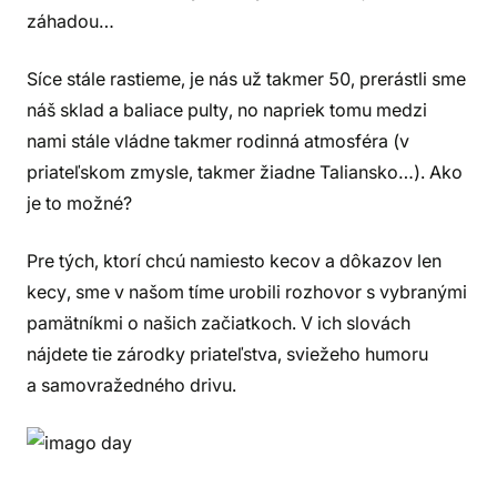
záhadou…
Síce stále rastieme, je nás už takmer 50, prerástli sme
náš sklad a baliace pulty, no napriek tomu medzi
nami stále vládne takmer rodinná atmosféra (v
priateľskom zmysle, takmer žiadne Taliansko…). Ako
je to možné?
Pre tých, ktorí chcú namiesto kecov a dôkazov len
kecy, sme v našom tíme urobili rozhovor s vybranými
pamätníkmi o našich začiatkoch. V ich slovách
nájdete tie zárodky priateľstva, sviežeho humoru
a samovražedného drivu.