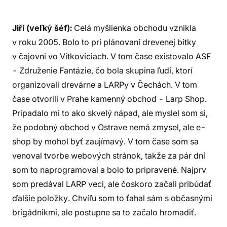
Jiří (veľký šéf):
Celá myšlienka obchodu vznikla
v roku 2005. Bolo to pri plánovaní drevenej bitky
v čajovni vo Vítkoviciach. V tom čase existovalo ASF
- Združenie Fantázie, čo bola skupina ľudí, ktorí
organizovali drevárne a LARPy v Čechách. V tom
čase otvorili v Prahe kamenný obchod - Larp Shop.
Pripadalo mi to ako skvelý nápad, ale myslel som si,
že podobný obchod v Ostrave nemá zmysel, ale e-
shop by mohol byť zaujímavý. V tom čase som sa
venoval tvorbe webových stránok, takže za pár dní
som to naprogramoval a bolo to pripravené. Najprv
som predával LARP veci, ale čoskoro začali pribúdať
ďalšie položky. Chvíľu som to ťahal sám s občasnými
brigádnikmi, ale postupne sa to začalo hromadiť.