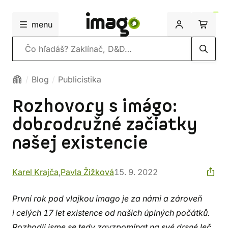
menu
Vyhľadávanie
Blog
Publicistika
Rozhovory s imágo:
dobrodružné začiatky
našej existencie
Karel Krajča
,
Pavla Žižková
15. 9. 2022
První rok pod vlajkou imago je za námi a zároveň
i celých 17 let existence od našich úplných počátků.
Rozhodli jsme se tedy zavzpomínat na své drsné leč