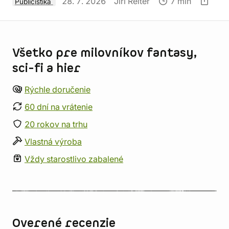
28. 7. 2026
Jiří Reiter
7 min
Publicistika
Informácie o obchode
Všetko pre milovníkov fantasy,
sci-fi a hier
Rýchle doručenie
60 dní na vrátenie
20 rokov na trhu
Vlastná výroba
Vždy starostlivo zabalené
Overené recenzie