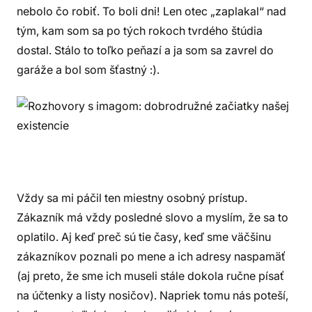
nebolo čo robiť. To boli dni! Len otec „zaplakal“ nad
tým, kam som sa po tých rokoch tvrdého štúdia
dostal. Stálo to toľko peňazí a ja som sa zavrel do
garáže a bol som šťastný :).
Vždy sa mi páčil ten miestny osobný prístup.
Zákazník má vždy posledné slovo a myslím, že sa to
oplatilo. Aj keď preč sú tie časy, keď sme väčšinu
zákazníkov poznali po mene a ich adresy naspamäť
(aj preto, že sme ich museli stále dokola ručne písať
na účtenky a listy nosičov). Napriek tomu nás poteší,