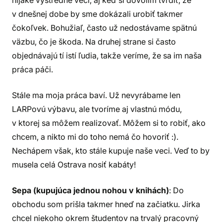
nijaké výstredné veci, aj keď si dovolím tvrdiť, že
v dnešnej dobe by sme dokázali urobiť takmer
čokoľvek. Bohužiaľ, často už nedostávame spätnú
väzbu, čo je škoda. Na druhej strane si často
objednávajú tí istí ľudia, takže veríme, že sa im naša
práca páči.
Stále ma moja práca baví. Už nevyrábame len
LARPovú výbavu, ale tvoríme aj vlastnú módu,
v ktorej sa môžem realizovať. Môžem si to robiť, ako
chcem, a nikto mi do toho nemá čo hovoriť :).
Nechápem však, kto stále kupuje naše veci. Veď to by
musela celá Ostrava nosiť kabáty!
Sepa (kupujúca jednou nohou v knihách)
: Do
obchodu som prišla takmer hneď na začiatku. Jirka
chcel niekoho okrem študentov na trvalý pracovný