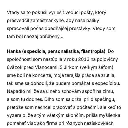
Vtedy sa to pokúsil vyriešiť vedúci pošty, ktorý
presvedčil zamestnankyne, aby naše balíky
spracovali počas obedňajšej prestávky. Vtedy som
tam bol naozaj obľúbený…
Hanka (expedícia, personalistika, filantropia)
: Do
spoločnosti som nastúpila v roku 2013 na polovičný
úväzok pred Vianocami. S Jirkom (veľkým šéfom)
sme boli na koncerte, moja terajšia práca sa zrútila,
tak sme sa dohodli, že budem pomáhať s expedíciou.
Napadlo mi, že sa u neho schovám aspoň na zimu,
a som tu dodnes. Dlho som sa držal pri dispečingu,
pretože som nechcel pracovať s počítačmi, ale keď to
vyzeralo, že s tým všetkým skončím, prišla myšlienka
pomáhať viac ako firma pri rôznych neziskovkách