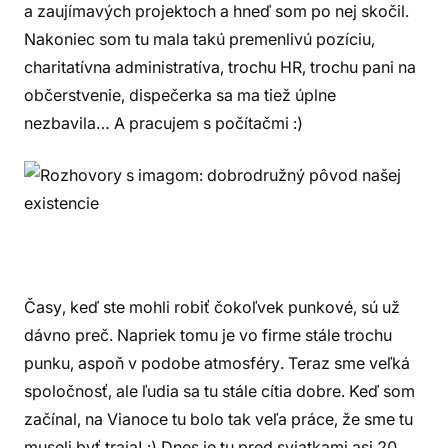
a zaujímavých projektoch a hneď som po nej skočil.
Nakoniec som tu mala takú premenlivú pozíciu,
charitatívna administratíva, trochu HR, trochu pani na
občerstvenie, dispečerka sa ma tiež úplne
nezbavila… A pracujem s počítačmi :)
Časy, keď ste mohli robiť čokoľvek punkové, sú už
dávno preč. Napriek tomu je vo firme stále trochu
punku, aspoň v podobe atmosféry. Teraz sme veľká
spoločnosť, ale ľudia sa tu stále cítia dobre. Keď som
začínal, na Vianoce tu bolo tak veľa práce, že sme tu
museli byť traja! :) Dnes je tu pred sviatkami asi 20