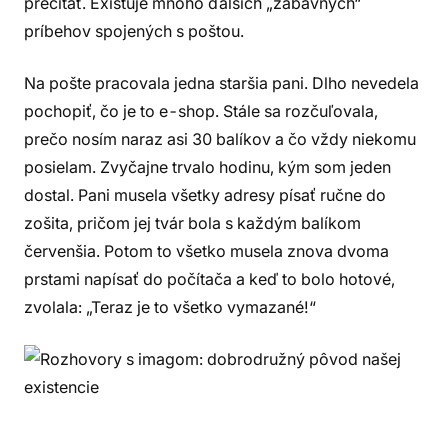
prečítať. Existuje mnoho ďalších „zábavných“
príbehov spojených s poštou.
Na pošte pracovala jedna staršia pani. Dlho nevedela
pochopiť, čo je to e-shop. Stále sa rozčuľovala,
prečo nosím naraz asi 30 balíkov a čo vždy niekomu
posielam. Zvyčajne trvalo hodinu, kým som jeden
dostal. Pani musela všetky adresy písať ručne do
zošita, pričom jej tvár bola s každým balíkom
červenšia. Potom to všetko musela znova dvoma
prstami napísať do počítača a keď to bolo hotové,
zvolala: „Teraz je to všetko vymazané!“