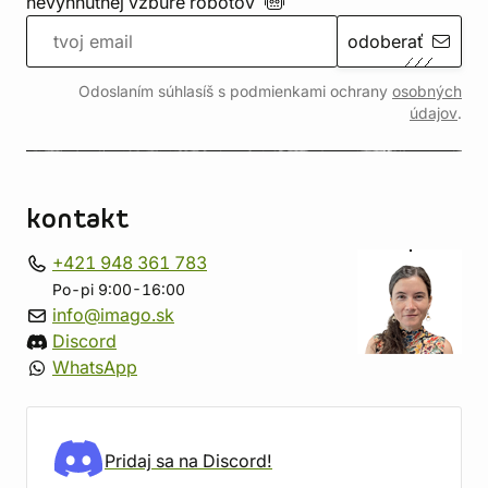
nevyhnutnej vzbure
robotov
odoberať
Odoslaním súhlasíš s podmienkami ochrany
osobných
údajov
.
kontakt
+421 948 361 783
Po-pi 9:00-16:00
info@imago.sk
Discord
WhatsApp
Pridaj sa na Discord!