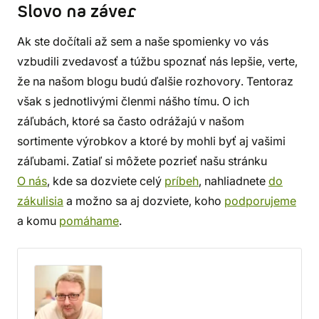
Slovo na záver
Ak ste dočítali až sem a naše spomienky vo vás
vzbudili zvedavosť a túžbu spoznať nás lepšie, verte,
že na našom blogu budú ďalšie rozhovory. Tentoraz
však s jednotlivými členmi nášho tímu. O ich
záľubách, ktoré sa často odrážajú v našom
sortimente výrobkov a ktoré by mohli byť aj vašimi
záľubami. Zatiaľ si môžete pozrieť našu stránku
O nás
, kde sa dozviete celý
príbeh
, nahliadnete
do
zákulisia
a možno sa aj dozviete, koho
podporujeme
a komu
pomáhame
.