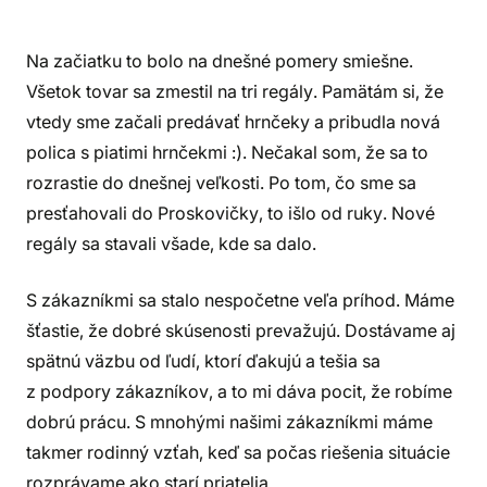
Na začiatku to bolo na dnešné pomery smiešne.
Všetok tovar sa zmestil na tri regály. Pamätám si, že
vtedy sme začali predávať hrnčeky a pribudla nová
polica s piatimi hrnčekmi :). Nečakal som, že sa to
rozrastie do dnešnej veľkosti. Po tom, čo sme sa
presťahovali do Proskovičky, to išlo od ruky. Nové
regály sa stavali všade, kde sa dalo.
S zákazníkmi sa stalo nespočetne veľa príhod. Máme
šťastie, že dobré skúsenosti prevažujú. Dostávame aj
spätnú väzbu od ľudí, ktorí ďakujú a tešia sa
z podpory zákazníkov, a to mi dáva pocit, že robíme
dobrú prácu. S mnohými našimi zákazníkmi máme
takmer rodinný vzťah, keď sa počas riešenia situácie
rozprávame ako starí priatelia.