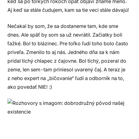
keď sa po toľkých rokoch opäť objaví známe meno.
Aj keď sa stále čudujem, kam sa tie veci stále dávajú!
Nečakal by som, že sa dostaneme tam, kde sme
dnes. Ale späť by som sa už nevrátil. Začiatky boli
ťažké. Bol to blázinec. Pre toľko ľudí toho bolo často
priveľa. Zmenilo to aj nás. Jedného dňa sa k nám
pridal tichý chlapec z čajovne. Bol tichý, pozeral do
zeme, len sem-tam priniesol uvarený čaj. A teraz je
z neho expert na „bičovanie“ ľudí a odborník na to,
ako povedať NIE! :)