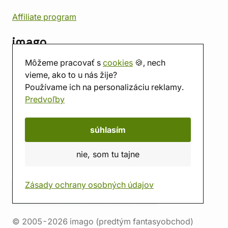
Affiliate program
imago
Kontakt
Môžeme pracovať s
cookies
🍪, nech
Predajňa
vieme, ako to u nás žije?
Herňa
Používame ich na personalizáciu reklamy.
O nás
Predvoľby
Hodnotenie obchodu
Darčekové poukážky
súhlasím
Kalendár
imago.blog
nie, som tu tajne
Zásady ochrany osobných údajov
© 2005-2026 imago (predtým fantasyobchod)