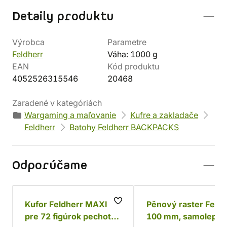
Detaily produktu
Výrobca
Parametre
Feldherr
Váha: 1000 g
EAN
Kód produktu
4052526315546
20468
Zaradené v kategóriách
Wargaming a maľovanie
Kufre a zakladače
Feldherr
Batohy Feldherr BACKPACKS
Odporúčame
Kufor Feldherr MAXI
Pěnový raster Feldh
pre 72 figúrok pechoty
100 mm, samolepící