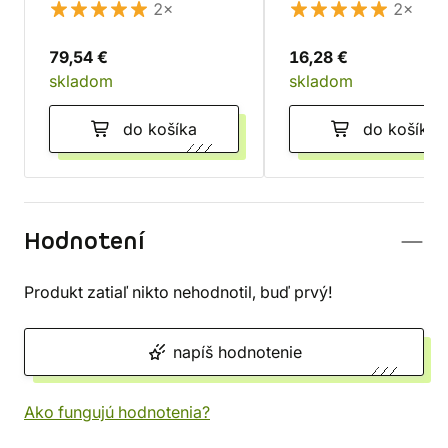
+ tanky a monštrá
2×
2×
79,54 €
16,28 €
skladom
skladom
do košíka
do košíka
Hodnotení
Produkt zatiaľ nikto nehodnotil, buď prvý!
napíš hodnotenie
Ako fungujú hodnotenia?