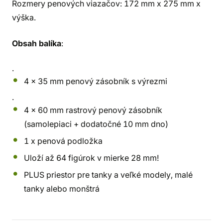
Rozmery penových viazačov: 172 mm x 275 mm x
výška.
Obsah balíka
:
.
4 x 35 mm penový zásobník s výrezmi
.
4 x 60 mm rastrový penový zásobník
(samolepiaci + dodatočné 10 mm dno)
1 x penová podložka
Uloží až 64 figúrok v mierke 28 mm!
PLUS priestor pre tanky a veľké modely, malé
tanky alebo monštrá