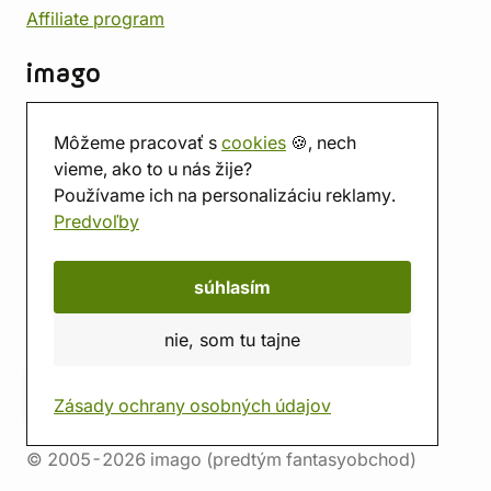
Affiliate program
imago
Kontakt
Môžeme pracovať s
cookies
🍪, nech
Predajňa
vieme, ako to u nás žije?
Herňa
Používame ich na personalizáciu reklamy.
O nás
Predvoľby
Hodnotenie obchodu
Darčekové poukážky
Kalendár
súhlasím
imago.blog
nie, som tu tajne
Zásady ochrany osobných údajov
© 2005-2026 imago (predtým fantasyobchod)