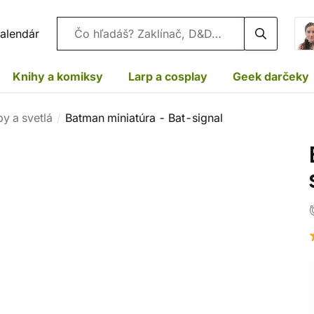
Vyhľadávanie
alendár
Knihy a komiksy
Larp a cosplay
Geek darčeky
y a svetlá
Batman miniatúra - Bat-signal