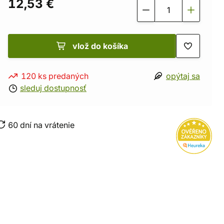
12,53 €
vlož do košíka
120 ks predaných
opýtaj sa
sleduj dostupnosť
60 dní na vrátenie