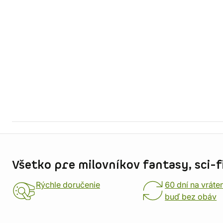
Informácie o obchode
Všetko pre milovníkov fantasy, sci-fi
Rýchle doručenie
60 dní na vráte
buď bez obáv