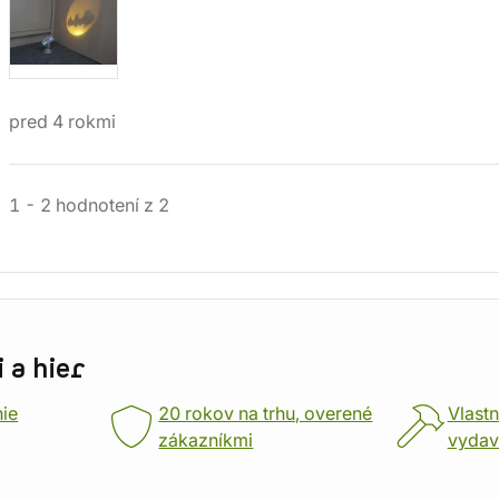
pred 4 rokmi
1
-
2
hodnotení
z
2
 a hier
nie
20 rokov na trhu, overené
Vlastn
zákazníkmi
vydav