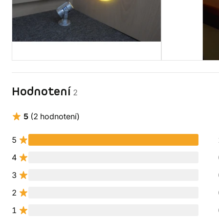
Hodnotení
2
5
(2 hodnotení)
5
4
3
2
1