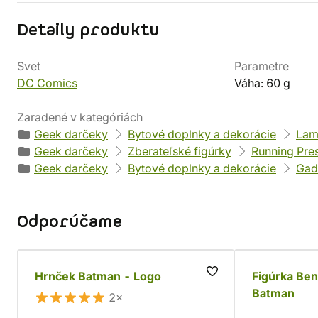
Detaily produktu
Svet
Parametre
DC Comics
Váha: 60 g
Zaradené v kategóriách
Geek darčeky
Bytové doplnky a dekorácie
Lam
Geek darčeky
Zberateľské figúrky
Running Pres
Geek darčeky
Bytové doplnky a dekorácie
Gad
Odporúčame
Hrnček Batman - Logo
Figúrka Be
Batman
2×