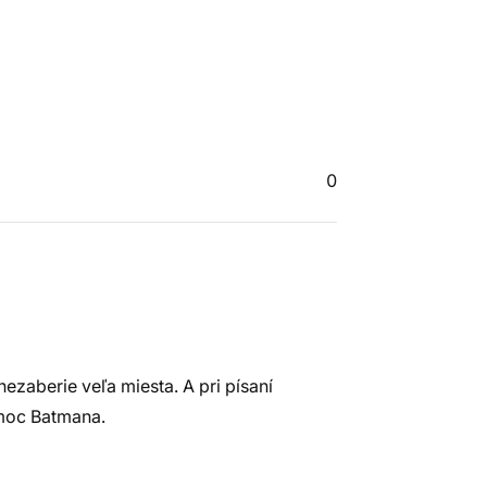
0
ezaberie veľa miesta. A pri písaní
omoc Batmana.