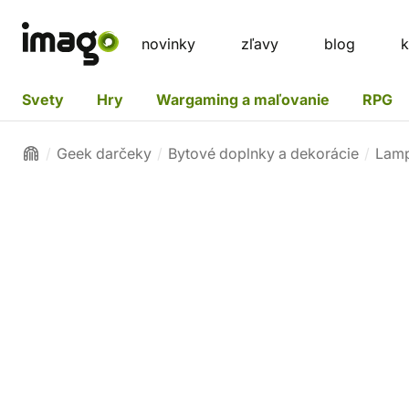
novinky
zľavy
blog
k
Svety
Hry
Wargaming a maľovanie
RPG
Geek darčeky
Bytové doplnky a dekorácie
Lamp