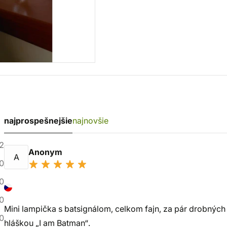
najprospešnejšie
najnovšie
2
Anonym
A
0
0
0
Mini lampička s batsignálom, celkom fajn, za pár drobných
0
hláškou „I am Batman“.