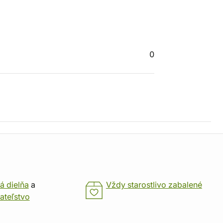
0
á dielňa
a
Vždy starostlivo zabalené
ateľstvo