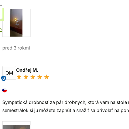
?
pred 3 rokmi
Ondřej M.
OM
6
Sympatická drobnosť za pár drobných, ktorá vám na stole n
semestrálok si ju môžete zapnúť a snažiť sa privolať na p