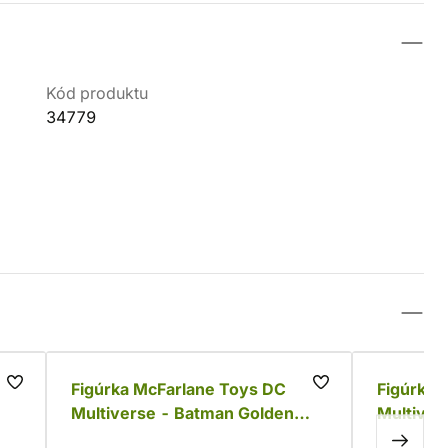
Kód produktu
34779
To
Figúrka McFarlane Toys DC
Figúrka 
Multiverse - Batman Golden
Multiver
Age (Red Platinum Edition)
52)