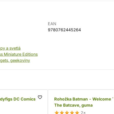
EAN
9780762445264
py a svetlá
s Miniature Editions
gets, geekoviny
ndyfigs DC Comics -
Rohožka Batman - Welcome 
The Batcave, guma
2×