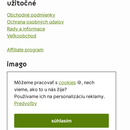
užitočné
Obchodné podmienky
Ochrana osobných údajov
Rady a informace
Veľkoobchod
Affiliate program
imago
Kontakt
Môžeme pracovať s
cookies
🍪, nech
Predajňa
vieme, ako to u nás žije?
Herňa
Používame ich na personalizáciu reklamy.
O nás
Predvoľby
Hodnotenie obchodu
Darčekové poukážky
Kalendár
súhlasím
imago.blog