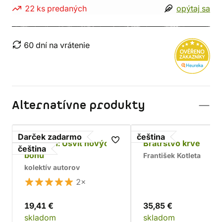
22 ks predaných
opýtaj sa
60 dní na vrátenie
Alternatívne produkty
Darček zadarmo
čeština
Asterion: Úsvit nových
Bratrstvo krve
čeština
bohů
František Kotleta
kolektív autorov
2×
19,41 €
35,85 €
skladom
skladom