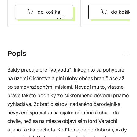
do košíka
do košíka
Popis
Bakly pracuje pre "vojvodu". Inkognito sa pohybuje
na území Cisárstva a plní úlohy občas hraničiace až
so samovražednými misiami. Nevadí mu to, vlastne
práve takéto podniky zo súkromného dôvodu priamo
vyhľadáva. Zobrať cisárovi nadaného čarodejníka
nevyzerá spočiatku na nijako náročnú úlohu - do
chvíle, než sa na mieste objaví sám lord Varatchi
a jeho ťažká pechota. Keď to nejde po dobrom, vždy