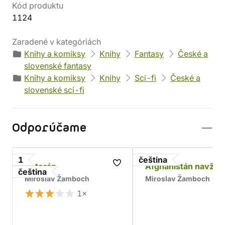
Kód produktu
1124
Zaradené v kategóriách
Knihy a komiksy
Knihy
Fantasy
České a
slovenské fantasy
Knihy a komiksy
Knihy
Sci-fi
České a
slovenské sci-fi
Odporúčame
1
čeština
Veterán
Afghánistán navždy
čeština
Miroslav Žamboch
Miroslav Žamboch
1×