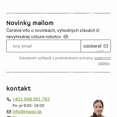
Novinky mailom
Čerstvé info o novinkách, výhodných zľavách či
nevyhnutnej vzbure
robotov
odoberať
Odoslaním súhlasíš s podmienkami ochrany
osobných
údajov
.
kontakt
+421 948 361 783
Po-pi 9:00-16:00
info@imago.sk