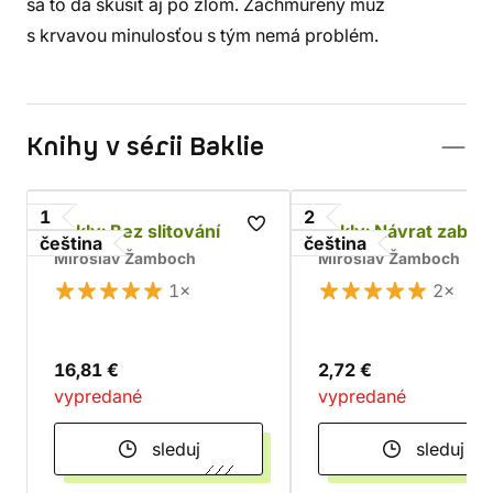
sa to dá skúsiť aj po zlom. Zachmúrený muž
s krvavou minulosťou s tým nemá problém.
Knihy v sérii Baklie
1
2
Bakly: Bez slitování
Bakly: Návrat zabijá
čeština
čeština
Miroslav Žamboch
Miroslav Žamboch
1×
2×
16,81 €
2,72 €
vypredané
vypredané
sleduj
sleduj