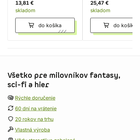
13,81 €
25,47 €
skladom
skladom
do košíka
do košíka
Informácie o obchode
Všetko pre milovníkov fantasy,
sci-fi a hier
Rýchle doručenie
60 dní na vrátenie
20 rokov na trhu
Vlastná výroba