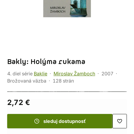
Bakly: Holýma rukama
4. diel série
Baklie
Miroslav Žamboch
2007
Brožovaná väzba
128 strán
2,72 €
sleduj dostupnosť