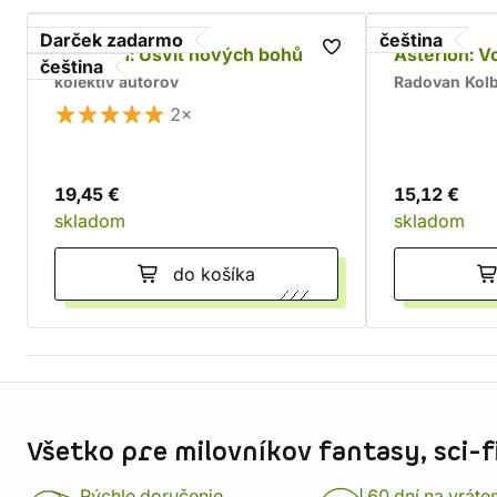
Darček zadarmo
čeština
Asterion: Úsvit nových bohů
Asterion: V
čeština
kolektív autorov
Radovan Kol
2×
19,45 €
15,12 €
skladom
skladom
do košíka
Informácie o obchode
Všetko pre milovníkov fantasy, sci-fi
Rýchle doručenie
60 dní na vráte