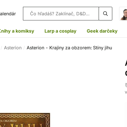
Vyhľadávanie
alendár
Knihy a komiksy
Larp a cosplay
Geek darčeky
Asterion
Asterion - Krajiny za obzorem: Stíny jihu