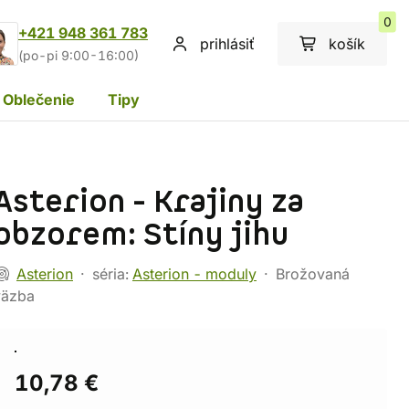
0
+421 948 361 783
prihlásiť
košík
(po-pi 9:00-16:00)
Oblečenie
Tipy
Asterion - Krajiny za
obzorem: Stíny jihu
Asterion
séria:
Asterion - moduly
Brožovaná
väzba
10,78 €