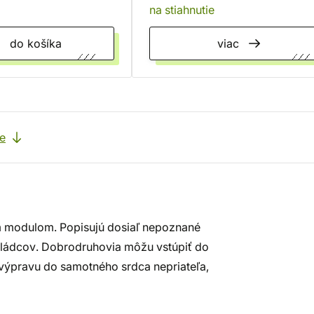
na stiahnutie
do košíka
viac
e
m modulom. Popisujú dosiaľ nepoznané
vládcov. Dobrodruhovia môžu vstúpiť do
 výpravu do samotného srdca nepriateľa,