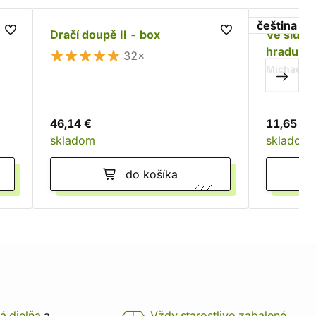
čeština
Dračí doupě II - box
Ve služb
hradu gob
32×
Michael B
46,14 €
11,65 €
skladom
skladom
do košíka
á dielňa
a
Vždy starostlivo zabalené