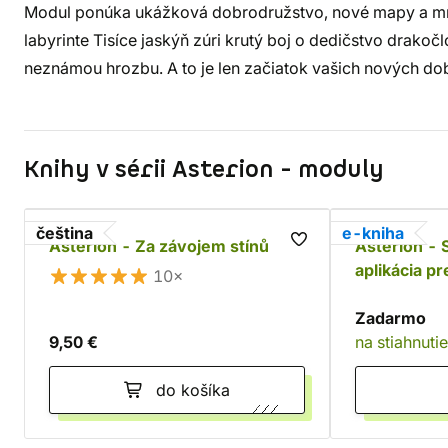
Modul ponúka ukážková dobrodružstvo, nové mapy a mno
labyrinte Tisíce jaskýň zúri krutý boj o dedičstvo drako
neznámou hrozbu. A to je len začiatok vašich nových do
Knihy v sérii Asterion - moduly
čeština
e-kniha
Asterion - Za závojem stínů
Asterion - 
aplikácia pr
10×
PDF)
Zadarmo
9,50 €
na stiahnutie
do košíka