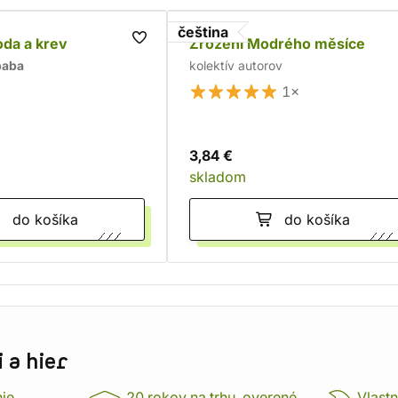
čeština
oda a krev
Zrození Modrého měsíce
baba
kolektív autorov
1×
3,84 €
skladom
do košíka
do košíka
 a hier
nie
20 rokov na trhu, overené
Vlastn