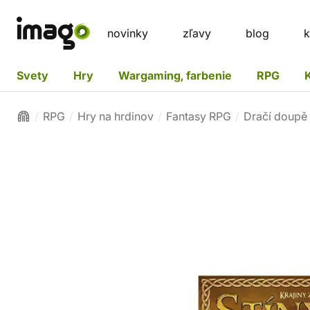
novinky
zľavy
blog
k
Svety
Hry
Wargaming, farbenie
RPG
RPG
Hry na hrdinov
Fantasy RPG
Dračí doupě