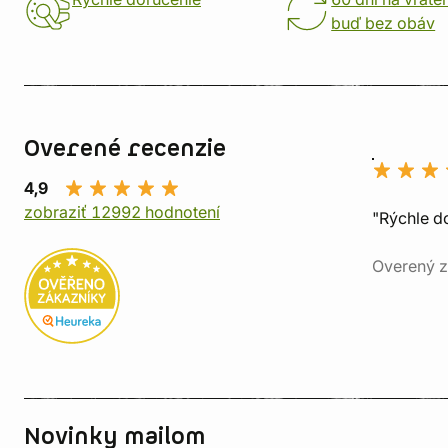
buď bez obáv
Overené recenzie
4,9
zobraziť 12992 hodnotení
"Rýchle d
Overený z
Novinky mailom