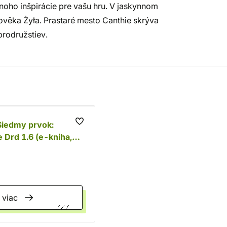
ho inšpirácie pre vašu hru. V jaskynnom
člověka Żyła. Prastaré mesto Canthie skrýva
brodružstiev.
Siedmy prvok:
e Drd 1.6 (e-kniha,
viac