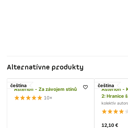
Alternatívne produkty
čeština
čeština
Asterion - Za závojem stínů
Asterion - 
2: Hranice š
10×
kolektív autor
12,10 €