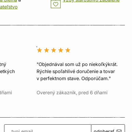
ateľstvo
tný
"Objednával som už po niekoľkýkrát.
šetkých
Rýchle spoľahlivé doručenie a tovar
v perfektnom stave. Odporúčam."
 dňami
Overený zákazník, pred 6 dňami
odoberať