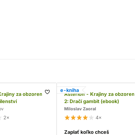
e-kniha
Krajiny za obzorem
Asterion - Krajiny za obzore
ílenství
2: Dračí gambit (ebook)
ov
Miloslav Zaoral
2×
4×
Zaplať koľko chceš