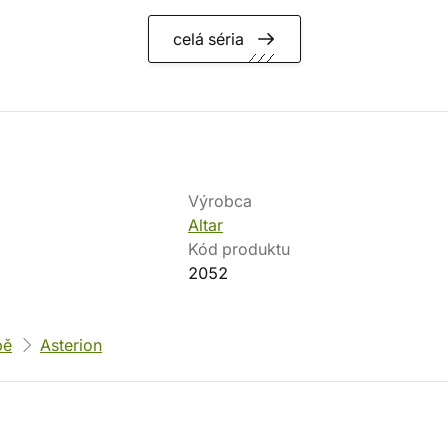
celá séria
Výrobca
Altar
Kód produktu
2052
pě
Asterion