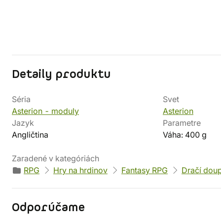
Detaily produktu
Séria
Svet
Asterion - moduly
Asterion
Jazyk
Parametre
Angličtina
Váha: 400 g
Zaradené v kategóriách
RPG
Hry na hrdinov
Fantasy RPG
Dračí dou
Odporúčame