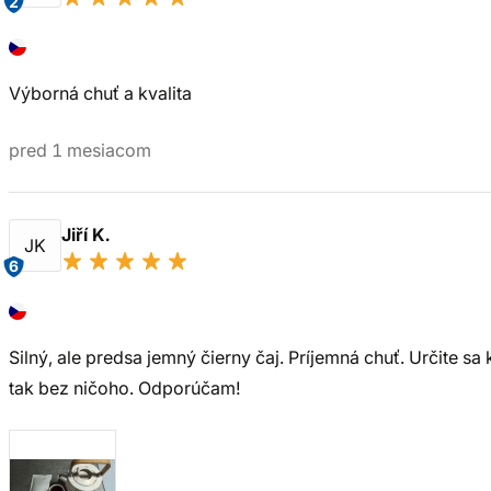
2
Výborná chuť a kvalita
pred 1 mesiacom
Jiří K.
JK
6
Silný, ale predsa jemný čierny čaj. Príjemná chuť. Určite sa
tak bez ničoho. Odporúčam!