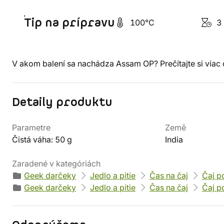
Tip na prípravu
100°C
3 
V akom balení sa nachádza Assam OP? Prečítajte si viac
Detaily produktu
Parametre
Země
Čistá váha: 50 g
India
Zaradené v kategóriách
Geek darčeky
Jedlo a pitie
Čas na čaj
Čaj p
Geek darčeky
Jedlo a pitie
Čas na čaj
Čaj p