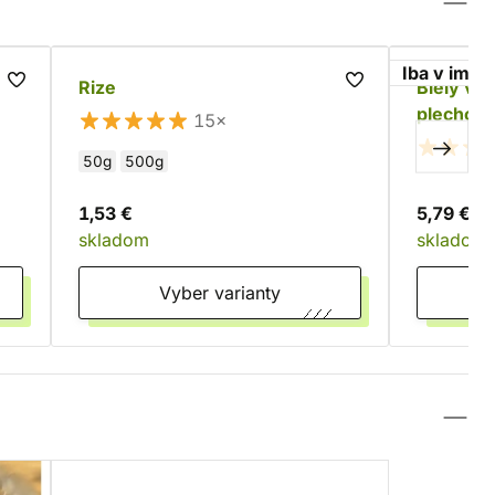
Iba v imag
Rize
Biely vlk
plechove
15×
50g
500g
1,53 €
5,79 €
skladom
skladom
Vyber varianty