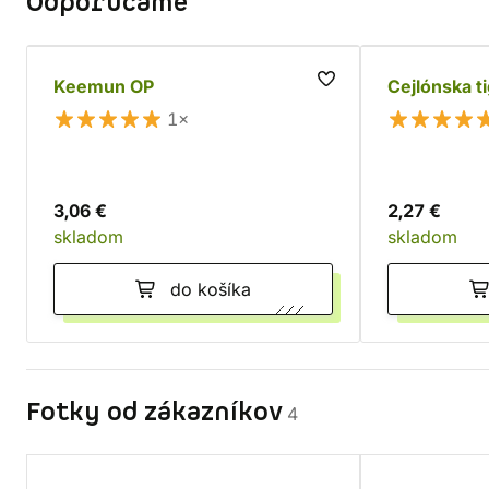
Odporúčame
Keemun OP
Cejlónska ti
1×
3,06 €
2,27 €
skladom
skladom
do košíka
Fotky od zákazníkov
4