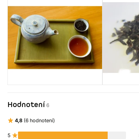
Hodnotení
6
4,8
(6 hodnotení)
5