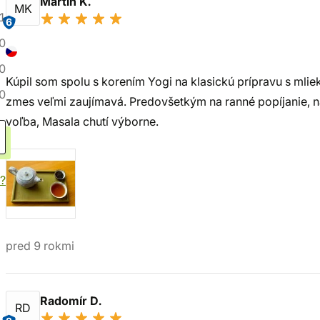
Martin K.
MK
1
6
0
0
Kúpil som spolu s korením Yogi na klasickú prípravu s mliek
0
zmes veľmi zaujímavá. Predovšetkým na ranné popíjanie, n
voľba, Masala chutí výborne.
?
pred 9 rokmi
Radomír D.
RD