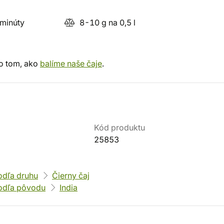
minúty
8-10 g na 0,5 l
 o tom, ako
balíme naše čaje
.
Kód produktu
25853
odľa druhu
Čierny čaj
odľa pôvodu
India