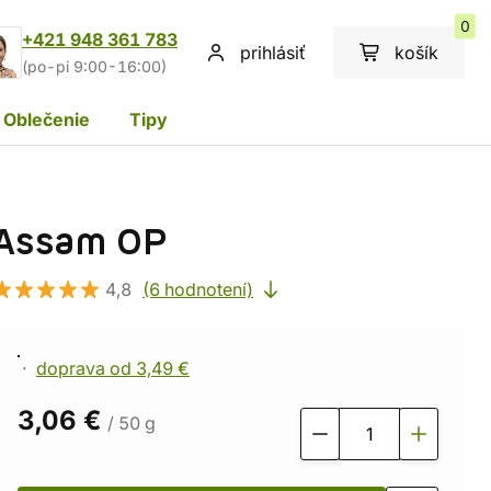
0
+421 948 361 783
prihlásiť
košík
(po-pi 9:00-16:00)
Oblečenie
Tipy
Assam OP
4,8
(6 hodnotení)
doprava od 3,49 €
3,06 €
/ 50 g