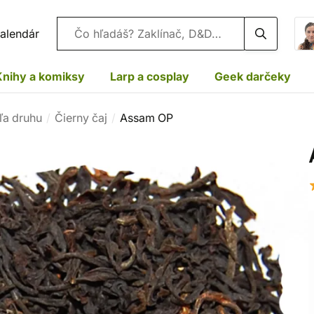
Vyhľadávanie
alendár
Knihy a komiksy
Larp a cosplay
Geek darčeky
ľa druhu
Čierny čaj
Assam OP