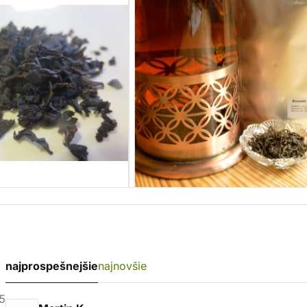
najprospešnejšie
najnovšie
5