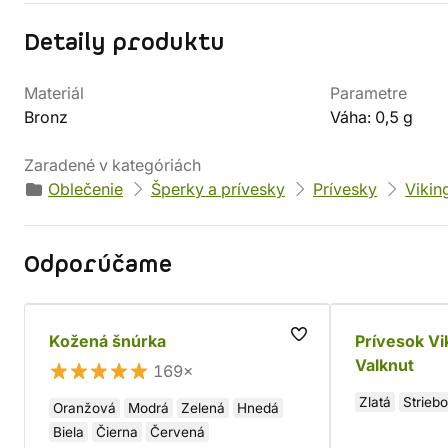
Detaily produktu
Materiál
Parametre
Bronz
Váha: 0,5 g
Zaradené v kategóriách
Oblečenie
Šperky a prívesky
Prívesky
Vikin
Odporúčame
Kožená šnúrka
Prívesok Vi
Valknut
169×
Zlatá
Strieb
Oranžová
Modrá
Zelená
Hnedá
Biela
Čierna
Červená