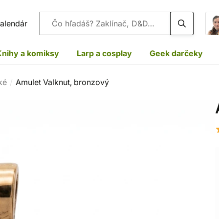
Vyhľadávanie
alendár
Knihy a komiksy
Larp a cosplay
Geek darčeky
ké
Amulet Valknut, bronzový