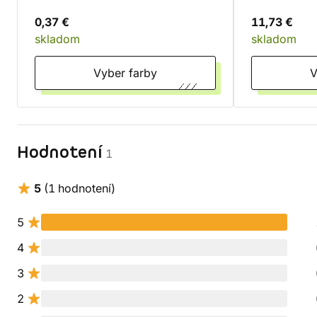
0,37 €
11,73 €
skladom
skladom
Vyber farby
Hodnotení
1
5
(1 hodnotení)
5
4
3
2