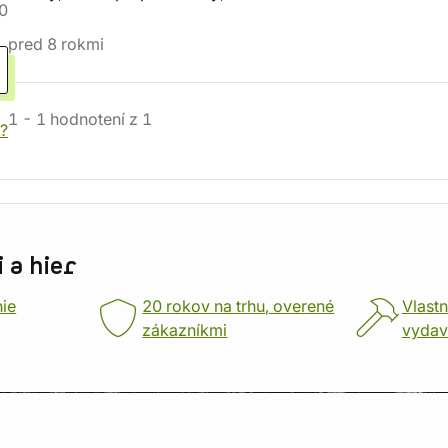
0
pred 8 rokmi
1
-
1
hodnotení
z
1
?
 a hier
nie
20 rokov na trhu, overené
Vlastn
zákazníkmi
vydav