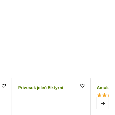
a
Prívesok jeleň Eiktyrni
Amulet I