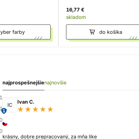
16,77 €
skladom
Vyber farby
do košíka
najprospešnejšie
najnovšie
1
Ivan C.
IC
0
1
0
0
krásny, dobre prepracovaný, za mňa like