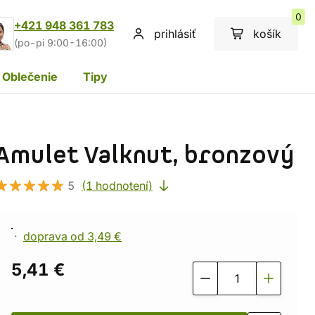
0
+421 948 361 783
prihlásiť
košík
(po-pi 9:00-16:00)
Oblečenie
Tipy
Amulet Valknut, bronzový
5
(1 hodnotení)
doprava od 3,49 €
5,41 €