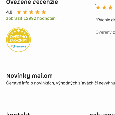
Overené recenzie
4,9
zobraziť 12992 hodnotení
"Rýchle d
Overený z
Novinky mailom
Čerstvé info o novinkách, výhodných zľavách či nevyhn