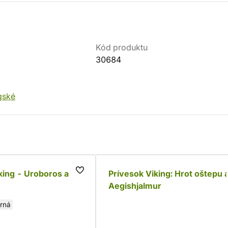
Kód produktu
30684
gské
king - Uroboros a
Prívesok Viking: Hrot oštepu 
Aegishjalmur
orná