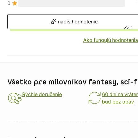
1
napíš hodnotenie
Ako fungujú hodnotenia
Informácie o obchode
Všetko pre milovníkov fantasy, sci-fi
Rýchle doručenie
60 dní na vráte
buď bez obáv