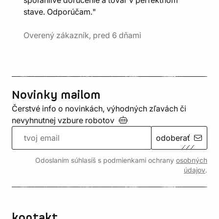
spoľahlivé doručenie a tovar v perfektnom
stave. Odporúčam."
Overený zákazník, pred 6 dňami
Novinky mailom
Čerstvé info o novinkách, výhodných zľavách či
nevyhnutnej vzbure
robotov
odoberať
Odoslaním súhlasíš s podmienkami ochrany
osobných
údajov
.
kontakt