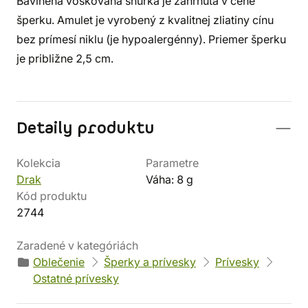
Bavlnená voskovaná šnúrka je zahrnutá v cene
šperku. Amulet je vyrobený z kvalitnej zliatiny cínu
bez prímesí niklu (je hypoalergénny). Priemer šperku
je približne 2,5 cm.
Detaily produktu
Kolekcia
Parametre
Drak
Váha: 8 g
Kód produktu
2744
Zaradené v kategóriách
Oblečenie
Šperky a prívesky
Prívesky
Ostatné prívesky