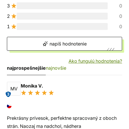
3
0
2
0
1
0
napíš hodnotenie
Ako fungujú hodnotenia?
najprospešnejšie
najnovšie
Monika V.
MV
3
Prekrásny prívesok, perfektne spracovaný z oboch
strán. Naozaj ma nadchol, nádhera