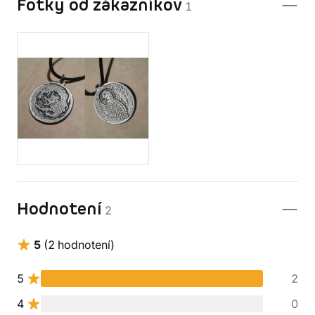
Fotky od zákazníkov
1
Hodnotení
2
5
(2 hodnotení)
5
2
4
0