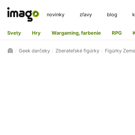
novinky
zľavy
blog
k
Svety
Hry
Wargaming, farbenie
RPG
Geek darčeky
Zberateľské figúrky
Figúrky Zem