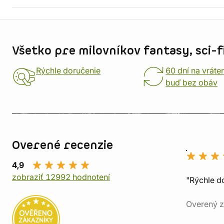
Informácie o obchode
Všetko pre milovníkov fantasy, sci-fi
Rýchle doručenie
60 dní na vráte
buď bez obáv
Overené recenzie
4,9
zobraziť 12992 hodnotení
"Rýchle d
Overený z