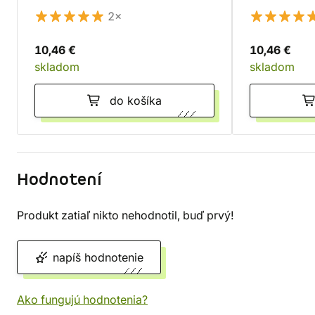
2×
10,46 €
10,46 €
skladom
skladom
do košíka
Hodnotení
Produkt zatiaľ nikto nehodnotil, buď prvý!
napíš hodnotenie
Ako fungujú hodnotenia?