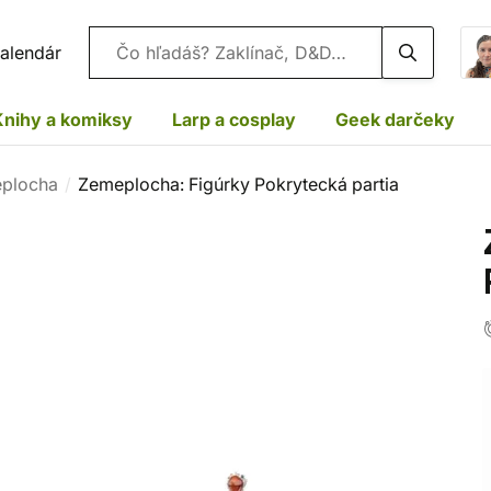
Vyhľadávanie
alendár
Knihy a komiksy
Larp a cosplay
Geek darčeky
eplocha
Zemeplocha: Figúrky Pokrytecká partia