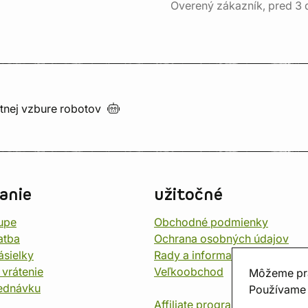
Overený zákazník, pred 3
utnej vzbure
robotov
anie
užitočné
upe
Obchodné podmienky
atba
Ochrana osobných údajov
ásielky
Rady a informace
 vrátenie
Veľkoobchod
Môžeme pr
jednávku
Používame 
Affiliate program