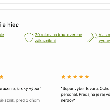
 a hier
nie
20 rokov na trhu, overené
Vlastn
zákazníkmi
vydav
oručenie, široký výber"
"Super výber tovaru, Ocho
personál, Predajňa je raj v
ákazník, pred 1 dňom
nerdov"