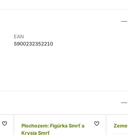
EAN
5900232352210
Plochozem: Figúrka Smrť a
Zemeploc
Krysia Smrť