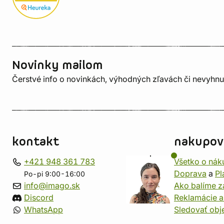
Novinky mailom
Čerstvé info o novinkách, výhodných zľavách či nevyhn
kontakt
nakupov
+421 948 361 783
Všetko o nák
Doprava
a
Pl
Po-pi 9:00-16:00
info@imago.sk
Ako balíme z
Discord
Reklamácie a
WhatsApp
Sledovať ob