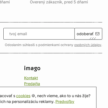
 dňami
Overený zákazník, pred 5 dňami
odoberať
Odoslaním súhlasíš s podmienkami ochrany
osobných údajov
.
imago
Kontakt
Predajňa
Herňa
O nás
acovať s
cookies
🍪, nech vieme, ako to u nás žije?
Hodnotenie obchodu
ich na personalizáciu reklamy.
Predvoľby
Darčekové poukážky