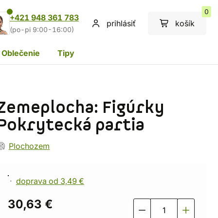
0
+421 948 361 783
prihlásiť
košík
(po-pi 9:00-16:00)
Oblečenie
Tipy
Zemeplocha: Figúrky
Pokrytecká partia
Plochozem
doprava od 3,49 €
30,63 €