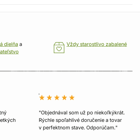
á dielňa
a
Vždy starostlivo zabalené
ateľstvo
tný
"Objednával som už po niekoľkýkrát.
šetkých
Rýchle spoľahlivé doručenie a tovar
v perfektnom stave. Odporúčam."