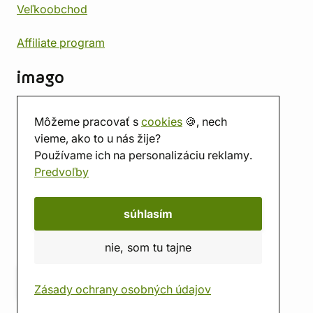
Veľkoobchod
Affiliate program
imago
Kontakt
Môžeme pracovať s
cookies
🍪, nech
Predajňa
vieme, ako to u nás žije?
Herňa
Používame ich na personalizáciu reklamy.
O nás
Predvoľby
Hodnotenie obchodu
Darčekové poukážky
Kalendár
súhlasím
imago.blog
nie, som tu tajne
Zásady ochrany osobných údajov