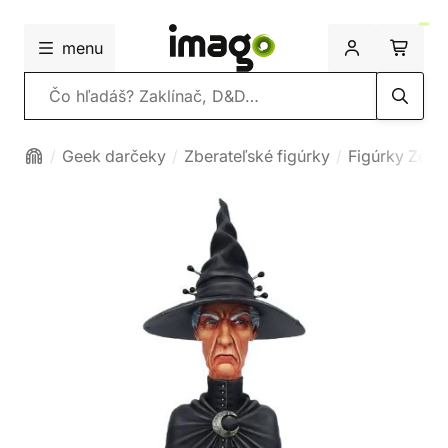
menu
Vyhľadávanie
Geek darčeky
Zberateľské figúrky
Figúrky Zem