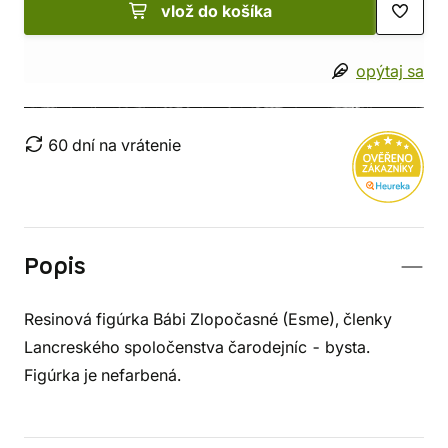
vlož do košíka
opýtaj sa
60 dní na vrátenie
Popis
Resinová figúrka Bábi Zlopočasné (Esme), členky
Lancreského spoločenstva čarodejníc - bysta.
Figúrka je nefarbená.