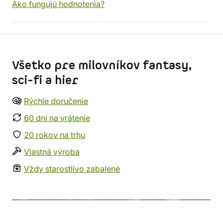
Ako fungujú hodnotenia?
Informácie o obchode
Všetko pre milovníkov fantasy,
sci-fi a hier
Rýchle doručenie
60 dní na vrátenie
20 rokov na trhu
Vlastná výroba
Vždy starostlivo zabalené