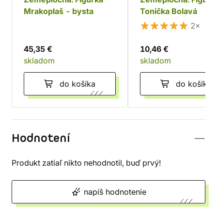
Mrakoplaš - bysta
Tonička Bolavá
2×
45,35 €
10,46 €
skladom
skladom
do košíka
do košíka
Hodnotení
Produkt zatiaľ nikto nehodnotil, buď prvý!
napíš hodnotenie