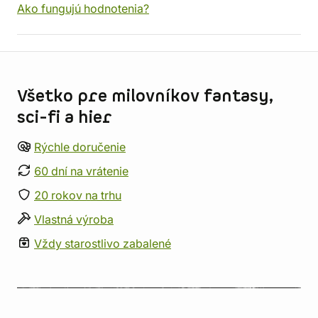
Ako fungujú hodnotenia?
Informácie o obchode
Všetko pre milovníkov fantasy,
sci-fi a hier
Rýchle doručenie
60 dní na vrátenie
20 rokov na trhu
Vlastná výroba
Vždy starostlivo zabalené