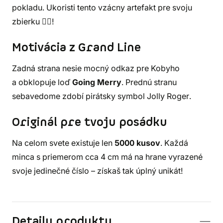
pokladu. Ukoristi tento vzácny artefakt pre svoju
zbierku 🏴‍☠️!
Motivácia z Grand Line
Zadná strana nesie mocný odkaz pre Kobyho
a obklopuje loď
Going Merry
. Prednú stranu
sebavedome zdobí pirátsky symbol Jolly Roger.
Originál pre tvoju posádku
Na celom svete existuje len
5000 kusov
. Každá
minca s priemerom cca 4 cm má na hrane vyrazené
svoje jedinečné číslo – získaš tak úplný unikát!
Detaily produktu