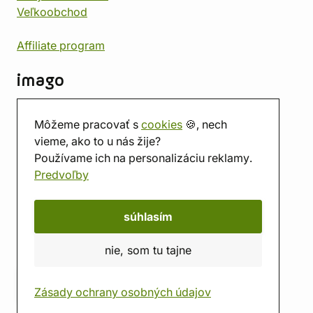
Veľkoobchod
Affiliate program
imago
Kontakt
Môžeme pracovať s
cookies
🍪, nech
Predajňa
vieme, ako to u nás žije?
Herňa
Používame ich na personalizáciu reklamy.
O nás
Predvoľby
Hodnotenie obchodu
Darčekové poukážky
Kalendár
súhlasím
imago.blog
nie, som tu tajne
Zásady ochrany osobných údajov