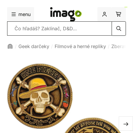
menu
Vyhľadávanie
Geek darčeky
Filmové a herné repliky
Zberateľs