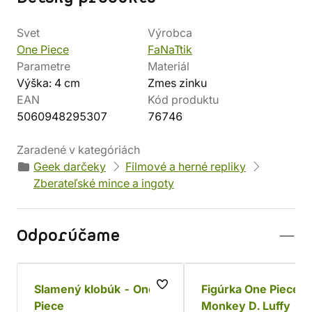
Svet
Výrobca
One Piece
FaNaTtik
Parametre
Materiál
Výška: 4 cm
Zmes zinku
EAN
Kód produktu
5060948295307
76746
Zaradené v kategóriách
Geek darčeky
Filmové a herné repliky
Zberateľské mince a ingoty
Odporúčame
Slamený klobúk - One
Figúrka One Piece -
Piece
Monkey D. Luffy