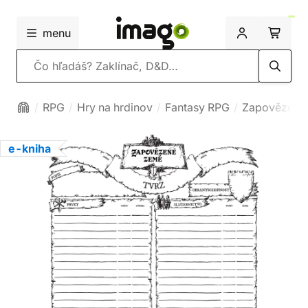
menu
Vyhľadávanie
RPG
Hry na hrdinov
Fantasy RPG
Zapovězené
e-kniha