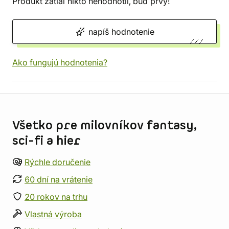
Produkt zatiaľ nikto nehodnotil, buď prvý!
napíš hodnotenie
Ako fungujú hodnotenia?
Informácie o obchode
Všetko pre milovníkov fantasy,
sci-fi a hier
Rýchle doručenie
60 dní na vrátenie
20 rokov na trhu
Vlastná výroba