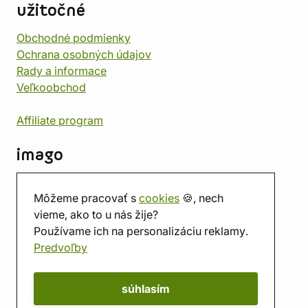
užitočné
Obchodné podmienky
Ochrana osobných údajov
Rady a informace
Veľkoobchod
Affiliate program
imago
Kontakt
Môžeme pracovať s
cookies
🍪, nech
Predajňa
vieme, ako to u nás žije?
Herňa
Používame ich na personalizáciu reklamy.
O nás
Predvoľby
Hodnotenie obchodu
Darčekové poukážky
Kalendár
súhlasím
imago.blog