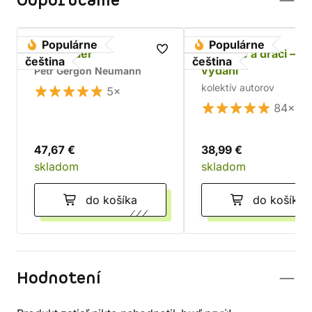
Odporúčame
Populárne
Populárne
Dragonaer
Jeskyně a draci – d
čeština
čeština
vydání
Petr Gergon Neumann
kolektív autorov
5×
84×
47,67 €
38,99 €
skladom
skladom
do košíka
do košíka
Hodnotení