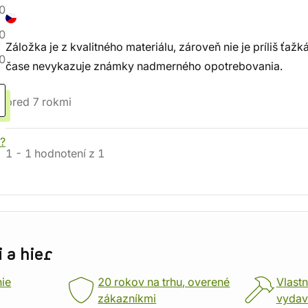
0
0
Záložka je z kvalitného materiálu, zároveň nie je príliš ťaž
0
čase nevykazuje známky nadmerného opotrebovania.
pred 7 rokmi
?
1
-
1
hodnotení
z
1
 a hier
nie
20 rokov na trhu, overené
Vlastn
zákazníkmi
vydav