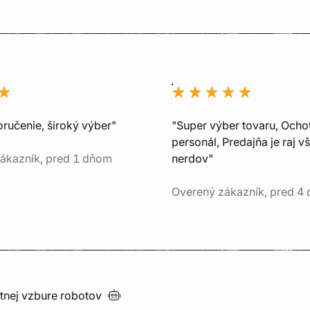
oručenie, široký výber"
"Super výber tovaru, Ocho
personál, Predajňa je raj v
ákazník, pred 1 dňom
nerdov"
Overený zákazník, pred 4
utnej vzbure
robotov