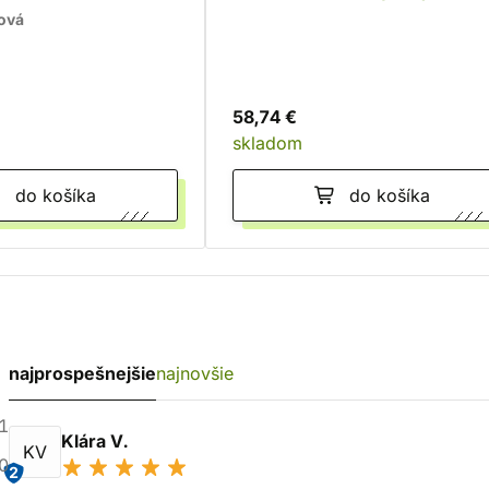
gová
58,74 €
skladom
do košíka
do košíka
najprospešnejšie
najnovšie
1
Klára V.
KV
0
2