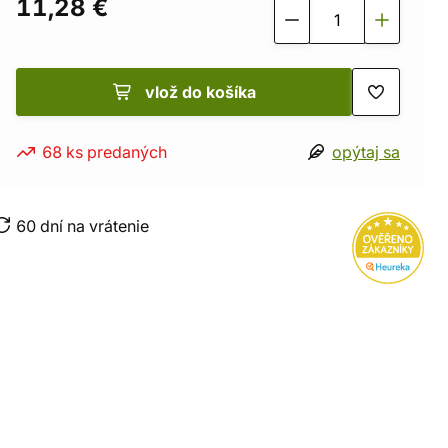
11,28 €
vlož do košíka
68 ks predaných
opýtaj sa
60 dní na vrátenie