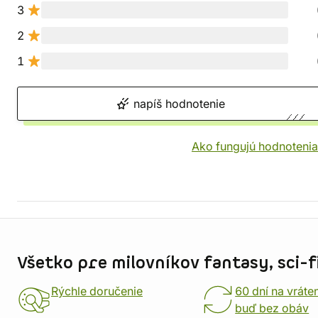
3
2
1
napíš hodnotenie
Ako fungujú hodnotenia
Informácie o obchode
Všetko pre milovníkov fantasy, sci-fi
Rýchle doručenie
60 dní na vráte
buď bez obáv