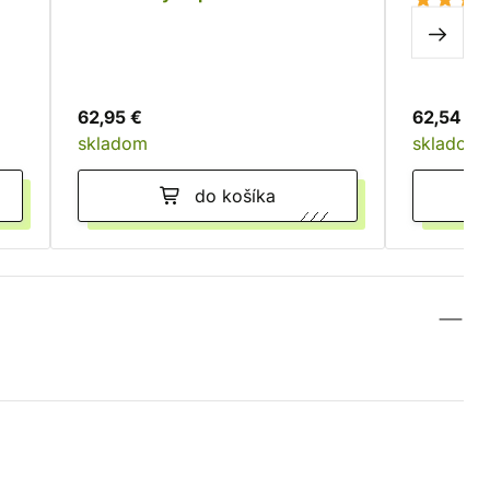
osvetlením, 247 dielikov
62,95 €
62,54 €
skladom
skladom
do košíka