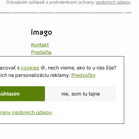
Odoslaním súhlasíš s podmienkami ochrany
osobných údajov
.
imago
Kontakt
Predajňa
Herňa
O nás
acovať s
cookies
🍪, nech vieme, ako to u nás žije?
Hodnotenie obchodu
ich na personalizáciu reklamy.
Predvoľby
Darčekové poukážky
Kalendár
súhlasím
nie, som tu tajne
imago.blog
rany osobných údajov