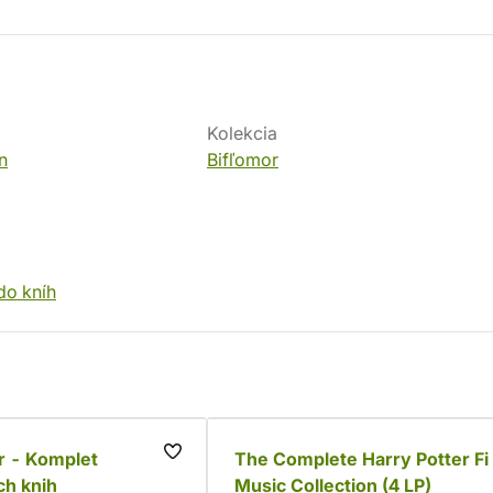
Kolekcia
n
Bifľomor
do kníh
r - Komplet
The Complete Harry Potter Fi
ch knih
Music Collection (4 LP)