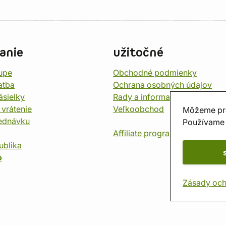
anie
užitočné
upe
Obchodné podmienky
atba
Ochrana osobných údajov
ásielky
Rady a informace
 vrátenie
Veľkoobchod
Môžeme pr
jednávku
Používame 
Affiliate program
ublika
o
Zásady och