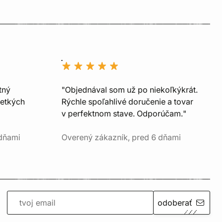
tný
"Objednával som už po niekoľkýkrát.
šetkých
Rýchle spoľahlivé doručenie a tovar
v perfektnom stave. Odporúčam."
 dňami
Overený zákazník, pred 6 dňami
odoberať