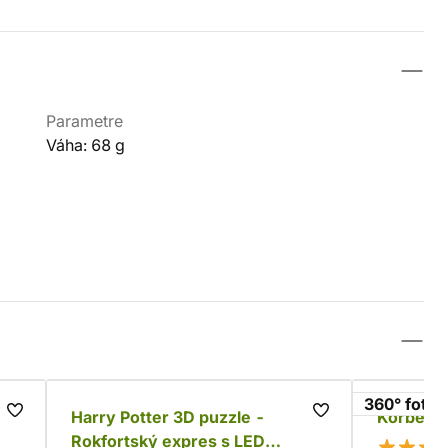
Parametre
Váha: 68 g
360° fotog
lm
Harry Potter 3D puzzle -
Korbel H
Rokfortský expres s LED