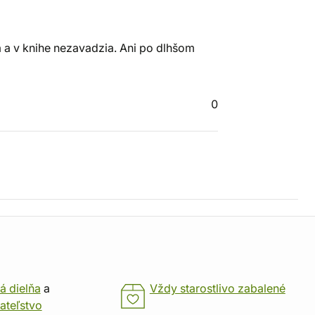
ká a v knihe nezavadzia. Ani po dlhšom
0
á dielňa
a
Vždy starostlivo zabalené
ateľstvo