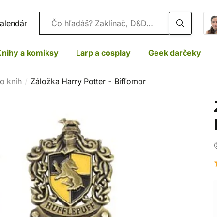
Vyhľadávanie
alendár
Knihy a komiksy
Larp a cosplay
Geek darčeky
o kníh
Záložka Harry Potter - Bifľomor