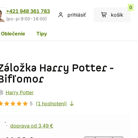
0
+421 948 361 783
prihlásiť
košík
(po-pi 9:00-16:00)
Oblečenie
Tipy
Záložka Harry Potter -
Bifľomor
Harry Potter
5
(1 hodnotení)
doprava od 3,49 €