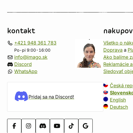
kontakt
nakupov
+421 948 361 783
Všetko o nák
Doprava
a
Pl
Po-pi 9:00-16:00
info@imago.sk
Ako balíme z
Discord
Reklamácie a
WhatsApp
Sledovať ob
Česká rep
Slovensk
Pridaj sa na Discord!
English
Deutsch