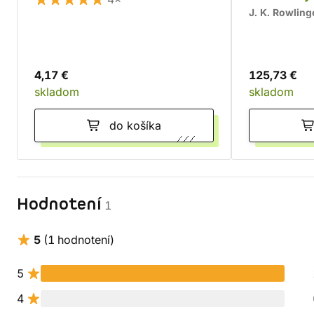
J. K. Rowlin
4,17 €
125,73 €
skladom
skladom
do košíka
Hodnotení
1
5
(1 hodnotení)
5
4