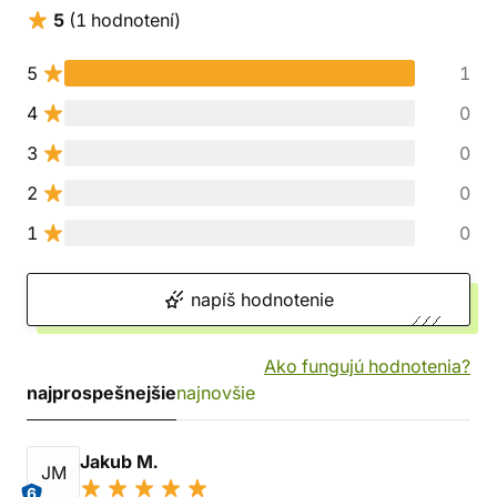
5
(1 hodnotení)
5
1
4
0
3
0
2
0
1
0
napíš hodnotenie
Ako fungujú hodnotenia?
najprospešnejšie
najnovšie
Jakub M.
JM
6