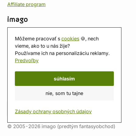
Affiliate program
imago
Kontakt
Môžeme pracovať s
cookies
🍪, nech
Predajňa
vieme, ako to u nás žije?
Herňa
Používame ich na personalizáciu reklamy.
O nás
Predvoľby
Hodnotenie obchodu
Darčekové poukážky
Kalendár
súhlasím
imago.blog
nie, som tu tajne
Zásady ochrany osobných údajov
© 2005-2026 imago (predtým fantasyobchod)