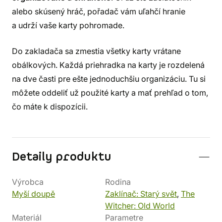
alebo skúsený hráč, pořadač vám uľahčí hranie
a udrží vaše karty pohromade.
Do zakladača sa zmestia všetky karty vrátane
obálkových. Každá priehradka na karty je rozdelená
na dve časti pre ešte jednoduchšiu organizáciu. Tu si
môžete oddeliť už použité karty a mať prehľad o tom,
čo máte k dispozícii.
Detaily produktu
Výrobca
Rodina
Myší doupě
Zaklínač: Starý svět
,
The
Witcher: Old World
Materiál
Parametre