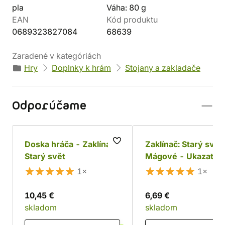
pla
Váha: 80 g
EAN
Kód produktu
0689323827084
68639
Zaradené v kategóriách
Hry
Doplnky k hrám
Stojany a zakladače
Odporúčame
Doska hráča - Zaklínač:
Zaklínač: Starý svět
Starý svět
Mágové - Ukazatel
dovedností
1×
1×
10,45 €
6,69 €
skladom
skladom