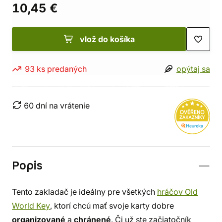
10,45 €
vlož do košíka
93 ks predaných
opýtaj sa
60 dní na vrátenie
Popis
Tento zakladač je ideálny pre všetkých
hráčov Old
World Key
, ktorí chcú mať svoje karty dobre
organizované
a
chránené
. Či už ste začiatočník