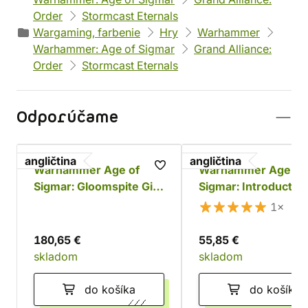
Order
Stormcast Eternals
Wargaming, farbenie
Hry
Warhammer
Warhammer: Age of Sigmar
Grand Alliance:
Order
Stormcast Eternals
Odporúčame
angličtina
angličtina
Warhammer Age of
Warhammer Age of
Sigmar: Gloomspite Gitz
Sigmar: Introductor
Battleforce - Dankhold
Set
1×
Rampage
180,65 €
55,85 €
skladom
skladom
do košíka
do košíka