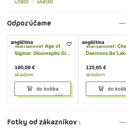
Chaos
Skaven
Odporúčame
angličtina
angličtina
Warhammer Age of
Warhammer: Chaos
Sigmar: Gloomspite Gitz
Daemons Be'Lakor 
Battleforce - Dankhold
Dark Master
Rampage
180,09 €
125,65 €
skladom
skladom
do košíka
do košíka
Fotky od zákazníkov
1