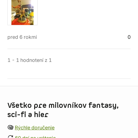
pred 6 rokmi
0
1
-
1
hodnotení
z
1
Informácie o obchode
Všetko pre milovníkov fantasy,
sci-fi a hier
Rýchle doručenie