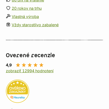
60 dní na vrátenie
20 rokov na trhu
Vlastná výroba
Vždy starostlivo zabalené
Overené recenzie
4,9
zobraziť 12994 hodnotení