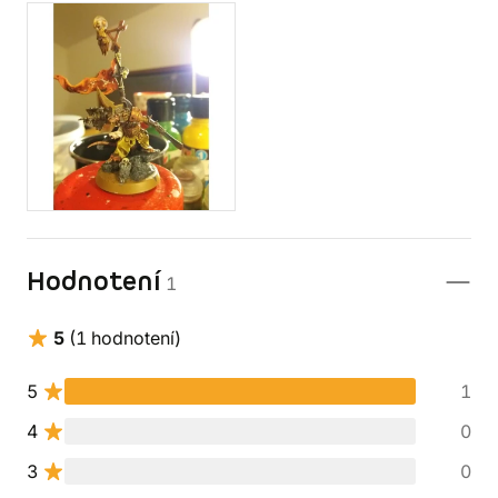
Hodnotení
1
5
(1 hodnotení)
5
1
4
0
3
0