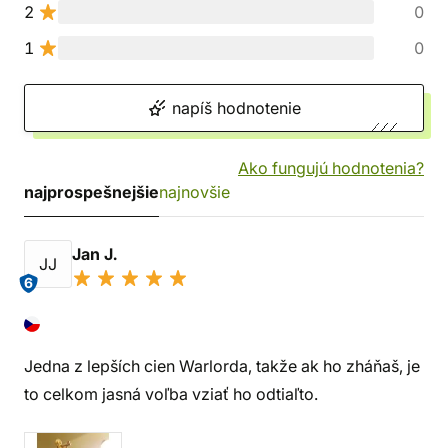
2
0
1
0
napíš hodnotenie
Ako fungujú hodnotenia?
najprospešnejšie
najnovšie
Jan J.
JJ
6
Jedna z lepších cien Warlorda, takže ak ho zháňaš, je
to celkom jasná voľba vziať ho odtiaľto.