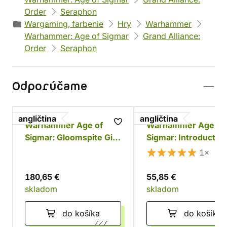
Order
Seraphon
Wargaming, farbenie
Hry
Warhammer
Warhammer: Age of Sigmar
Grand Alliance:
Order
Seraphon
Odporúčame
angličtina
angličtina
Warhammer Age of
Warhammer Age of
Sigmar: Gloomspite Gitz
Sigmar: Introductor
Battleforce - Dankhold
Set
1×
Rampage
180,65 €
55,85 €
skladom
skladom
do košíka
do košíka