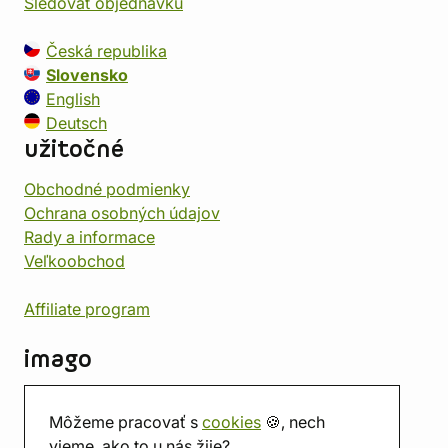
Sledovať objednávku
Česká republika
Slovensko
English
Deutsch
užitočné
Obchodné podmienky
Ochrana osobných údajov
Rady a informace
Veľkoobchod
Affiliate program
imago
Kontakt
Môžeme pracovať s
cookies
🍪, nech
Predajňa
vieme, ako to u nás žije?
Herňa