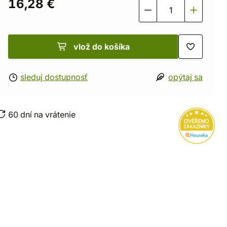
16,28 €
vlož do košíka
sleduj dostupnosť
opýtaj sa
60 dní na vrátenie