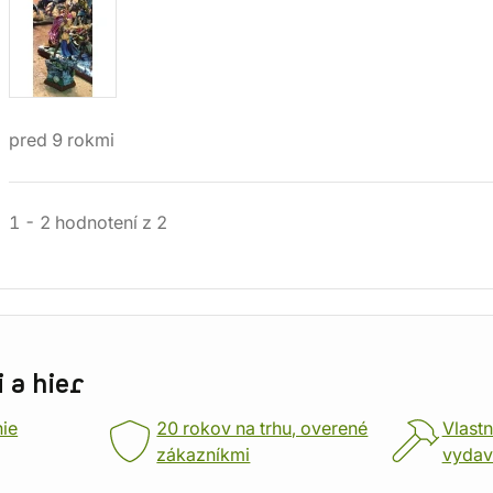
pred 9 rokmi
1
-
2
hodnotení
z
2
 a hier
nie
20 rokov na trhu, overené
Vlastn
zákazníkmi
vydav