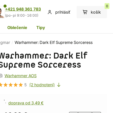
0
+421 948 361 783
prihlásiť
košík
(po-pi 9:00-16:00)
Oblečenie
Tipy
Sigmar
Warhammer: Dark Elf Supreme Sorceress
Warhammer: Dark Elf
Supreme Sorceress
Warhammer AOS
5
(2 hodnotení)
doprava od 3,49 €