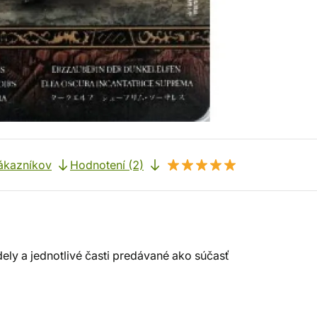
ákazníkov
Hodnotení (2)
ely a jednotlivé časti predávané ako súčasť