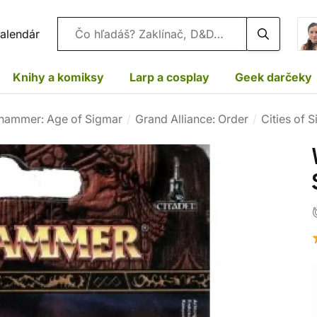
Vyhľadávanie
alendár
Knihy a komiksy
Larp a cosplay
Geek darčeky
hammer: Age of Sigmar
Grand Alliance: Order
Cities of 