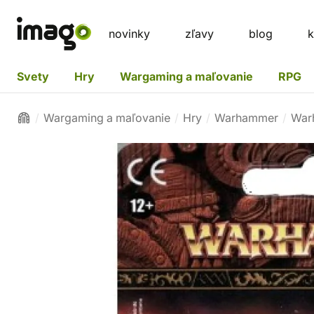
novinky
zľavy
blog
k
Svety
Hry
Wargaming a maľovanie
RPG
Wargaming a maľovanie
Hry
Warhammer
War