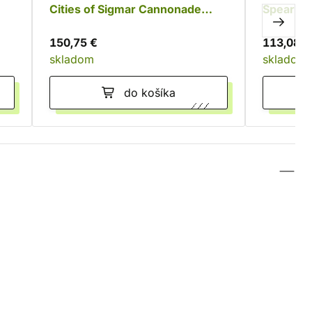
Cities of Sigmar Cannonade
Spearhea
Cogfort
Zenestra
150,75 €
113,08 €
skladom
skladom
do košíka