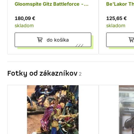
Gloomspite Gitz Battleforce -
Be'Lakor T
Dankhold Rampage
180,09 €
125,65 €
skladom
skladom
do košíka
Fotky od zákazníkov
2