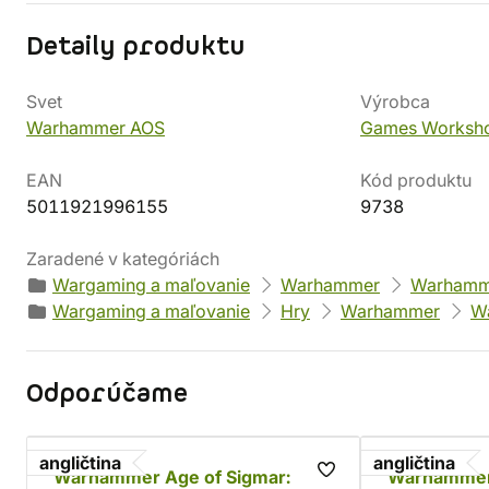
Detaily produktu
Svet
Výrobca
Warhammer AOS
Games Worksh
EAN
Kód produktu
5011921996155
9738
Zaradené v kategóriách
Wargaming a maľovanie
Warhammer
Warhamme
Wargaming a maľovanie
Hry
Warhammer
W
Odporúčame
angličtina
angličtina
Warhammer Age of Sigmar:
Warhammer