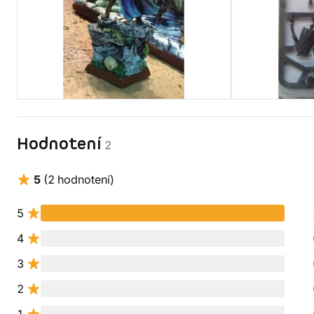
Hodnotení
2
5
(2 hodnotení)
5
4
3
2