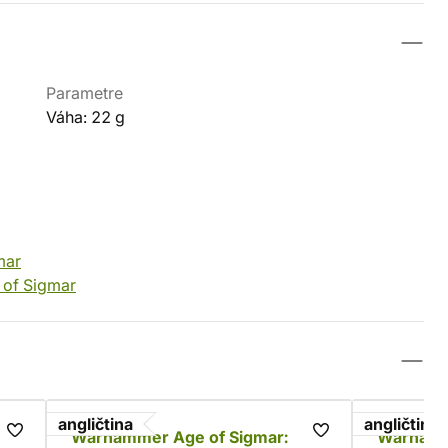
Parametre
Váha: 22 g
mar
s of Sigmar
angličtina
angličtina
Warhammer Age of Sigmar:
Warhamm