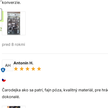
0
konverzie.
?
pred 8 rokmi
Antonín H.
AH
6
Čarodejka ako sa patrí, fajn póza, kvalitný materiál, pre h
dokonalé.