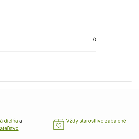
0
á dielňa
a
Vždy starostlivo zabalené
ateľstvo