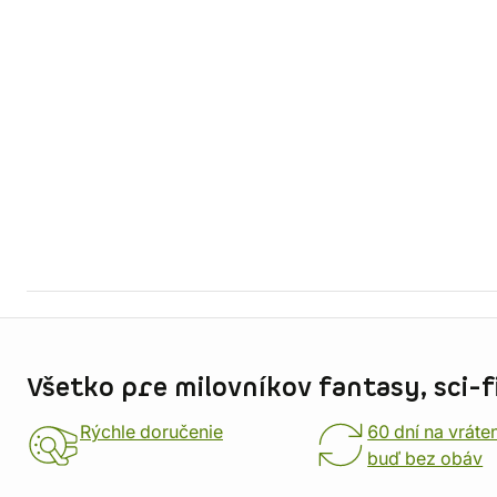
Informácie o obchode
Všetko pre milovníkov fantasy, sci-fi
Rýchle doručenie
60 dní na vráte
buď bez obáv