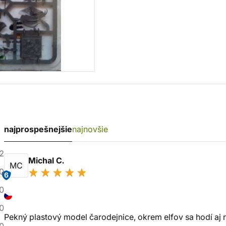
najprospešnejšie
najnovšie
2
Michal C.
MC
0
6
0
0
Pekný plastový model čarodejnice, okrem elfov sa hodí aj n