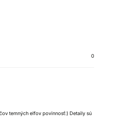
0
ráčov temných elfov povinnosť:) Detaily sú