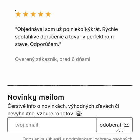
"Objednával som už po niekoľkýkrát. Rýchle
spoľahlivé doručenie a tovar v perfektnom
stave. Odporúčam."
Overený zákazník, pred 6 dňami
Novinky mailom
Čerstvé info o novinkách, výhodných zľavách či
nevyhnutnej vzbure
robotov
odoberať
Odoslaním súhlasíš s podmienkami ochrany
osobných