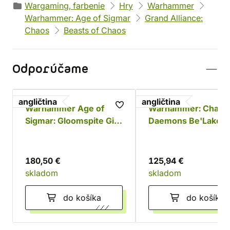
Wargaming, farbenie
Hry
Warhammer
Warhammer: Age of Sigmar
Grand Alliance:
Chaos
Beasts of Chaos
Odporúčame
angličtina
angličtina
Warhammer Age of
Warhammer: Chaos
Sigmar: Gloomspite Gitz
Daemons Be'Lakor 
Battleforce - Dankhold
Dark Master
Rampage
180,50 €
125,94 €
skladom
skladom
do košíka
do košíka