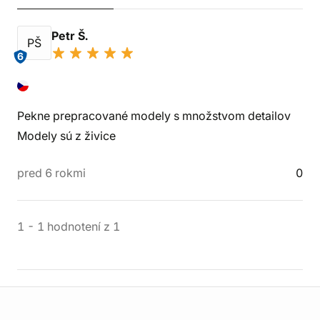
Petr Š.
PŠ
6
Pekne prepracované modely s množstvom detailov
Modely sú z živice
pred 6 rokmi
0
1
-
1
hodnotení
z
1
Informácie o obchode