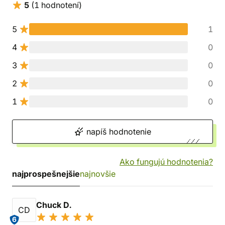
5
(1 hodnotení)
5
1
4
0
3
0
2
0
1
0
napíš hodnotenie
Ako fungujú hodnotenia?
najprospešnejšie
najnovšie
Chuck D.
CD
6