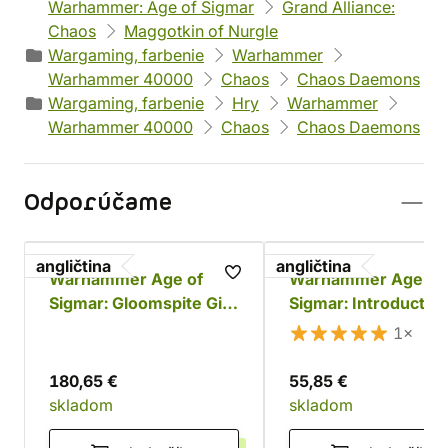
Warhammer: Age of Sigmar
Grand Alliance:
Chaos
Maggotkin of Nurgle
Wargaming, farbenie
Warhammer
Warhammer 40000
Chaos
Chaos Daemons
Wargaming, farbenie
Hry
Warhammer
Warhammer 40000
Chaos
Chaos Daemons
Odporúčame
angličtina
angličtina
Warhammer Age of
Warhammer Age of
Sigmar: Gloomspite Gitz
Sigmar: Introductor
Battleforce - Dankhold
Set
1×
Rampage
180,65 €
55,85 €
skladom
skladom