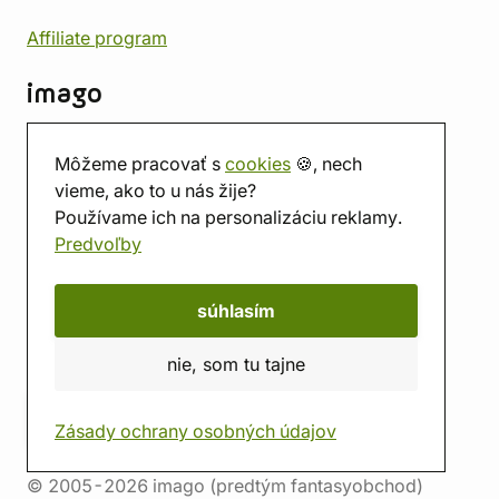
Affiliate program
imago
Kontakt
Môžeme pracovať s
cookies
🍪, nech
Predajňa
vieme, ako to u nás žije?
Herňa
Používame ich na personalizáciu reklamy.
O nás
Predvoľby
Hodnotenie obchodu
Darčekové poukážky
Kalendár
súhlasím
imago.blog
nie, som tu tajne
Zásady ochrany osobných údajov
© 2005-2026 imago (predtým fantasyobchod)