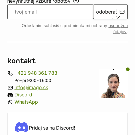
nevyhnutnej vzbure
robotov
odoberať
Odoslaním súhlasíš s podmienkami ochrany
osobných
údajov
.
kontakt
+421 948 361 783
Po-pi 9:00-16:00
info@imago.sk
Discord
WhatsApp
Pridaj sa na Discord!