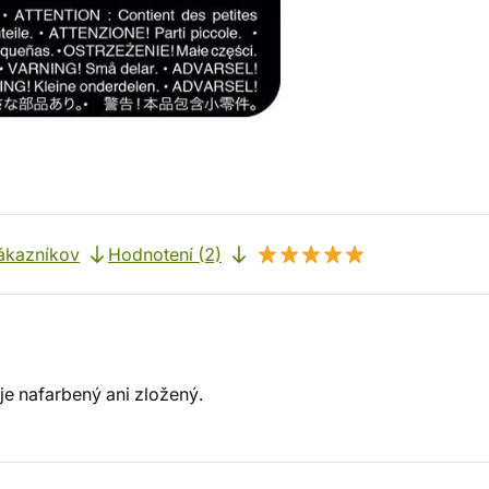
ákazníkov
Hodnotení (2)
je nafarbený ani zložený.