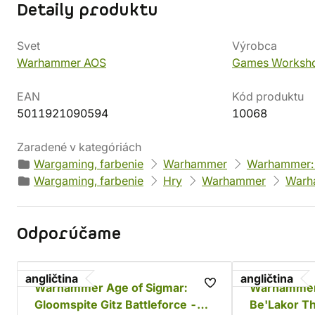
Detaily produktu
Svet
Výrobca
Warhammer AOS
Games Worksh
EAN
Kód produktu
5011921090594
10068
Zaradené v kategóriách
Wargaming, farbenie
Warhammer
Warhammer: 
Wargaming, farbenie
Hry
Warhammer
Warh
Odporúčame
angličtina
angličtina
Warhammer Age of Sigmar:
Warhammer
Gloomspite Gitz Battleforce -
Be'Lakor T