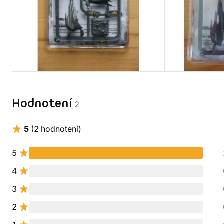
Hodnotení
2
5
(2 hodnotení)
5
4
3
2