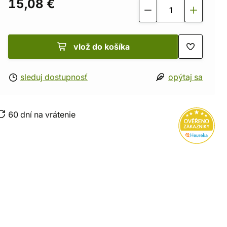
15,08 €
vlož do košíka
sleduj dostupnosť
opýtaj sa
60 dní na vrátenie