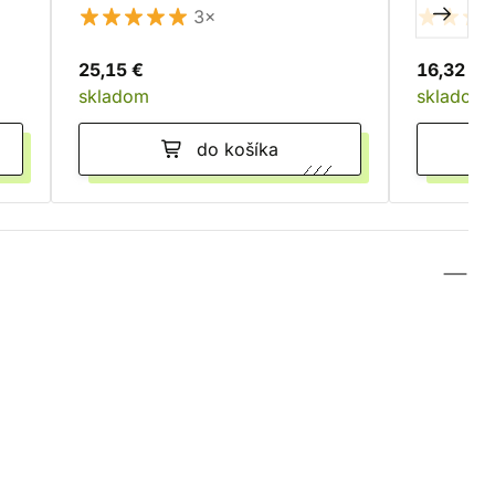
Banshee
3×
25,15 €
16,32 €
skladom
skladom
do košíka