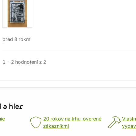
pred 8 rokmi
1
-
2
hodnotení
z
2
 a hier
nie
20 rokov na trhu, overené
Vlastn
zákazníkmi
vydav