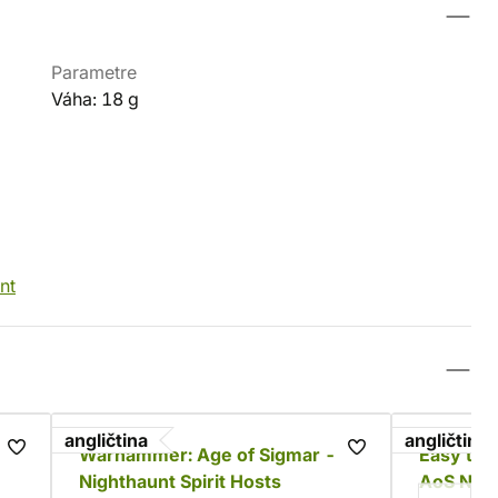
Parametre
Váha: 18 g
nt
angličtina
angličtina
Warhammer: Age of Sigmar -
Easy to 
Nighthaunt Spirit Hosts
AoS Nig