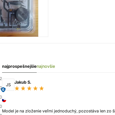
najprospešnejšie
najnovšie
2
Jakub S.
JS
0
6
0
0
Model je na zloženie veľmi jednoduchý, pozostáva len zo ši