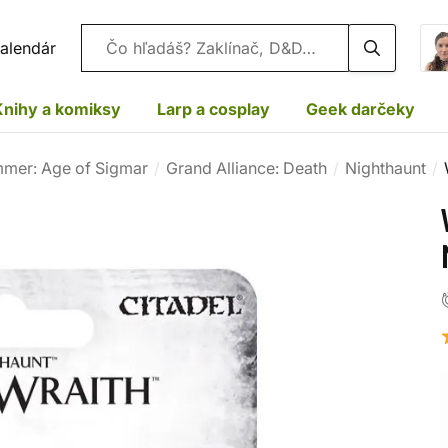
Vyhľadávanie
alendár
Knihy a komiksy
Larp a cosplay
Geek darčeky
mer: Age of Sigmar
Grand Alliance: Death
Nighthaunt