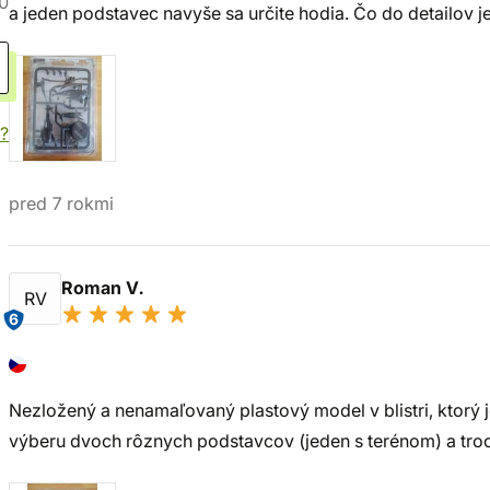
0
a jeden podstavec navyše sa určite hodia. Čo do detailov 
?
pred 7 rokmi
Roman V.
RV
6
Nezložený a nenamaľovaný plastový model v blistri, ktorý
výberu dvoch rôznych podstavcov (jeden s terénom) a troch