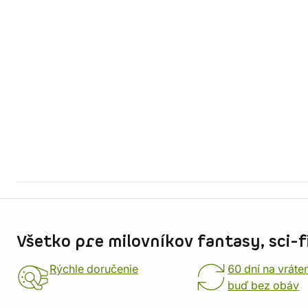
Informácie o obchode
Všetko pre milovníkov fantasy, sci-fi
Rýchle doručenie
60 dní na vráte
buď bez obáv