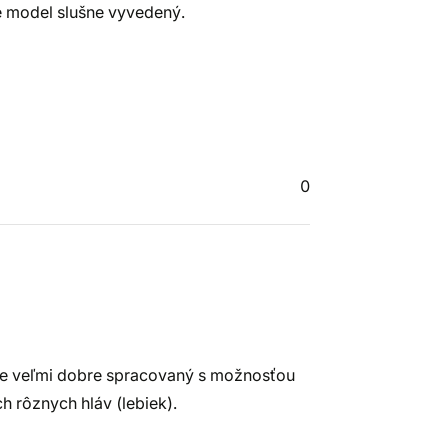
je model slušne vyvedený.
0
 je veľmi dobre spracovaný s možnosťou
 rôznych hláv (lebiek).