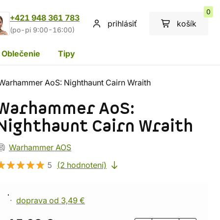
0
+421 948 361 783
prihlásiť
košík
(po-pi 9:00-16:00)
Oblečenie
Tipy
Warhammer AoS: Nighthaunt Cairn Wraith
Warhammer AoS:
Nighthaunt Cairn Wraith
Warhammer AOS
5
(2 hodnotení)
doprava od 3,49 €