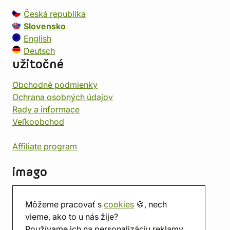
Česká republika
Slovensko
English
Deutsch
užitočné
Obchodné podmienky
Ochrana osobných údajov
Rady a informace
Veľkoobchod
Affiliate program
imago
Kontakt
Môžeme pracovať s
cookies
🍪, nech
Predajňa
vieme, ako to u nás žije?
Herňa
Používame ich na personalizáciu reklamy.
O nás