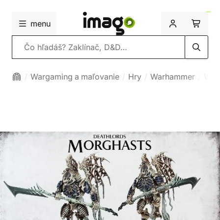
menu
Vyhľadávanie
Wargaming a maľovanie
Hry
Warhammer
War