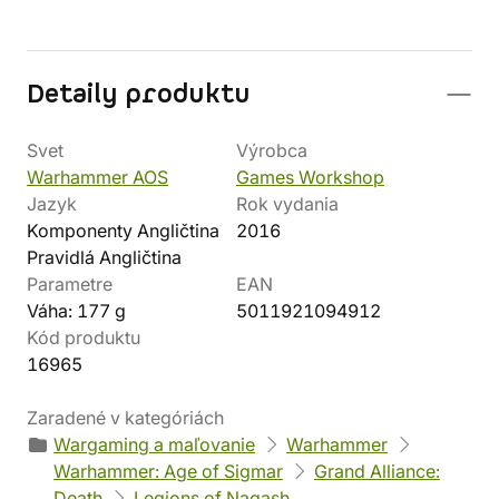
Detaily produktu
Svet
Výrobca
Warhammer AOS
Games Workshop
Jazyk
Rok vydania
Komponenty Angličtina
2016
Pravidlá Angličtina
Parametre
EAN
Váha: 177 g
5011921094912
Kód produktu
16965
Zaradené v kategóriách
Wargaming a maľovanie
Warhammer
Warhammer: Age of Sigmar
Grand Alliance:
Death
Legions of Nagash