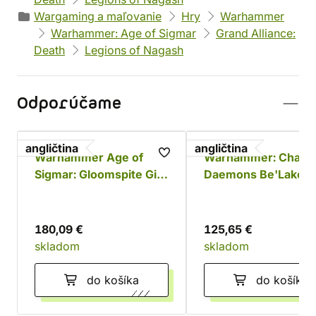
Wargaming a maľovanie
Hry
Warhammer
Warhammer: Age of Sigmar
Grand Alliance:
Death
Legions of Nagash
Odporúčame
angličtina
angličtina
Warhammer Age of
Warhammer: Chaos
Sigmar: Gloomspite Gitz
Daemons Be'Lakor 
Battleforce - Dankhold
Dark Master
Rampage
180,09 €
125,65 €
skladom
skladom
do košíka
do košíka