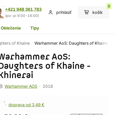
0
+421 948 361 783
prihlásiť
košík
(po-pi 9:00-16:00)
Oblečenie
Tipy
hters of Khaine
Warhammer AoS: Daughters of Khaine - K
Warhammer AoS:
Daughters of Khaine -
Khinerai
Warhammer AOS
2018
doprava od 3,49 €