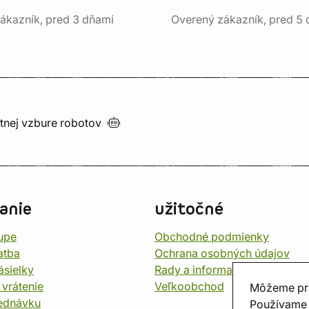
ákazník, pred 3 dňami
Overený zákazník, pred 5
utnej vzbure
robotov
anie
užitočné
upe
Obchodné podmienky
atba
Ochrana osobných údajov
ásielky
Rady a informace
 vrátenie
Veľkoobchod
Môžeme pr
jednávku
Používame 