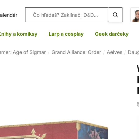
Vyhľadávanie
alendár
Knihy a komiksy
Larp a cosplay
Geek darčeky
mer: Age of Sigmar
Grand Alliance: Order
Aelves
Daug