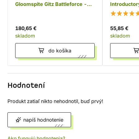
Gloomspite Gitz Battleforce -
Introductor
Dankhold Rampage
180,65 €
55,85 €
skladom
skladom
do košíka
Hodnotení
Produkt zatiaľ nikto nehodnotil, buď prvý!
napíš hodnotenie
Ako fungujú hodnotenia?