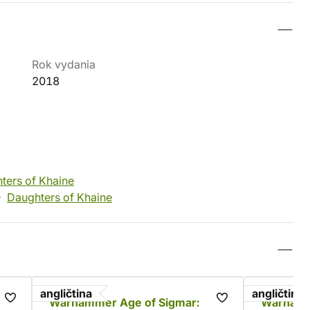
Rok vydania
2018
ters of Khaine
Daughters of Khaine
angličtina
angličtina
Warhammer Age of Sigmar:
Warhamm