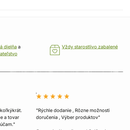
á dielňa
a
Vždy starostlivo zabalené
ateľstvo
koľkýkrát.
"Rýchle dodanie , Rôzne možnosti
e a tovar
doručenia , Výber produktov"
rúčam."