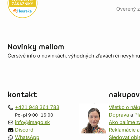
Overený z
Novinky mailom
Čerstvé info o novinkách, výhodných zľavách či nevyhn
kontakt
nakupov
+421 948 361 783
Všetko o nák
Doprava
a
Pl
Po-pi 9:00-16:00
info@imago.sk
Ako balíme z
Discord
Reklamácie a
WhatsApp
Sledovať ob