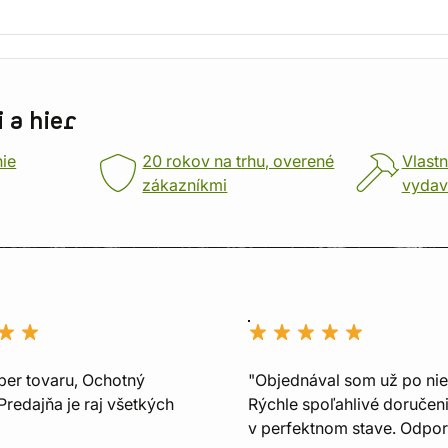
 a hier
nie
20 rokov na trhu, overené
Vlastn
zákazníkmi
vydav
ber tovaru, Ochotný
"Objednával som už po nie
Predajňa je raj všetkých
Rýchle spoľahlivé doručeni
v perfektnom stave. Odpo