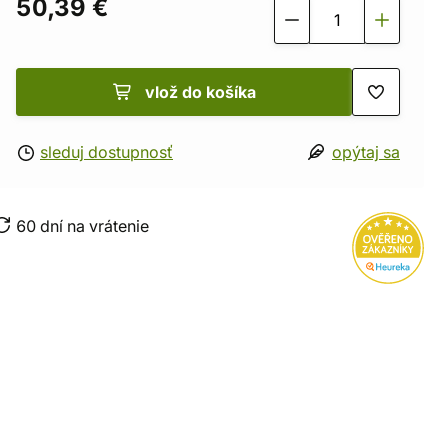
50,39 €
vlož do košíka
sleduj dostupnosť
opýtaj sa
60 dní na vrátenie