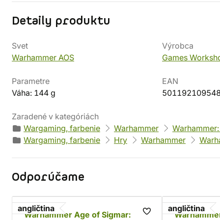
Detaily produktu
Svet
Výrobca
Warhammer AOS
Games Worksh
Parametre
EAN
Váha: 144 g
50119210954
Zaradené v kategóriách
Wargaming, farbenie
Warhammer
Warhammer: 
Wargaming, farbenie
Hry
Warhammer
Warh
Odporúčame
angličtina
angličtina
Warhammer Age of Sigmar:
Warhammer 