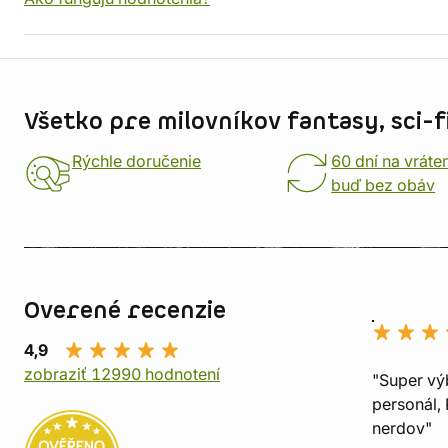
Informácie o obchode
Všetko pre milovníkov fantasy, sci-fi
Rýchle doručenie
60 dní na vráte
buď bez obáv
Overené recenzie
4,9
zobraziť 12990 hodnotení
"Super vý
personál, 
nerdov"