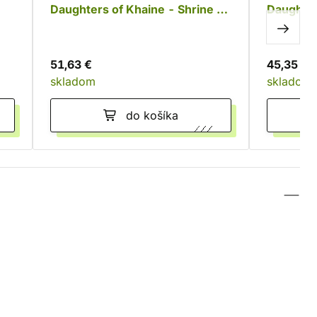
Daughters of Khaine - Shrine of
Daughter
Dark Tribute
Hags
51,63 €
45,35 €
skladom
skladom
do košíka