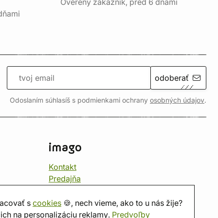
Overený zákazník, pred 6 dňami
 dňami
odoberať
Odoslaním súhlasíš s podmienkami ochrany
osobných údajov
.
imago
Kontakt
Predajňa
Herňa
O nás
acovať s
cookies
🍪, nech vieme, ako to u nás žije?
Hodnotenie obchodu
ich na personalizáciu reklamy.
Predvoľby