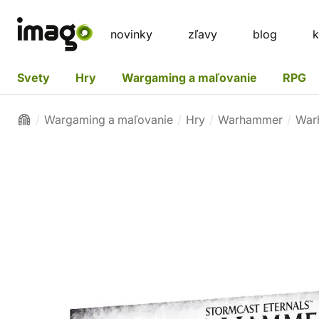
novinky
zľavy
blog
k
Svety
Hry
Wargaming a maľovanie
RPG
Wargaming a maľovanie
Hry
Warhammer
War