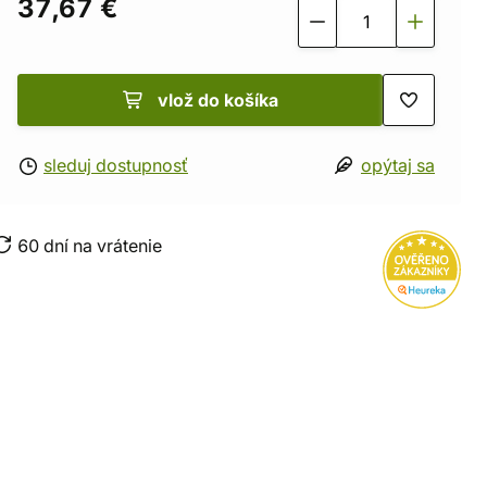
37,67 €
vlož do košíka
sleduj dostupnosť
opýtaj sa
60 dní na vrátenie