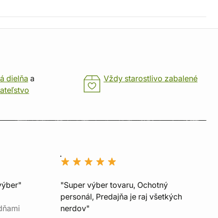
á dielňa
a
Vždy starostlivo zabalené
ateľstvo
výber"
"Super výber tovaru, Ochotný
personál, Predajňa je raj všetkých
 dňami
nerdov"