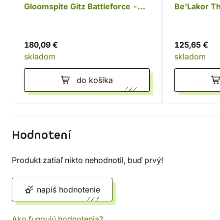
Gloomspite Gitz Battleforce -
Be'Lakor T
Dankhold Rampage
180,09 €
125,65 €
skladom
skladom
do košíka
Hodnotení
Produkt zatiaľ nikto nehodnotil, buď prvý!
napíš hodnotenie
Ako fungujú hodnotenia?