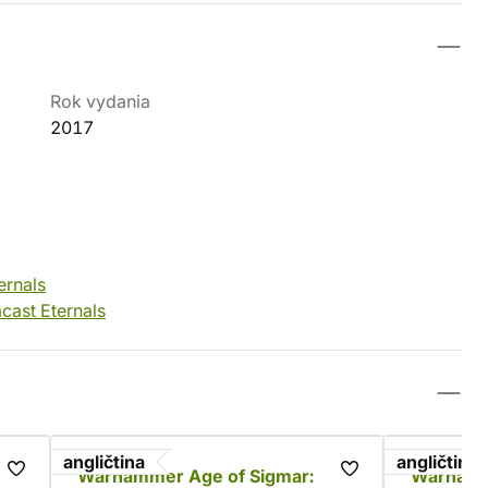
Rok vydania
2017
ernals
cast Eternals
angličtina
angličtina
Warhammer Age of Sigmar:
Warhamm