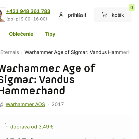
0
+421 948 361 783
prihlásiť
košík
(po-pi 9:00-16:00)
Oblečenie
Tipy
Eternals
Warhammer Age of Sigmar: Vandus Hammerhan
Warhammer Age of
Sigmar: Vandus
Hammerhand
Warhammer AOS
2017
doprava od 3,49 €