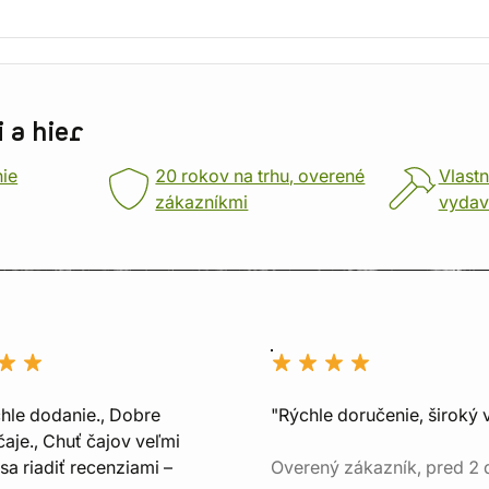
 a hier
nie
20 rokov na trhu, overené
Vlastn
zákazníkmi
vydav
chle dodanie., Dobre
"Rýchle doručenie, široký 
aje., Chuť čajov veľmi
sa riadiť recenziami –
Overený zákazník, pred 2