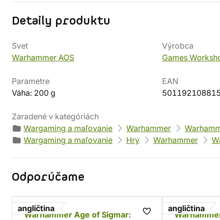
Detaily produktu
Svet
Výrobca
Warhammer AOS
Games Worksh
Parametre
EAN
Váha: 200 g
50119210881
Zaradené v kategóriách
Wargaming a maľovanie
Warhammer
Warhamme
Wargaming a maľovanie
Hry
Warhammer
W
Odporúčame
angličtina
angličtina
Warhammer Age of Sigmar:
Warhammer