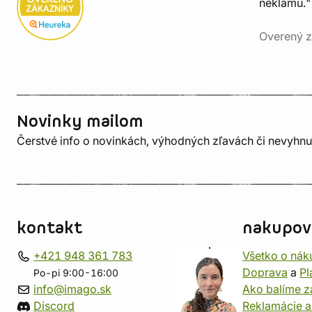
neklamú."
Overený z
Novinky mailom
Čerstvé info o novinkách, výhodných zľavách či nevyhn
kontakt
nakupov
+421 948 361 783
Všetko o nák
Doprava
a
Pl
Po-pi 9:00-16:00
info@imago.sk
Ako balíme z
Discord
Reklamácie a