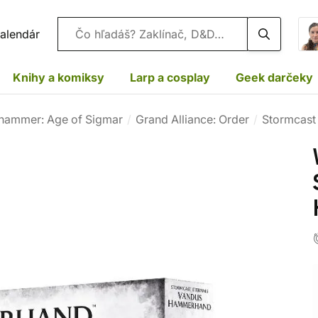
Vyhľadávanie
alendár
Knihy a komiksy
Larp a cosplay
Geek darčeky
hammer: Age of Sigmar
Grand Alliance: Order
Stormcast 