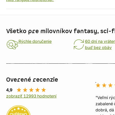
Informácie o obchode
Všetko pre milovníkov fantasy, sci-fi
Rýchle doručenie
60 dní na vráte
buď bez obáv
Overené recenzie
4,9
zobraziť 12993 hodnotení
"Veľmi rý
zabalené č
dobrá, dá 