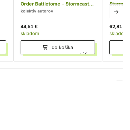
Order Battletome - Stormcast
Stormcas
Eternals
Guard
kolektív autorov
44,51 €
62,81 €
skladom
skladom
do košíka