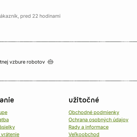
ákazník, pred 22 hodinami
utnej vzbure
robotov
anie
užitočné
upe
Obchodné podmienky
atba
Ochrana osobných údajov
ásielky
Rady a informace
 vrátenie
Veľkoobchod