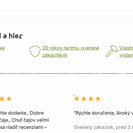
 a hier
nie
20 rokov na trhu, overené
Vlastn
zákazníkmi
vydav
chle dodanie., Dobre
"Rýchle doručenie, široký 
aje., Chuť čajov veľmi
sa riadiť recenziami –
Overený zákazník, pred 3