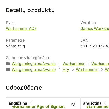
Detaily produktu
Svet
Výrobca
Warhammer AOS
Games Worksh
Parametre
EAN
Váha: 35 g
50119210773
Zaradené v kategóriách
Wargaming a maľovanie
Warhammer
Warhamme
Wargaming a maľovanie
Hry
Warhammer
W
Odporúčame
angličtina
angličtina
Warhammer Age of Sigmar:
Warhammer