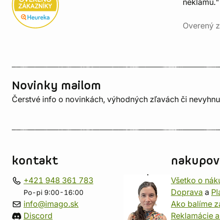
neklamú."
Overený z
Novinky mailom
Čerstvé info o novinkách, výhodných zľavách či nevyhn
kontakt
nakupov
+421 948 361 783
Všetko o nák
Doprava
a
Pl
Po-pi 9:00-16:00
info@imago.sk
Ako balíme z
Discord
Reklamácie a