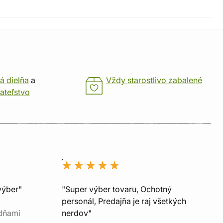
á dielňa
a
Vždy starostlivo zabalené
ateľstvo
výber"
"Super výber tovaru, Ochotný
personál, Predajňa je raj všetkých
 dňami
nerdov"