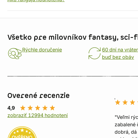
Informácie o obchode
Všetko pre milovníkov fantasy, sci-fi
Rýchle doručenie
60 dní na vráte
buď bez obáv
Overené recenzie
4,9
zobraziť 12994 hodnotení
"Veľmi rý
zabalené č
dobrá, dá 