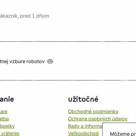
ákazník, pred 1 dňom
utnej vzbure
robotov
anie
užitočné
upe
Obchodné podmienky
atba
Ochrana osobných údajov
ásielky
Rady a informace
 vrátenie
Veľkoobchod
Môžeme pr