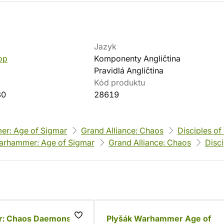
Jazyk
op
Komponenty Angličtina
Pravidlá Angličtina
Kód produktu
80
28619
r: Age of Sigmar
Grand Alliance: Chaos
Disciples of
arhammer: Age of Sigmar
Grand Alliance: Chaos
Disc
: Chaos Daemons
Plyšák Warhammer Age of