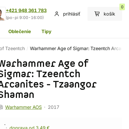
0
+421 948 361 783
prihlásiť
košík
(po-pi 9:00-16:00)
Oblečenie
Tipy
 of Tzeentch
Warhammer Age of Sigmar: Tzeentch Arcanit
Warhammer Age of
Sigmar: Tzeentch
Arcanites - Tzaangor
Shaman
Warhammer AOS
2017
doprava od 3,49 €