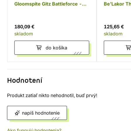
Gloomspite Gitz Battleforce -
Be'Lakor T
Dankhold Rampage
180,09 €
125,65 €
skladom
skladom
do košíka
Hodnotení
Produkt zatiaľ nikto nehodnotil, buď prvý!
napíš hodnotenie
Ako fungujú hodnotenia?