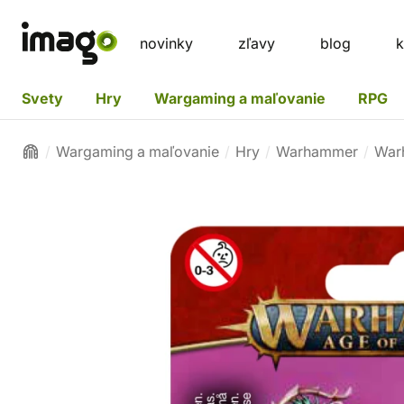
novinky
zľavy
blog
k
Svety
Hry
Wargaming a maľovanie
RPG
Wargaming a maľovanie
Hry
Warhammer
War