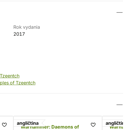
Rok vydania
2017
 Tzeentch
iples of Tzeentch
angličtina
angličtina
Warhammer: Daemons of
Warhamme