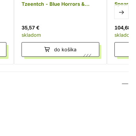
Tzeentch - Blue Horrors &
Spearhea
Brimstone Horrors
Tzeentch
35,57 €
104,68 €
skladom
skladom
do košíka