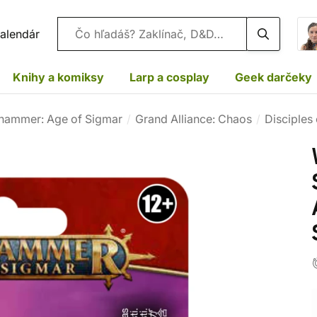
Vyhľadávanie
alendár
Knihy a komiksy
Larp a cosplay
Geek darčeky
hammer: Age of Sigmar
Grand Alliance: Chaos
Disciples