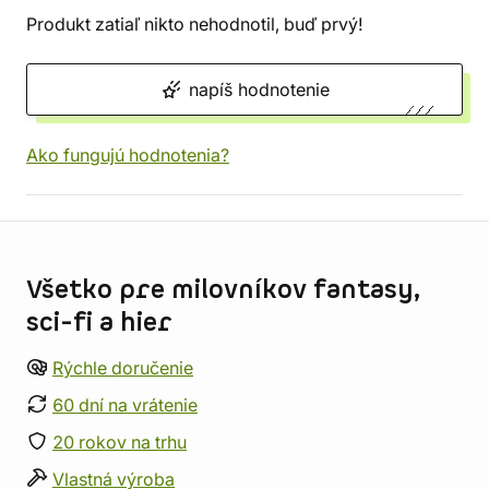
Produkt zatiaľ nikto nehodnotil, buď prvý!
napíš hodnotenie
Ako fungujú hodnotenia?
Informácie o obchode
Všetko pre milovníkov fantasy,
sci-fi a hier
Rýchle doručenie
60 dní na vrátenie
20 rokov na trhu
Vlastná výroba