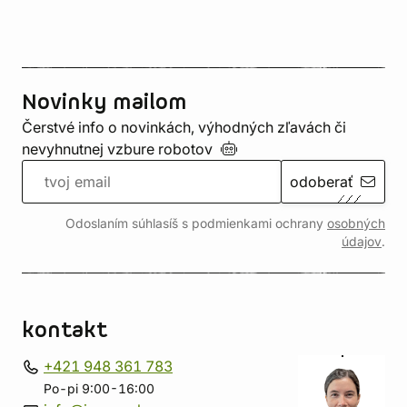
Novinky mailom
Čerstvé info o novinkách, výhodných zľavách či
nevyhnutnej vzbure
robotov
odoberať
Odoslaním súhlasíš s podmienkami ochrany
osobných
údajov
.
kontakt
+421 948 361 783
Po-pi 9:00-16:00