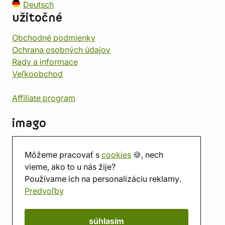
Deutsch
užitočné
Obchodné podmienky
Ochrana osobných údajov
Rady a informace
Veľkoobchod
Affiliate program
imago
Kontakt
Môžeme pracovať s
cookies
🍪, nech
Predajňa
vieme, ako to u nás žije?
Herňa
Používame ich na personalizáciu reklamy.
O nás
Predvoľby
Hodnotenie obchodu
Darčekové poukážky
Kalendár
súhlasím