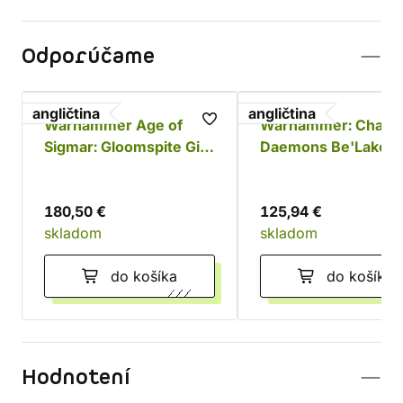
Odporúčame
angličtina
angličtina
Warhammer Age of
Warhammer: Chaos
Sigmar: Gloomspite Gitz
Daemons Be'Lakor 
Battleforce - Dankhold
Dark Master
Rampage
180,50 €
125,94 €
skladom
skladom
do košíka
do košíka
Hodnotení