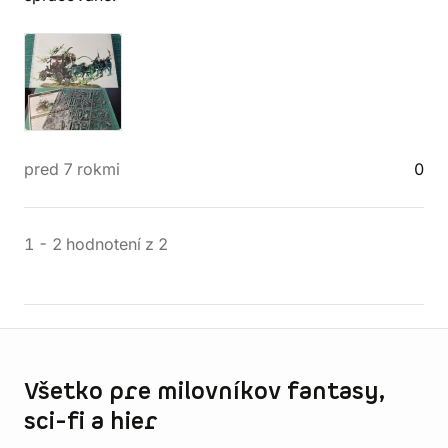
pred 7 rokmi
0
1
-
2
hodnotení
z
2
Informácie o obchode
Všetko pre milovníkov fantasy,
sci-fi a hier