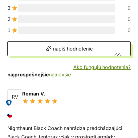
3
0
2
0
1
0
napíš hodnotenie
Ako fungujú hodnotenia?
najprospešnejšie
najnovšie
Roman V.
RV
6
Nighthaunt Black Coach nahrádza predchádzajúci
Black Coach, tentoraz však v prostredí armády