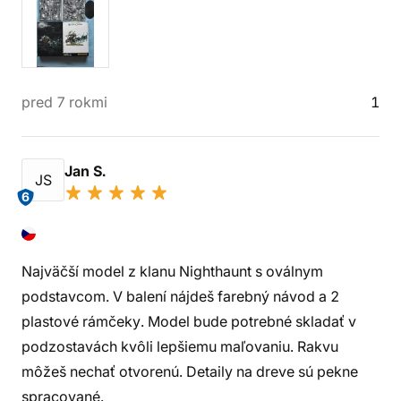
pred 7 rokmi
1
Jan S.
JS
6
Najväčší model z klanu Nighthaunt s oválnym
podstavcom. V balení nájdeš farebný návod a 2
plastové rámčeky. Model bude potrebné skladať v
podzostavách kvôli lepšiemu maľovaniu. Rakvu
môžeš nechať otvorenú. Detaily na dreve sú pekne
spracované.