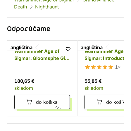
Death
Nighthaunt
Odporúčame
angličtina
angličtina
Warhammer Age of
Warhammer Age of
Sigmar: Gloomspite Gitz
Sigmar: Introductor
Battleforce - Dankhold
Set
1×
Rampage
180,65 €
55,85 €
skladom
skladom
do košíka
do košíka