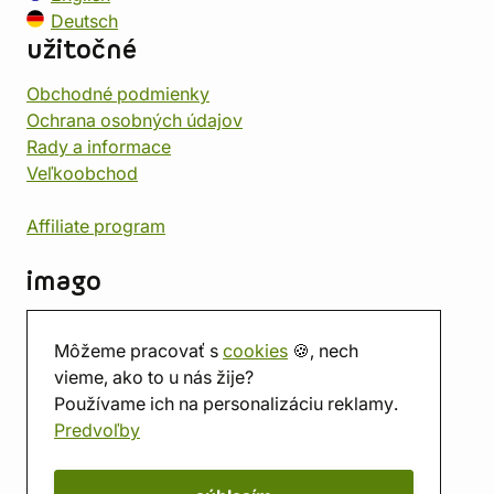
Deutsch
užitočné
Obchodné podmienky
Ochrana osobných údajov
Rady a informace
Veľkoobchod
Affiliate program
imago
Kontakt
Môžeme pracovať s
cookies
🍪, nech
Predajňa
vieme, ako to u nás žije?
Herňa
Používame ich na personalizáciu reklamy.
O nás
Predvoľby
Hodnotenie obchodu
Darčekové poukážky
Kalendár