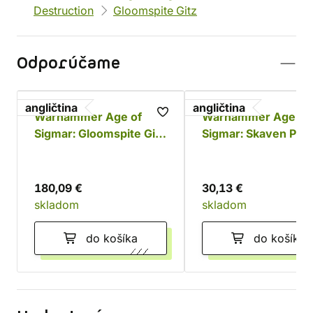
Destruction
Gloomspite Gitz
Odporúčame
angličtina
angličtina
Warhammer Age of
Warhammer Age of
Sigmar: Gloomspite Gitz
Sigmar: Skaven Pain
Battleforce - Dankhold
Set
Rampage
180,09 €
30,13 €
skladom
skladom
do košíka
do košíka