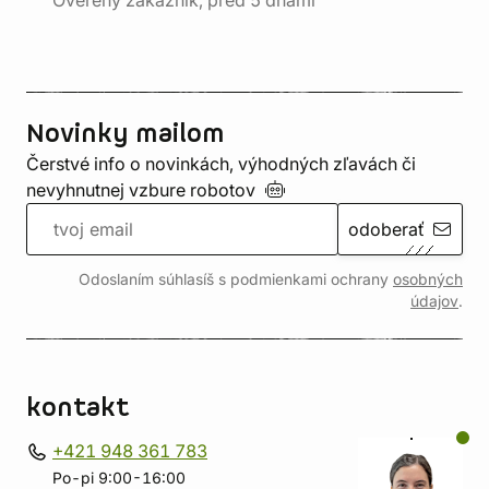
Overený zákazník, pred 5 dňami
Novinky mailom
Čerstvé info o novinkách, výhodných zľavách či
nevyhnutnej vzbure
robotov
odoberať
Odoslaním súhlasíš s podmienkami ochrany
osobných
údajov
.
kontakt
+421 948 361 783
Po-pi 9:00-16:00