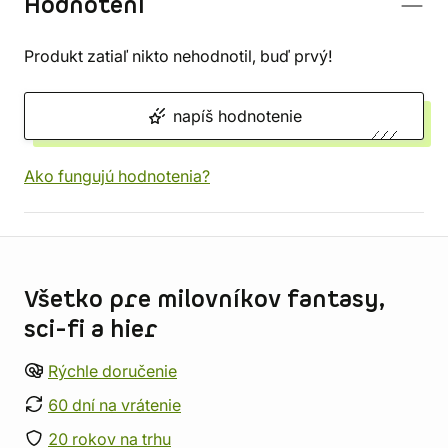
Hodnotení
Produkt zatiaľ nikto nehodnotil, buď prvý!
napíš hodnotenie
Ako fungujú hodnotenia?
Informácie o obchode
Všetko pre milovníkov fantasy,
sci-fi a hier
Rýchle doručenie
60 dní na vrátenie
20 rokov na trhu