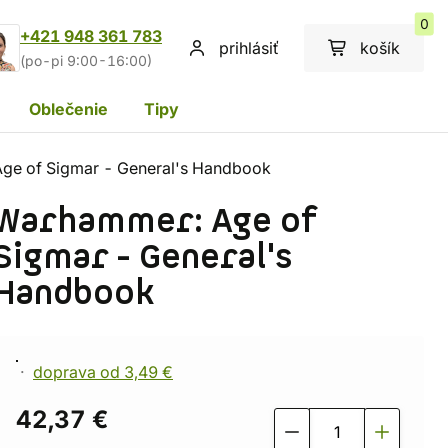
0
+421 948 361 783
prihlásiť
košík
(po-pi 9:00-16:00)
Oblečenie
Tipy
ge of Sigmar - General's Handbook
Warhammer: Age of
Sigmar - General's
Handbook
doprava od 3,49 €
42,37 €