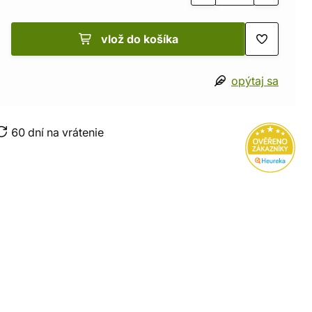
vlož do košíka
opýtaj sa
60 dní na vrátenie