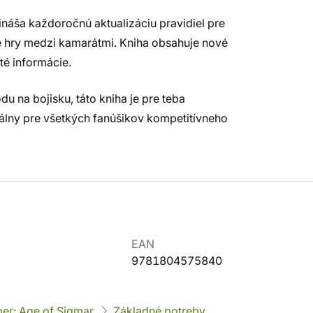
ináša každoročnú aktualizáciu pravidiel pre
né hry medzi kamarátmi. Kniha obsahuje nové
té informácie.
du na bojisku, táto kniha je pre teba
eálny pre všetkých fanúšikov kompetitívneho
EAN
9781804575840
r: Age of Sigmar
Základné potreby