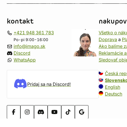
kontakt
nakupov
+421 948 361 783
Všetko o nák
Doprava
a
Pl
Po-pi 9:00-16:00
info@imago.sk
Ako balíme z
Discord
Reklamácie a
WhatsApp
Sledovať ob
Česká rep
Slovensk
Pridaj sa na Discord!
English
Deutsch