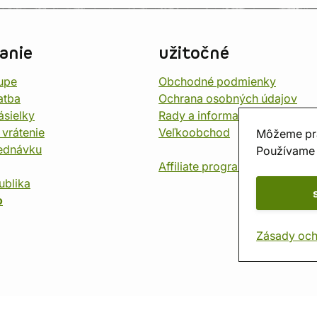
anie
užitočné
upe
Obchodné podmienky
atba
Ochrana osobných údajov
ásielky
Rady a informace
 vrátenie
Veľkoobchod
Môžeme pr
jednávku
Používame 
Affiliate program
ublika
o
Zásady och