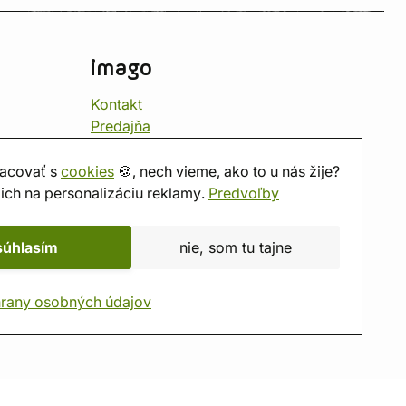
imago
Kontakt
Predajňa
Herňa
O nás
acovať s
cookies
🍪, nech vieme, ako to u nás žije?
Hodnotenie obchodu
ich na personalizáciu reklamy.
Predvoľby
Darčekové poukážky
Kalendár
súhlasím
nie, som tu tajne
imago.blog
rany osobných údajov