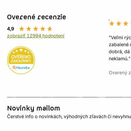
Overené recenzie
4,9
zobraziť 12994 hodnotení
"Veľmi rý
zabalené č
dobrá, dá 
neklamú."
Overený z
Novinky mailom
Čerstvé info o novinkách, výhodných zľavách či nevyhn