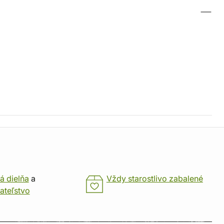
á dielňa
a
Vždy starostlivo zabalené
ateľstvo