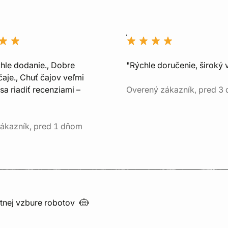
chle dodanie., Dobre
"Rýchle doručenie, široký 
aje., Chuť čajov veľmi
sa riadiť recenziami –
Overený zákazník, pred 3
ákazník, pred 1 dňom
utnej vzbure
robotov