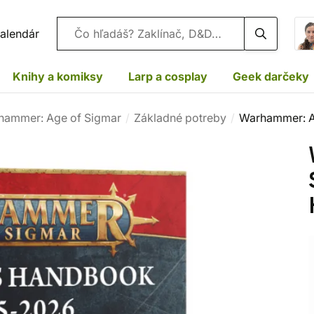
Vyhľadávanie
alendár
Knihy a komiksy
Larp a cosplay
Geek darčeky
hammer: Age of Sigmar
Základné potreby
Warhammer: A