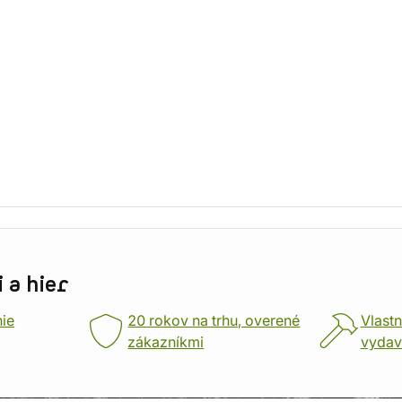
 a hier
nie
20 rokov na trhu, overené
Vlastn
zákazníkmi
vydav