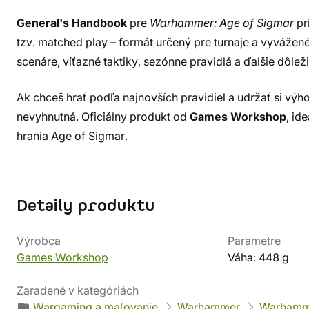
General's Handbook
pre
Warhammer: Age of Sigmar
pr
tzv. matched play – formát určený pre turnaje a vyváže
scenáre, víťazné taktiky, sezónne pravidlá a ďalšie dôleži
Ak chceš hrať podľa najnovších pravidiel a udržať si výho
nevyhnutná. Oficiálny produkt od
Games Workshop
, id
hrania Age of Sigmar.
Detaily produktu
Výrobca
Parametre
Games Workshop
Váha: 448 g
Zaradené v kategóriách
Wargaming a maľovanie
Warhammer
Warhamme