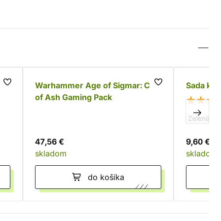
ue
Warhammer Age of Sigmar: City
Sada kos
of Ash Gaming Pack
Zelená
47,56 €
9,60 €
skladom
skladom
do košíka