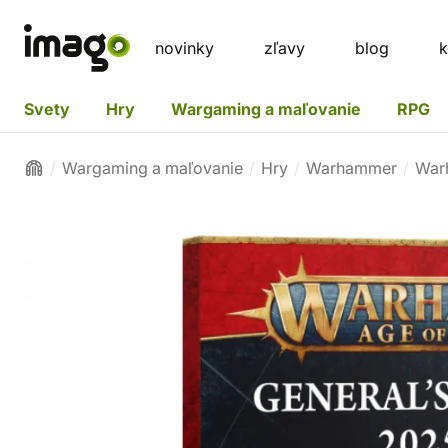
novinky
zľavy
blog
k
Svety
Hry
Wargaming a maľovanie
RPG
Wargaming a maľovanie
Hry
Warhammer
War