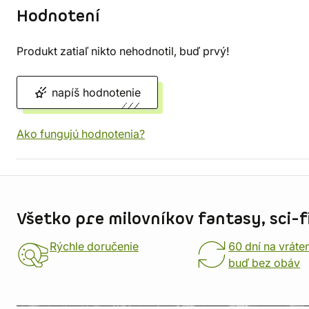
Hodnotení
Produkt zatiaľ nikto nehodnotil, buď prvý!
napíš hodnotenie
Ako fungujú hodnotenia?
Informácie o obchode
Všetko pre milovníkov fantasy, sci-fi
Rýchle doručenie
60 dní na vráte
buď bez obáv