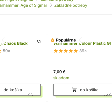
arhammer: Age of Sigmar
Základné potreby
Populárne
ej: Chaos Black
Warhammer Colour Plastic Gl
59×
39×
7,09 €
skladom
do košíka
do košíka