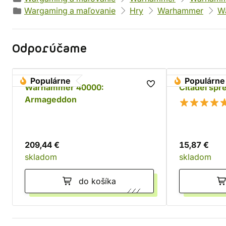
Wargaming a maľovanie
Hry
Warhammer
W
Odporúčame
Populárne
Populárne
Warhammer 40000:
Citadel spr
Armageddon
209,44 €
15,87 €
skladom
skladom
do košíka