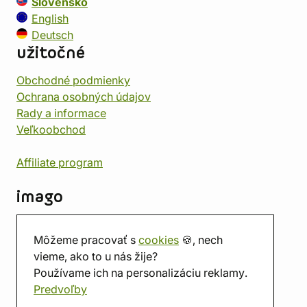
Slovensko
English
Deutsch
užitočné
Obchodné podmienky
Ochrana osobných údajov
Rady a informace
Veľkoobchod
Affiliate program
imago
Kontakt
Môžeme pracovať s
cookies
🍪, nech
Predajňa
vieme, ako to u nás žije?
Herňa
Používame ich na personalizáciu reklamy.
O nás
Predvoľby
Hodnotenie obchodu
Darčekové poukážky