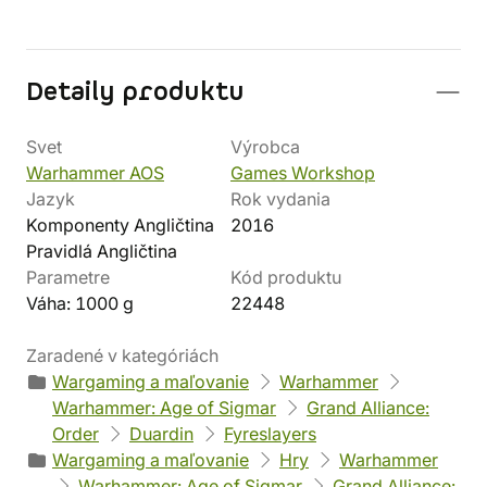
Detaily produktu
Svet
Výrobca
Warhammer AOS
Games Workshop
Jazyk
Rok vydania
Komponenty Angličtina
2016
Pravidlá Angličtina
Parametre
Kód produktu
Váha: 1000 g
22448
Zaradené v kategóriách
Wargaming a maľovanie
Warhammer
Warhammer: Age of Sigmar
Grand Alliance:
Order
Duardin
Fyreslayers
Wargaming a maľovanie
Hry
Warhammer
Warhammer: Age of Sigmar
Grand Alliance: