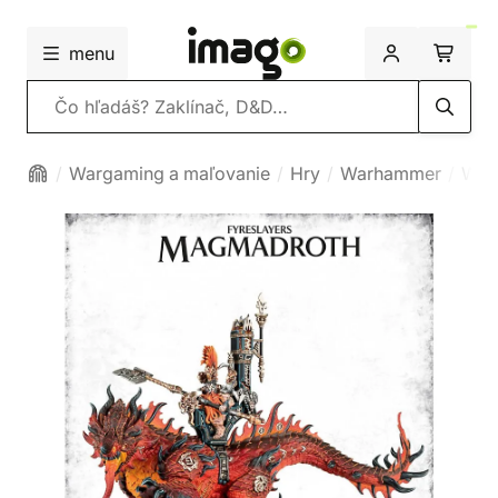
menu
Vyhľadávanie
Wargaming a maľovanie
Hry
Warhammer
War