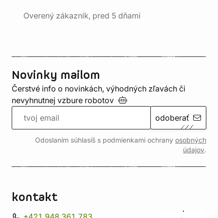
Overený zákazník, pred 5 dňami
Novinky mailom
Čerstvé info o novinkách, výhodných zľavách či
nevyhnutnej vzbure
robotov
odoberať
Odoslaním súhlasíš s podmienkami ochrany
osobných
údajov
.
kontakt
+421 948 361 783