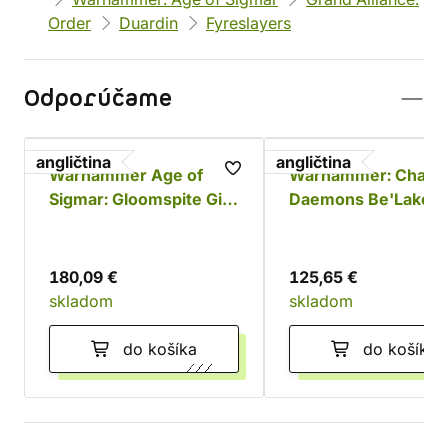
Order
Duardin
Fyreslayers
Odporúčame
angličtina
angličtina
Warhammer Age of
Warhammer: Chaos
Sigmar: Gloomspite Gitz
Daemons Be'Lakor 
Battleforce - Dankhold
Dark Master
Rampage
180,09 €
125,65 €
skladom
skladom
do košíka
do košíka