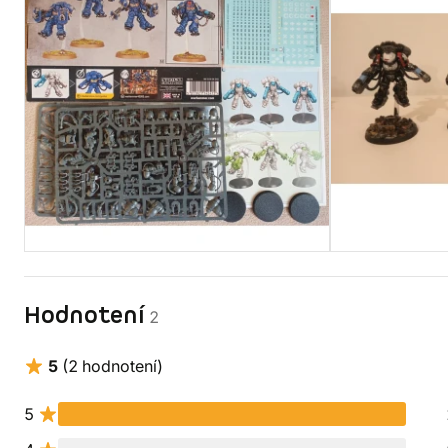
Hodnotení
2
5
(2 hodnotení)
5