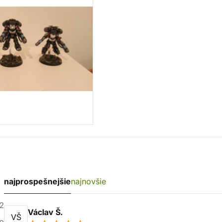
najprospešnejšie
najnovšie
2
Václav Š.
VŠ