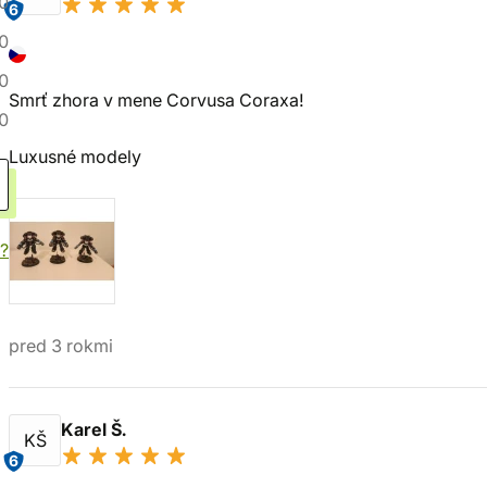
0
6
0
0
Smrť zhora v mene Corvusa Coraxa!
0
Luxusné modely
?
pred 3 rokmi
Karel Š.
KŠ
6