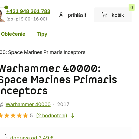
0
+421 948 361 783
prihlásiť
košík
(po-pi 9:00-16:00)
Oblečenie
Tipy
: Space Marines Primaris Inceptors
Warhammer 40000:
Space Marines Primaris
Inceptors
Warhammer 40000
2017
5
(2 hodnotení)
doprava od 3,49 €