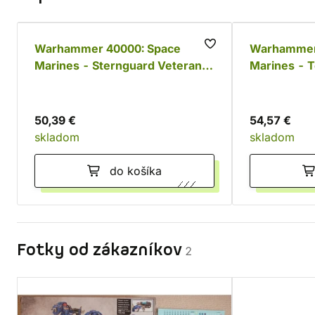
Warhammer 40000: Space
Warhammer
Marines - Sternguard Veteran
Marines - 
Squad
50,39 €
54,57 €
skladom
skladom
do košíka
Fotky od zákazníkov
2