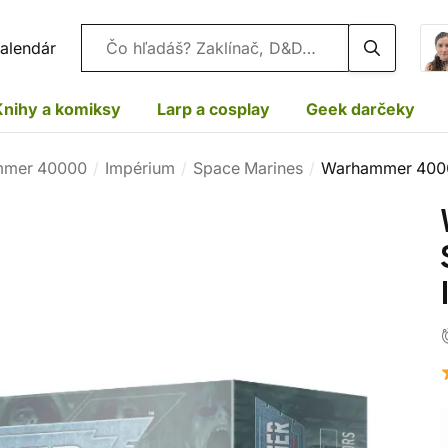
Vyhľadávanie
alendár
Knihy a komiksy
Larp a cosplay
Geek darčeky
mer 40000
Impérium
Space Marines
Warhammer 40000