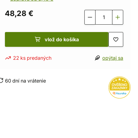
48,28 €
vlož do košíka
22 ks predaných
opýtaj sa
60 dní na vrátenie