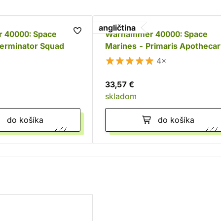
angličtina
 40000: Space
Warhammer 40000: Space
Terminator Squad
Marines - Primaris Apotheca
4×
33,57 €
skladom
do košíka
do košíka