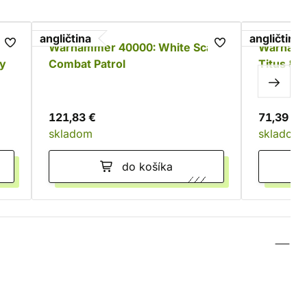
angličtina
angličtina
Warhammer 40000: White Scars
Warhamm
ry
Combat Patrol
Titus & 
Ultramar
121,83 €
71,39 €
skladom
skladom
do košíka