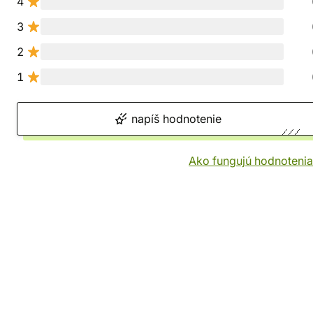
4
3
2
1
napíš hodnotenie
Ako fungujú hodnotenia