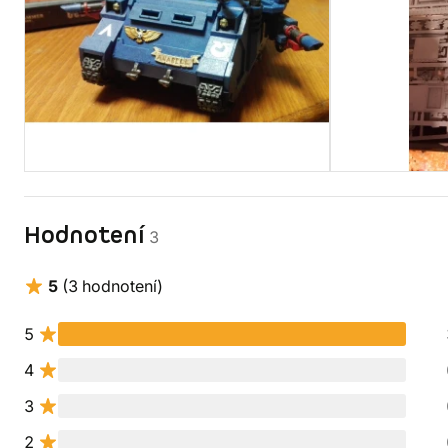
Hodnotení
3
5
(3 hodnotení)
5
4
3
2