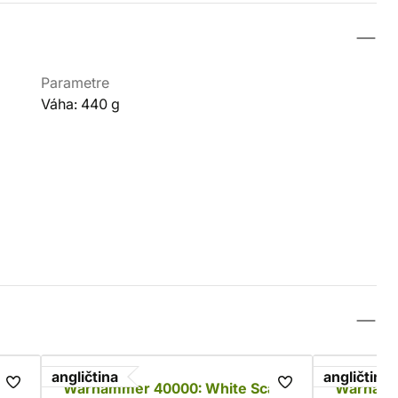
Parametre
Váha: 440 g
angličtina
angličtina
Warhammer 40000: White Scars
Warhamm