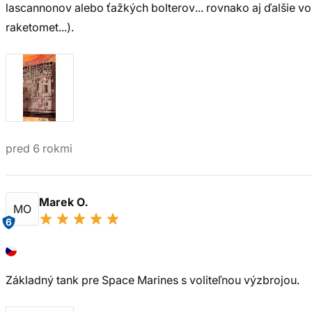
lascannonov alebo ťažkých bolterov... rovnako aj ďalšie vol
raketomet...).
pred 6 rokmi
Marek O.
MO
6
Základný tank pre Space Marines s voliteľnou výzbrojou.