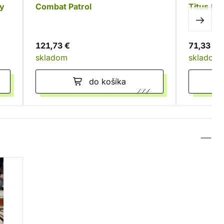
ry
Combat Patrol
Titus & 
Ultramar
121,73 €
71,33 €
skladom
skladom
do košíka