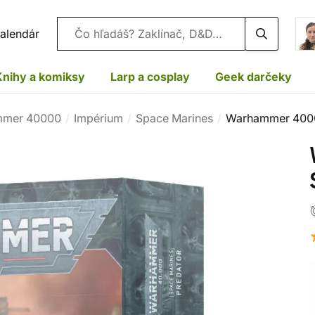
Vyhľadávanie
alendár
Knihy a komiksy
Larp a cosplay
Geek darčeky
mer 40000
Impérium
Space Marines
Warhammer 4000