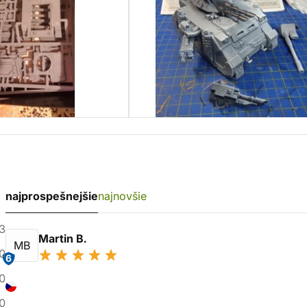
najprospešnejšie
najnovšie
3
Martin B.
MB
0
6
0
0