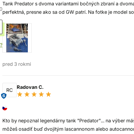
Tank Predator s dvoma variantami bočných zbraní a dvoma
0
perfektná, presne ako sa od GW patrí. Na fotke je model 
?
pred 3 rokmi
Radovan C.
RC
6
Kto by nepoznal legendárny tank "Predator"... na výber máš
môžeš osadiť buď dvojitým lascannonom alebo autocanno