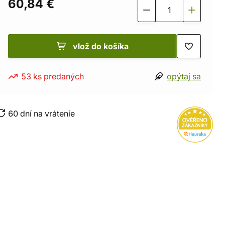
60,84 €
vlož do košíka
53 ks predaných
opýtaj sa
60 dní na vrátenie